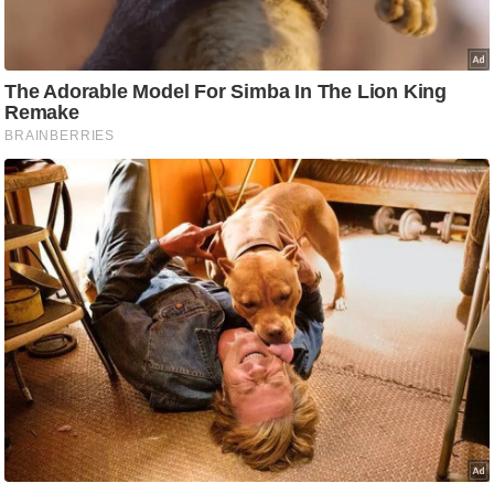
g
N
e
w
s
ला
इ
फ
स्टा
इ
ल
टे
क्नॉ
लॉ
जी
ब्यू
टी