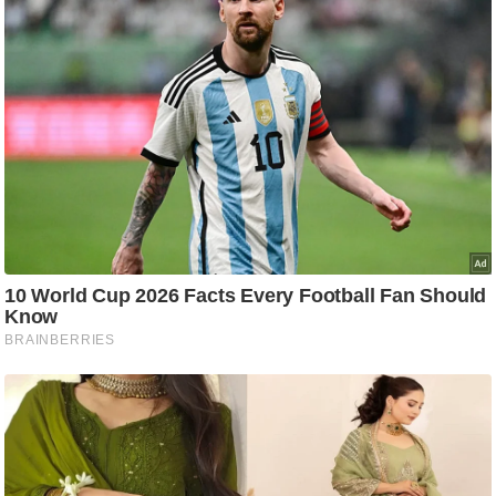
ति
ष
प्र
भु
म
हि
मा
/
ध
र्म
स्थ
ल
व्र
त
त्यो
हा
र