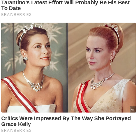
/
फै
श
न
घ
रे
लू
नु
स्खे
प
र्य
ट
न
स्थ
ल
फि