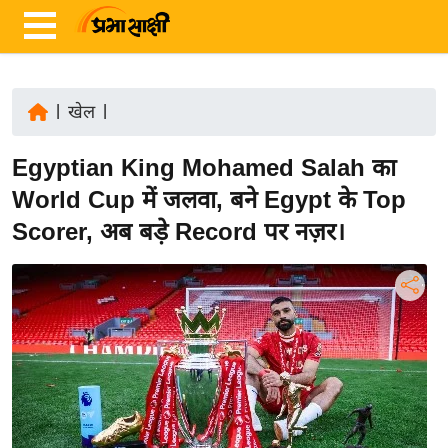
|
खेल
|
ता
Egyptian King Mohamed Salah का
ज़ा
ख
World Cup में जलवा, बने Egypt के Top
ब
Scorer, अब बड़े Record पर नज़र।
र
रा
ष्ट्री
य
अं
त
र्रा
ष्ट्री