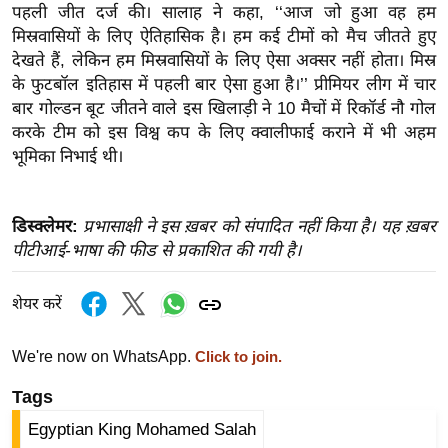
ख्सि
पहली जीत दर्ज की। सालाह ने कहा, ‘‘आज जो हुआ वह हम
य
मिस्रवासियों के लिए ऐतिहासिक है। हम कई टीमों को मैच जीतते हुए
त
देखते हैं, लेकिन हम मिस्रवासियों के लिए ऐसा अक्सर नहीं होता। मिस्र
के फुटबॉल इतिहास में पहली बार ऐसा हुआ है।’’ प्रीमियर लीग में चार
यं
बार गोल्डन बूट जीतने वाले इस खिलाड़ी ने 10 मैचों में रिकॉर्ड नौ गोल
ग
करके टीम को इस विश्व कप के लिए क्वालीफाई कराने में भी अहम
इं
भूमिका निभाई थी।
डि
या
सा
डिस्क्लेमर:
प्रभासाक्षी ने इस ख़बर को संपादित नहीं किया है। यह ख़बर
पीटीआई-भाषा की फीड से प्रकाशित की गयी है।
हि
त्य
ज
शेयर करें
ग
त
We're now on WhatsApp.
Click to join.
ऑ
Tags
टो
Egyptian King Mohamed Salah
व