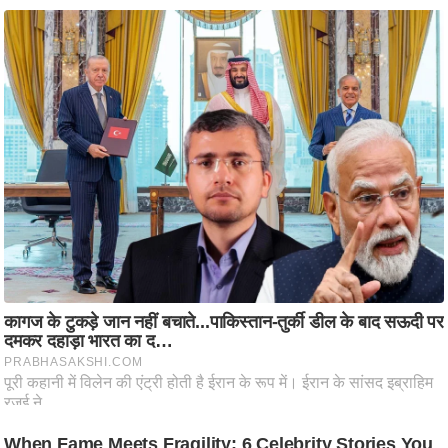
ट
ने
स
मं
त्रा
रि
ले
श
न
शि
प
रा
ज
नी
ति
वि
श्ले