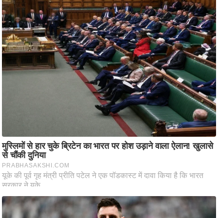
आ
र
.
आ
ई
.
चा
य
प
र
स
मी
क्षा
ध
र्म
ज्यो