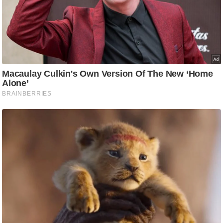
ड
हॉ
ली
वु
ड
फि
ल्म
स
मी
क्षा
B
r
e
a
k
i
n