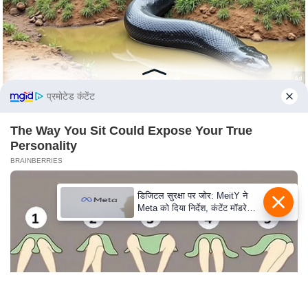
e
r
t
i
s
e
प्रमोटेड कंटेंट
P
r
The Way You Sit Could Expose Your True
Personality
i
BRAINBERRIES
v
a
डिजिटल सुरक्षा पर जोर: MeitY ने
c
Meta को दिया निर्देश, कंटेंट मॉडरेशन
y
मजबूत करे
P
o
l
i