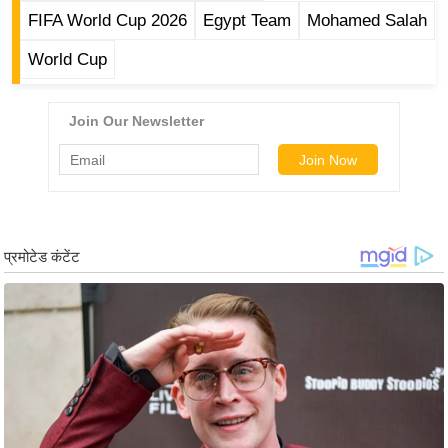
र्ल्ड
FIFA World Cup 2026
Egypt Team
Mohamed Salah
न्यू
World Cup
ज
ब्री
फ
म
नो
रं
ज
न
ज
ग
त
बॉ
ली
वु