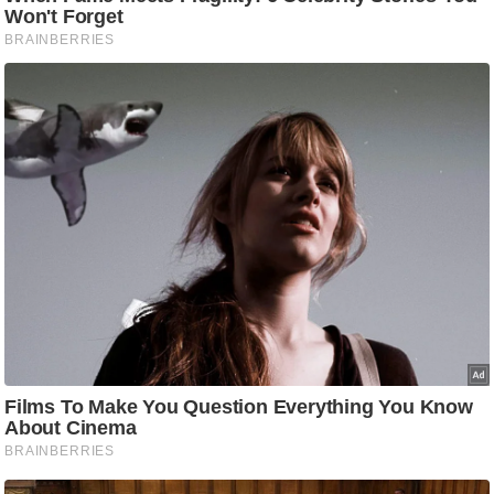
ष
ण
स
म
सा
म
यि
क
मा
तृ
भू
मि
स्तं
भ
ए
म
.