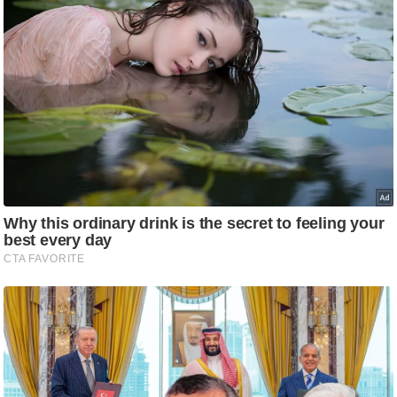
ष
ण
स
म
सा
म
यि
क
मा
तृ
भू
मि
स्तं
भ
ए
म
.