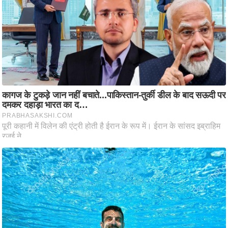
आ
र
.
आ
ई
.
चा
य
प
र
स
मी
क्षा
ध
र्म
ज्यो