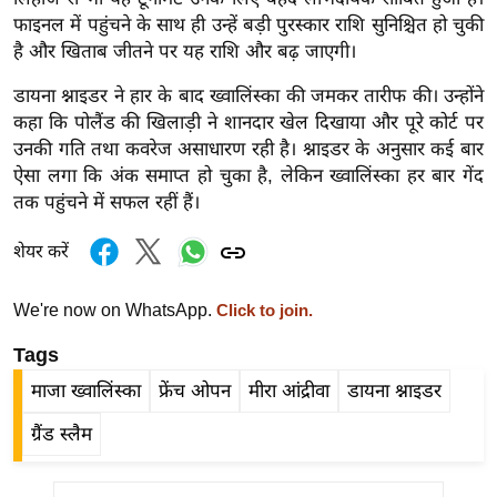
ड
फाइनल में पहुंचने के साथ ही उन्हें बड़ी पुरस्कार राशि सुनिश्चित हो चुकी
हॉ
है और खिताब जीतने पर यह राशि और बढ़ जाएगी।
ली
वु
डायना श्नाइडर ने हार के बाद ख्वालिंस्का की जमकर तारीफ की। उन्होंने
ड
कहा कि पोलैंड की खिलाड़ी ने शानदार खेल दिखाया और पूरे कोर्ट पर
उनकी गति तथा कवरेज असाधारण रही है। श्नाइडर के अनुसार कई बार
फि
ऐसा लगा कि अंक समाप्त हो चुका है, लेकिन ख्वालिंस्का हर बार गेंद
ल्म
तक पहुंचने में सफल रहीं हैं।
स
मी
शेयर करें
क्षा
B
We're now on WhatsApp.
Click to join.
r
Tags
e
a
माजा ख्वालिंस्का
फ्रेंच ओपन
मीरा आंद्रीवा
डायना श्नाइडर
k
ग्रैंड स्लैम
i
n