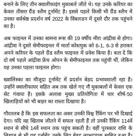
बनाने के लिए तीन क्वालीफाइंग मुकाबले जीते थे। यह उनके करियर का
र्ल्ड
केवल तीसरा ग्रैंड स्लैम टूर्नामेंट है। इससे पहले किसी भी ग्रैंड स्लैम में
न्यू
उनका सर्वश्रेष्ठ प्रदर्शन वर्ष 2022 के विंबलडन में दूसरे दौर तक पहुंचने
ज
का है।
ब्री
फ
अब फाइनल में उनका सामना रूस की 19 वर्षीय मीरा आंद्रीवा से होगा।
आंद्रीवा ने दूसरे सेमीफाइनल में मार्ता कोस्त्युक को 6-1, 6-3 से हराकर
म
अपने करियर के पहले ग्रैंड स्लैम फाइनल में प्रवेश किया है। बता दें कि
नो
दो वर्ष पहले आंद्रीवा फ्रेंच ओपन के सेमीफाइनल तक पहुंची थीं, लेकिन
रं
यह उनका पहला फाइनल होगा।
ज
न
ख्वालिंस्का का मौजूदा टूर्नामेंट में प्रदर्शन बेहद प्रभावशाली रहा है।
ज
उन्होंने क्वालीफायर सहित अब तक खेले गए नौ मुकाबलों में केवल एक
सेट गंवाया है। इसके अलावा मुख्य प्रतियोगिता में चार शीर्ष-50
ग
खिलाड़ियों को भी बाहर का रास्ता दिखाया है।
त
बॉ
गौरतलब है कि इस सफलता का असर उनकी विश्व रैंकिंग पर भी दिखाई
ली
देगा। यदि वह खिताब जीतने में सफल रहती हैं तो उनकी रैंकिंग 114वें
वु
स्थान से सीधे 14वें स्थान तक पहुंच सकती है। वहीं पुरस्कार राशि के
लिहाज से भी यह टूर्नामेंट उनके लिए बेहद लाभदायक साबित हुआ है।