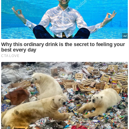
ति
ष
प्र
भु
म
हि
मा
/
ध
र्म
स्थ
ल
व्र
त
त्यो
हा
र