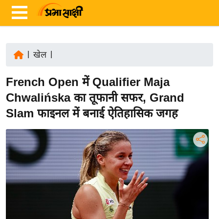
|
खेल
|
ता
French Open में Qualifier Maja
ज़ा
ख
Chwalińska का तूफानी सफर, Grand
ब
Slam फाइनल में बनाई ऐतिहासिक जगह
र
रा
ष्ट्री
य
अं
त
र्रा
ष्ट्री