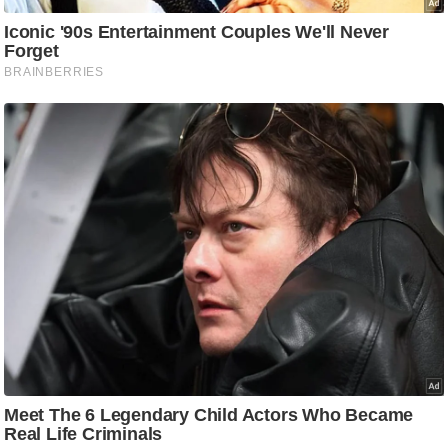
/
फै
श
न
घ
रे
लू
नु
स्खे
प
र्य
ट
न
स्थ
ल
फि