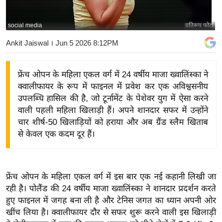
य
बि
social media
प्रतिरूप फोटो
ज़
Ankit Jaiswal
। Jun 5 2026 8:12PM
ने
स
फ्रेंच ओपन के महिला एकल वर्ग में 24 वर्षीय माजा ख्वालिंस्का ने
उ
क्वालीफायर के रूप में फाइनल में प्रवेश कर एक अविश्वसनीय
द्यो
उपलब्धि हासिल की है, जो टूर्नामेंट के पेशेवर युग में ऐसा करने
ग
वाली पहली महिला खिलाड़ी हैं। अपने शानदार सफर में उन्होंने
ज
चार शीर्ष-50 खिलाड़ियों को हराया और अब ग्रैंड स्लैम खिताब
ग
से केवल एक कदम दूर हैं।
त
वि
शे
फ्रेंच ओपन के महिला एकल वर्ग में इस बार एक नई कहानी लिखी जा
ष
रही है। पोलैंड की 24 वर्षीय माजा ख्वालिंस्का ने शानदार प्रदर्शन करते
ज्ञ
हुए फाइनल में जगह बना ली है और टेनिस जगत का ध्यान अपनी ओर
रा
खींच लिया है। क्वालीफायर दौर से सफर शुरू करने वाली इस खिलाड़ी