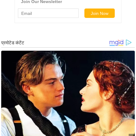
g
N
e
w
s
ला
इ
फ
स्टा
इ
ल
टे
क्नॉ
लॉ
जी
ब्यू
टी