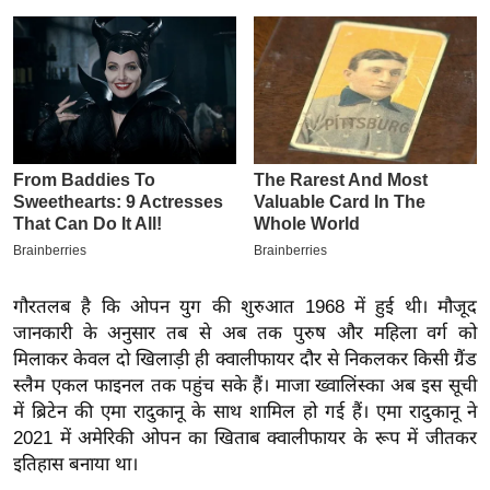
इ
म
ई
-
पे
प
र
मि
सा
ल
गौरतलब है कि ओपन युग की शुरुआत 1968 में हुई थी। मौजूद
जानकारी के अनुसार तब से अब तक पुरुष और महिला वर्ग को
बे
मिलाकर केवल दो खिलाड़ी ही क्वालीफायर दौर से निकलकर किसी ग्रैंड
मि
स्लैम एकल फाइनल तक पहुंच सके हैं। माजा ख्वालिंस्का अब इस सूची
सा
में ब्रिटेन की एमा रादुकानू के साथ शामिल हो गई हैं। एमा रादुकानू ने
ल
2021 में अमेरिकी ओपन का खिताब क्वालीफायर के रूप में जीतकर
इतिहास बनाया था।
श