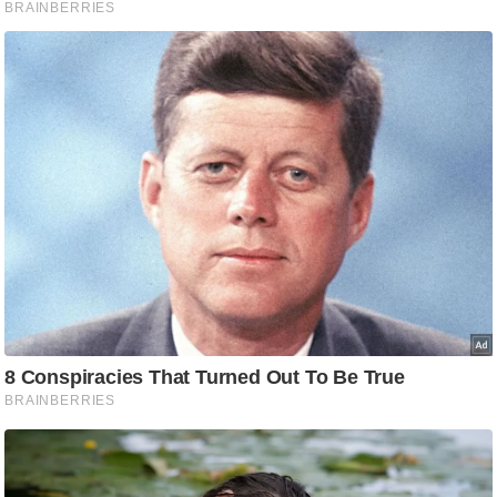
ट
ने
स
मं
त्रा
रि
ले
श
न
शि
प
रा
ज
नी
ति
वि
श्ले