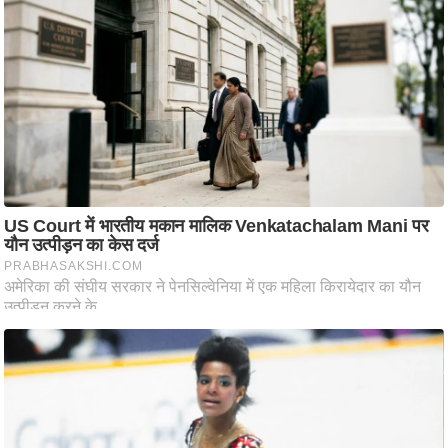
आ
र
.
आ
ई
.
चा
य
प
र
स
मी
क्षा
ध
र्म
ज्यो