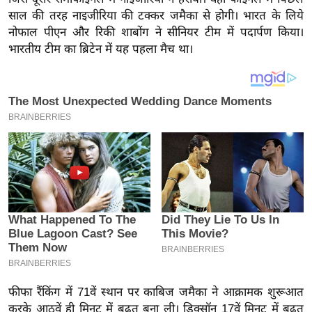
य
साल की तरह नाइजीरिया की टक्कर जमैका से होगी। भारत के लिये
ब
नोफाल पीएन और रिकी शाबोंग ने सीनियर टीम में पदार्पण किया।
ज
भारतीय टीम का ब्रिटेन में यह पहला मैच था।
ट
खे
ल
क्रि
के
ट
I
P
L
2
0
2
6
फीफा रैंकिंग में 71वें स्थान पर काबिज जमैका ने आक्रामक शुरूआत
करके आठवें ही मिनट में बढत बना ली। डिक्सॉन 17वें मिनट में बढत
क्रा