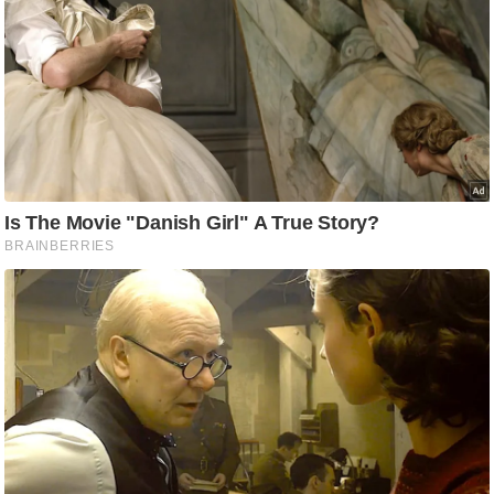
ड
हॉ
ली
वु
ड
फि
ल्म
स
मी
क्षा
B
r
e
a
k
i
n