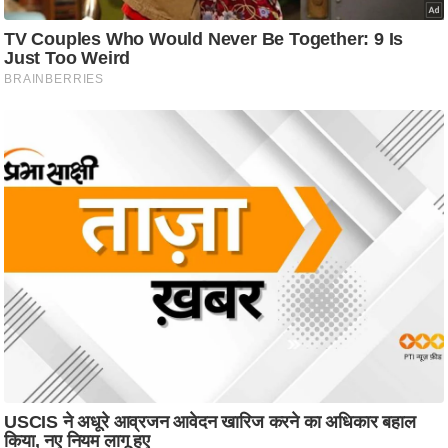
/
फै
श
न
घ
रे
लू
नु
स्खे
प
र्य
ट
न
स्थ
ल
फि