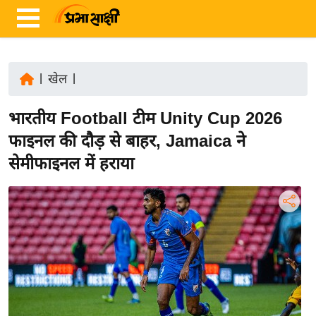
|
खेल
|
ता
भारतीय Football टीम Unity Cup 2026
ज़ा
ख
फाइनल की दौड़ से बाहर, Jamaica ने
ब
सेमीफाइनल में हराया
र
रा
ष्ट्री
य
अं
त
र्रा
ष्ट्री