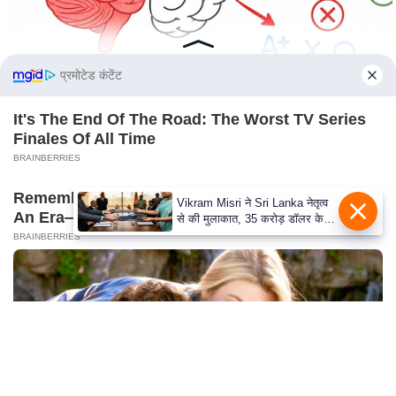
e
r
t
i
प्रमोटेड कंटेंट
s
e
It's The End Of The Road: The Worst TV Series
Finales Of All Time
P
BRAINBERRIES
r
i
Remember Them? These '90s Couples Defined
v
An Era—See The Complete List
a
BRAINBERRIES
c
y
P
o
l
i