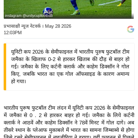
य
बि
instagram @unitycupfootball
ज़
प्रभासाक्षी न्यूज नेटवर्क
। May 28 2026
ने
12:03PM
स
उ
यूनिटी कप 2026 के सेमीफाइनल में भारतीय पुरुष फुटबॉल टीम
द्यो
जमैका के खिलाफ 0-2 से हारकर खिताब की दौड़ से बाहर हो
ग
गई। जमैका के लिए कर्टनी क्लार्क और काहेम डिक्सॉन ने गोल
ज
किए, जबकि भारत का एक गोल ऑफसाइड के कारण अमान्य
हो गया।
ग
त
वि
शे
भारतीय पुरूष फुटबॉल टीम लंदन में यूनिटी कप 2026 के सेमीफाइनल
में जमैका से 0 . 2 से हारकर बाहर हो गई। जमैका के लिये कर्टनी
ष
क्लार्क ने आठवें और काहेम डिक्सॉन ने 78वें मिनट में गोल दागे। अब
ज्ञ
तीसरे स्थान के प्लेआफ मुकाबले में भारत का सामना जिम्बाब्वे से होगा
रा
जिसे दूसरे सेमीफाइनल में नाइजीरिया ने हराया। वहीं फाइनल में पिछले