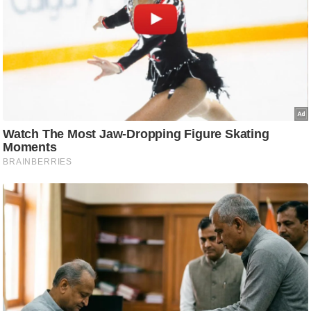
ति
ष
प्र
भु
म
हि
मा
/
ध
र्म
स्थ
ल
व्र
त
त्यो
हा
र