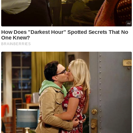
g
N
e
w
s
ला
इ
फ
स्टा
इ
ल
टे
क्नॉ
लॉ
जी
ब्यू
टी