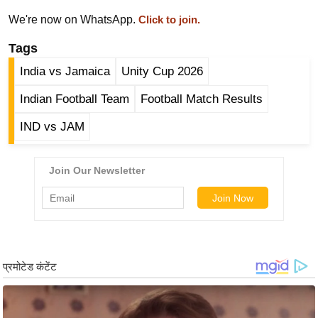
ख्सि
We're now on WhatsApp.
Click to join.
य
त
Tags
यं
India vs Jamaica
Unity Cup 2026
ग
Indian Football Team
Football Match Results
इं
डि
IND vs JAM
या
सा
हि
त्य
ज
ग
त
ऑ
टो
व