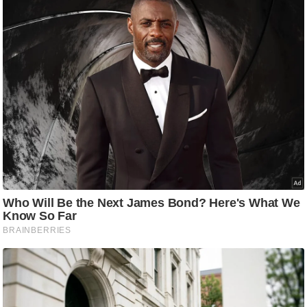
ष
ण
स
म
सा
म
यि
क
मा
तृ
भू
मि
स्तं
भ
ए
म
.