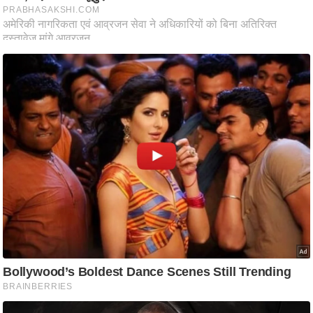
ट
ने
स
मं
त्रा
रि
ले
श
न
शि
प
रा
ज
नी
ति
वि
श्ले