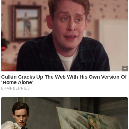
र्ल्ड
न्यू
ज
ब्री
फ
म
नो
रं
ज
न
ज
ग
त
बॉ
ली
वु