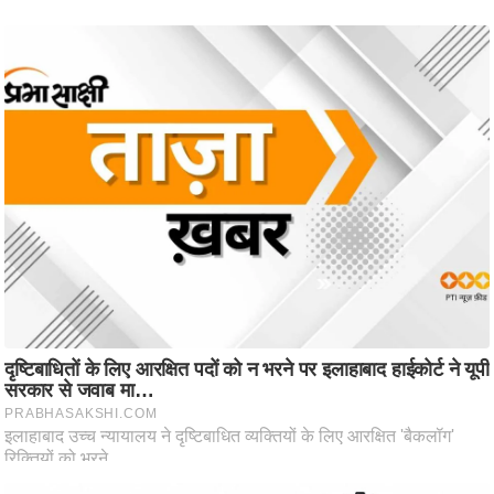
ष
ण
स
म
सा
म
यि
क
मा
तृ
भू
मि
स्तं
भ
ए
म
.