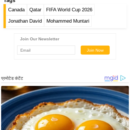
ड
Tags
हॉ
Canada
Qatar
FIFA World Cup 2026
ली
Jonathan David
Mohammed Muntari
वु
ड
फि
ल्म
स
मी
क्षा
B
r
e
a
k
i
n