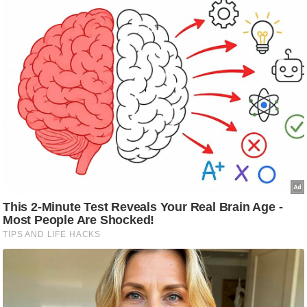
आ
र
.
आ
ई
.
चा
य
प
र
स
मी
क्षा
ध
र्म
ज्यो