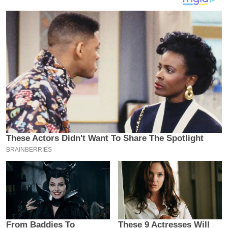
य
ब
ज
ट
खे
ल
क्रि
के
ट
I
P
L
2
0
2
6
क्रा