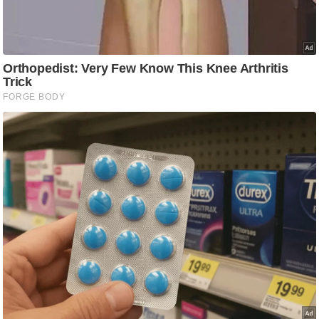
/
फै
श
न
घ
रे
लू
नु
स्खे
प
र्य
ट
न
स्थ
ल
फि