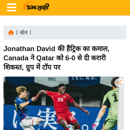
|
खेल
|
ता
Jonathan David की हैट्रिक का कमाल,
ज़ा
ख
Canada ने Qatar को 6-0 से दी करारी
ब
शिकस्त, ग्रुप में टॉप पर
र
रा
ष्ट्री
य
अं
त
र्रा
ष्ट्री