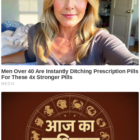
ति
ष
प्र
भु
म
हि
मा
/
ध
र्म
स्थ
ल
व्र
त
त्यो
हा
र