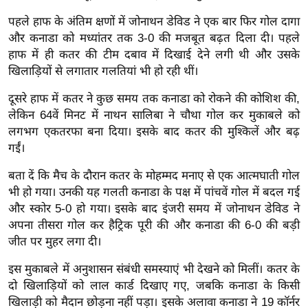
ख्सि
पहले हाफ के अंतिम क्षणों में जोनाथन डेविड ने एक बार फिर गोल दागा
य
और कनाडा को मध्यांतर तक 3-0 की मजबूत बढ़त दिला दी। पहले
त
हाफ में ही कतर की टीम दबाव में दिखाई देने लगी थी और उसके
यं
खिलाड़ियों से लगातार गलतियां भी हो रही थीं।
ग
इं
दूसरे हाफ में कतर ने कुछ समय तक कनाडा को रोकने की कोशिश की,
लेकिन 64वें मिनट में नाथन सालिबा ने चौथा गोल कर मुकाबले को
डि
लगभग एकतरफा बना दिया। इसके बाद कतर की मुश्किलें और बढ़
या
गईं।
सा
हि
बता दें कि मैच के दौरान कतर के मोहम्मद मनाए से एक आत्मघाती गोल
त्य
भी हो गया। उनकी यह गलती कनाडा के पक्ष में पांचवें गोल में बदल गई
ज
और स्कोर 5-0 हो गया। इसके बाद इंजरी समय में जोनाथन डेविड ने
अपना तीसरा गोल कर हैट्रिक पूरी की और कनाडा की 6-0 की बड़ी
ग
जीत पर मुहर लगा दी।
त
ऑ
इस मुकाबले में अनुशासन संबंधी समस्याएं भी देखने को मिलीं। कतर के
टो
दो खिलाड़ियों को लाल कार्ड दिखाए गए, जबकि कनाडा के किसी
व
खिलाड़ी को मैदान छोड़ना नहीं पड़ा। इसके अलावा कनाडा ने 19 कॉर्नर