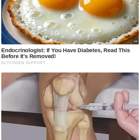
g
N
e
w
s
ला
इ
फ
स्टा
इ
ल
टे
क्नॉ
लॉ
जी
ब्यू
टी