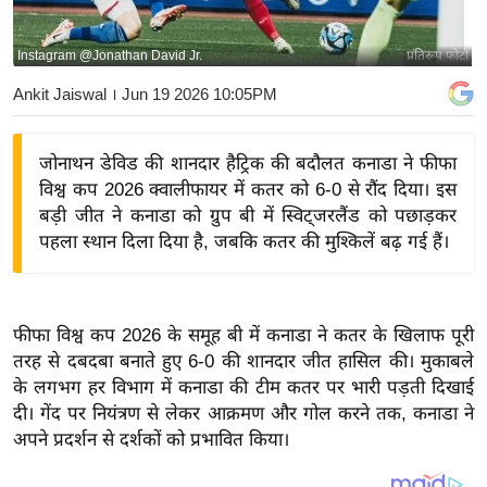
य
बि
Instagram @Jonathan David Jr.
प्रतिरूप फोटो
ज़
Ankit Jaiswal
। Jun 19 2026 10:05PM
ने
स
जोनाथन डेविड की शानदार हैट्रिक की बदौलत कनाडा ने फीफा
उ
विश्व कप 2026 क्वालीफायर में कतर को 6-0 से रौंद दिया। इस
द्यो
बड़ी जीत ने कनाडा को ग्रुप बी में स्विट्जरलैंड को पछाड़कर
ग
पहला स्थान दिला दिया है, जबकि कतर की मुश्किलें बढ़ गई हैं।
ज
ग
त
फीफा विश्व कप 2026 के समूह बी में कनाडा ने कतर के खिलाफ पूरी
वि
तरह से दबदबा बनाते हुए 6-0 की शानदार जीत हासिल की। मुकाबले
शे
के लगभग हर विभाग में कनाडा की टीम कतर पर भारी पड़ती दिखाई
ष
दी। गेंद पर नियंत्रण से लेकर आक्रमण और गोल करने तक, कनाडा ने
ज्ञ
अपने प्रदर्शन से दर्शकों को प्रभावित किया।
रा