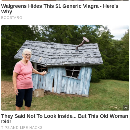
ट
ने
स
मं
त्रा
रि
ले
श
न
शि
प
रा
ज
नी
ति
वि
श्ले