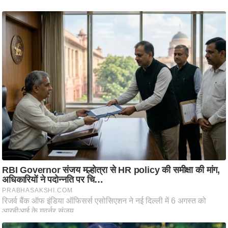
आ
र
.
आ
ई
.
चा
य
प
र
स
मी
क्षा
ध
र्म
ज्यो