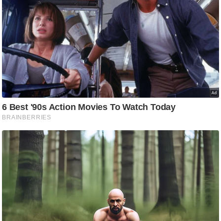
g
N
e
w
s
ला
इ
फ
स्टा
इ
ल
टे
क्नॉ
लॉ
जी
ब्यू
टी