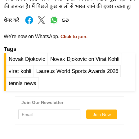
ख्सि
की जरूरत है। मैं पिछले कुछ सालों से भारत जाने की इच्छा रखता हूं।
य
त
शेयर करें
यं
ग
We're now on WhatsApp.
Click to join.
इं
Tags
डि
Novak Djokovic
Novak Djokovic on Virat Kohli
या
सा
virat kohli
Laureus World Sports Awards 2026
हि
tennis news
त्य
ज
ग
त
ऑ
टो
व