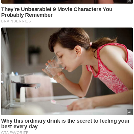
ष
ण
स
म
सा
म
यि
क
मा
तृ
भू
मि
स्तं
भ
ए
म
.