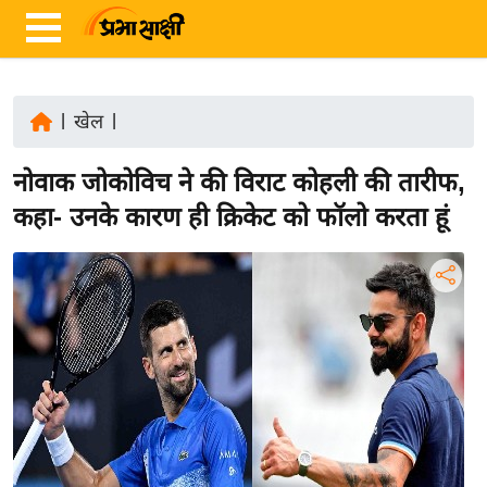
|
खेल
|
ता
नोवाक जोकोविच ने की विराट कोहली की तारीफ,
ज़ा
ख
कहा- उनके कारण ही क्रिकेट को फॉलो करता हूं
ब
र
रा
ष्ट्री
य
अं
त
र्रा
ष्ट्री