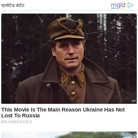
र्ल्ड
न्यू
ज
ब्री
फ
म
नो
रं
ज
न
ज
ग
त
बॉ
ली
वु