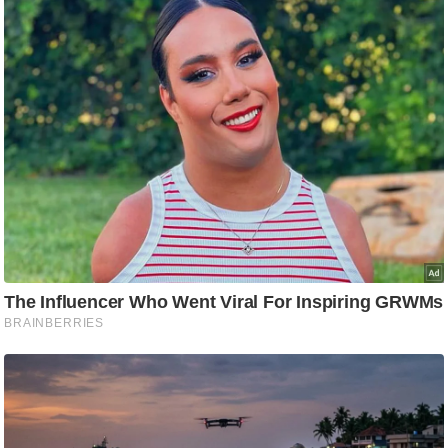
ति
ष
प्र
भु
म
हि
मा
/
ध
र्म
स्थ
ल
व्र
त
त्यो
हा
र