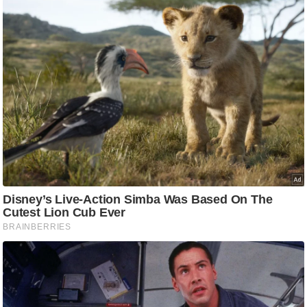
ड
हॉ
ली
वु
ड
फि
ल्म
स
मी
क्षा
B
r
e
a
k
i
n