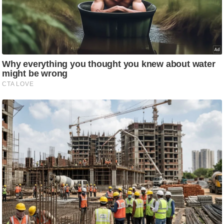
/
फै
श
न
घ
रे
लू
नु
स्खे
प
र्य
ट
न
स्थ
ल
फि