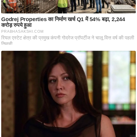
ट
ने
स
मं
त्रा
रि
ले
श
न
शि
प
रा
ज
नी
ति
वि
श्ले