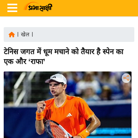
|
खेल
|
ता
टेनिस जगत में धूम मचाने को तैयार है स्पेन का
ज़ा
ख
एक और ‘राफा’
ब
र
रा
ष्ट्री
य
अं
त
र्रा
ष्ट्री