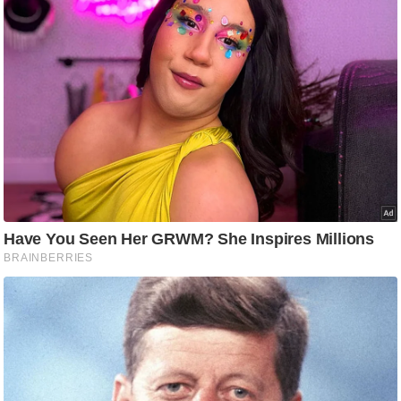
आ
र
.
आ
ई
.
चा
य
प
र
स
मी
क्षा
ध
र्म
ज्यो