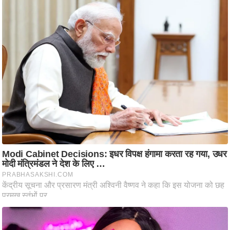
ष
ण
स
म
सा
म
यि
क
मा
तृ
भू
मि
स्तं
भ
ए
म
.