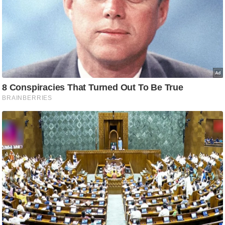
ति
ष
प्र
भु
म
हि
मा
/
ध
र्म
स्थ
ल
व्र
त
त्यो
हा
र