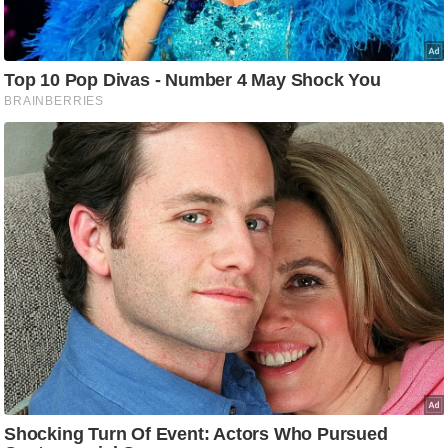
/
फै
श
न
घ
रे
लू
नु
स्खे
प
र्य
ट
न
स्थ
ल
फि