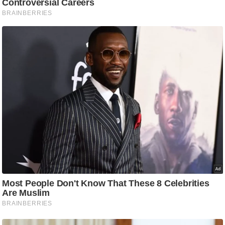
ट
ने
स
मं
त्रा
रि
ले
श
न
शि
प
रा
ज
नी
ति
वि
श्ले