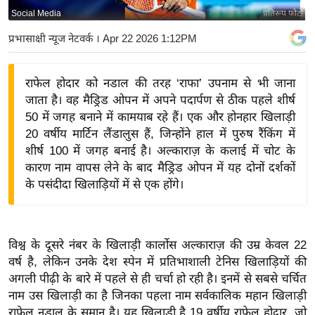
Social Media
प्रतिरूप फोटो
य
बि
प्रभासाक्षी न्यूज नेटवर्क
। Apr 22 2026 1:12PM
ज़
ने
राफेल होदार को नडाल की तरह ‘राफा’ उपनाम से भी जाना
स
जाता है। वह मैड्रिड ओपन में अपने पदार्पण से ठीक पहले शीर्ष
उ
50 में जगह बनाने में कामयाब रहे हैं। एक और होनहार खिलाड़ी
द्यो
20 वर्षीय मार्टिन लैंडालुस हैं, जिन्होंने हाल में पुरुष रैंकिंग में
ग
शीर्ष 100 में जगह बनाई है। अल्काराज़ के कलाई में चोट के
कारण नाम वापस लेने के बाद मैड्रिड ओपन में यह दोनों दर्शकों
ज
के पसंदीदा खिलाड़ियों में से एक होंगे।
ग
त
वि
विश्व के दूसरे नंबर के खिलाड़ी कार्लोस अल्काराज़ की उम्र केवल 22
शे
वर्ष है, लेकिन उनके देश स्पेन में प्रतिभाशाली टेनिस खिलाड़ियों की
ष
अगली पीढ़ी के बारे में पहले से ही चर्चा हो रही है। इनमें से सबसे चर्चित
ज्ञ
नाम उस खिलाड़ी का है जिनका पहला नाम सर्वकालिक महान खिलाड़ी
रा
राफेल नडाल के समान है। यह खिलाड़ी है 19 वर्षीय राफेल होदार, जो