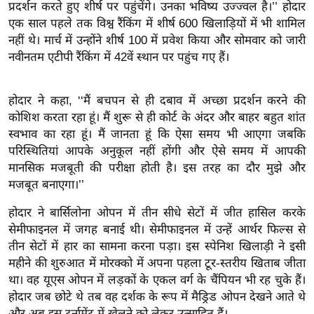
ख्सि
प्रदर्शन करते हुए शीर्ष पर पहुंचेंगे। उनका भविष्य उज्ज्वल है।’’ होदार
य
एक साल पहले तक विश्व रैंकिंग में शीर्ष 600 खिलाड़ियों में भी शामिल
नहीं थे। मार्च में उन्होंने शीर्ष 100 में प्रवेश किया और सोमवार को जारी
त
नवीनतम एटीपी रैंकिंग में 42वें स्थान पर पहुंच गए हैं।
यं
ग
इं
होदार ने कहा, ‘‘मैं बचपन से ही दबाव में अच्छा प्रदर्शन करने की
कोशिश करता रहा हूं। मैं शुरू से ही कोर्ट के अंदर और बाहर बहुत शांत
डि
स्वभाव का रहा हूं। मैं जानता हूं कि ऐसा समय भी आएगा जबकि
या
परिस्थितियां आपके अनुकूल नहीं होंगी और ऐसे समय में आपकी
सा
मानसिक मजबूती की परीक्षा होती है। इस तरह का दौर मुझे और
हि
मजबूत बनाएगा।’’
त्य
ज
होदार ने बार्सिलोना ओपन में तीन सीधे सेटों में जीत हासिल करके
सेमीफाइनल में जगह बनाई थी। सेमीफाइनल में उन्हें आर्थर फिल्स से
ग
तीन सेटों में हार का सामना करना पड़ा। इस स्पेनिश खिलाड़ी ने इसी
त
महीने की शुरुआत में मोरक्को में अपना पहला टूर-स्तरीय खिताब जीता
ऑ
था। वह यूएस ओपन में लड़कों के एकल वर्ग के चैंपियन भी रह चुके हैं।
टो
होदार जब छोटे थे तब वह दर्शक के रूप में मैड्रिड ओपन देखने आते थे
व
और अब इस टूर्नामेंट में खेलने को लेकर उत्साहित हैं।