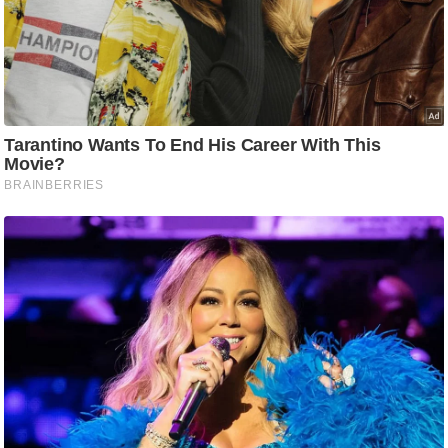
g
N
e
w
s
ला
इ
फ
स्टा
इ
ल
टे
क्नॉ
लॉ
जी
ब्यू
टी