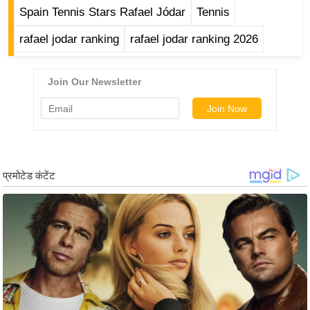
ड
Spain Tennis Stars Rafael Jódar
Tennis
हॉ
ली
rafael jodar ranking
rafael jodar ranking 2026
वु
ड
फि
ल्म
स
मी
क्षा
B
r
e
a
k
i
n