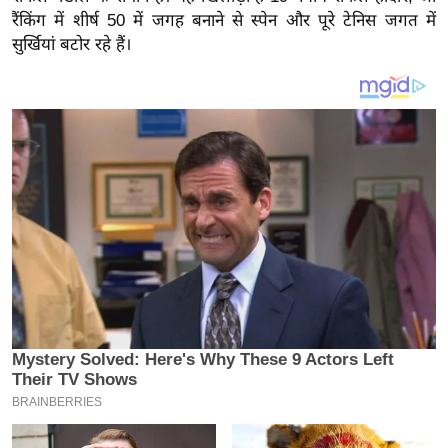
य
रैंकिंग में शीर्ष 50 में जगह बनाने से स्पेन और पूरे टेनिस जगत में
ब
सुर्खियां बटोर रहे हैं।
ज
ट
खे
ल
क्रि
के
ट
I
P
L
2
0
2
6
क्रा