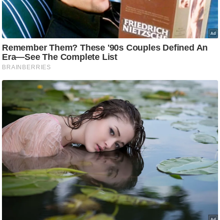
ष
ण
स
म
सा
म
यि
क
मा
तृ
भू
मि
स्तं
भ
ए
म
.