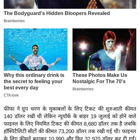
इ
म
ई
-
पे
प
र
मि
सा
ल
बे
मि
फीफा ने ग्रुप चरण के मुकाबलों के लिए टिकट की शुरुआती कीमत
सा
140 डॉलर रखी थी लेकिन न्यूयॉर्क के बाहर 19 जुलाई को होने वाले
फाइनल के लिए नियमित टिकट की कीमत 8,680 डॉलर तक है जबकि
ल
हॉस्पिटैलिटी सीटों की कीमत 73,200 डॉलर तक रखी गई थी। फाइनल
श
के लिए कीमतें बढ़ाकर 10,990 और फिर 32,970 डॉलर कर दी गईं।