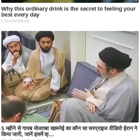
आ
र
.
आ
ई
.
चा
य
प
र
स
मी
क्षा
ध
र्म
ज्यो