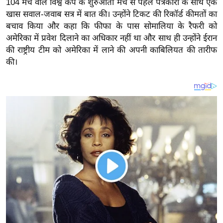
104 मैच वाले विश्व कप के शुरुआती मैच से पहले पत्रकारों के साथ एक
य
खास सवाल-जवाब सत्र में बात की। उन्होंने टिकट की रिकॉर्ड कीमतों का
ब
बचाव किया और कहा कि फीफा के पास सोमालिया के रैफरी को
ज
अमेरिका में प्रवेश दिलाने का अधिकार नहीं था और साथ ही उन्होंने ईरान
ट
की राष्ट्रीय टीम को अमेरिका में लाने की अपनी काबिलियत की तारीफ
खे
की।
ल
क्रि
के
ट
I
P
L
2
0
2
6
क्रा