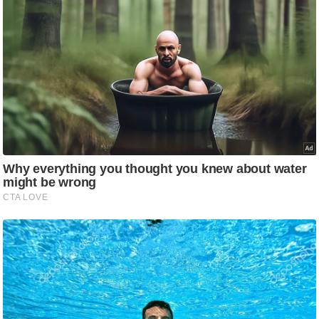
/
फै
श
न
घ
रे
लू
नु
स्खे
प
र्य
ट
न
स्थ
ल
फि