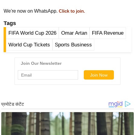
g
N
We're now on WhatsApp.
Click to join.
e
Tags
w
FIFA World Cup 2026
Omar Artan
FIFA Revenue
s
ला
World Cup Tickets
Sports Business
इ
फ
स्टा
इ
ल
टे
क्नॉ
लॉ
जी
ब्यू
टी