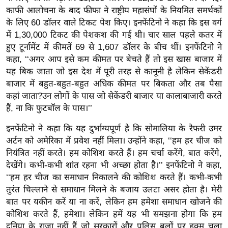
ख्सि
काफी आलोचना के बाद फीफा ने राष्ट्रीय महासंघों के नियमित समर्थकों
य
के लिए 60 डॉलर वाले टिकट पेश किए। इनफेंटिनो ने कहा कि इस वर्ग
त
में 1,30,000 टिकट की पेशकश की गई थी। चार साल पहले कतर में
यं
हुए टूर्नामेंट में कीमतें 69 से 1,607 डॉलर के बीच थीं। इनफेंटिनो ने
ग
कहा, ‘‘अगर आप इसे कम कीमत पर बेचते हैं तो इस खास बाजार में
यह बिक जाता जो इस देश में पूरी तरह से कानूनी है लेकिन सेकेंडरी
इं
बाजार में बहुत-बहुत-बहुत अधिक कीमत पर बिकता और तब पैसा
डि
कहां जाता?उन लोगों के पास जो सेकेंडरी बाजार या कालाबाजारी करते
या
हैं, ना कि फुटबॉल के पास।’’
सा
हि
इनफेंटिनो ने कहा कि यह दुर्भाग्यपूर्ण है कि सोमालिया के रैफरी उमर
अर्टन को अमेरिका में प्रवेश नहीं मिला। उन्होंने कहा, ‘‘हम हर चीज को
त्य
नियंत्रित नहीं करते। हम कोशिश करते हैं। हम चर्चा करेंगे, बात करेंगे,
ज
देखेंगे। कभी-कभी शांत रहना भी अच्छा होता है।’’ इनफेंटिनो ने कहा,
ग
‘‘हम हर चीज का समाधान निकालने की कोशिश करते हैं। कभी-कभी
त
तुरंत चिल्लाने से समाधान मिलने के बजाय उलटा असर होता है। मेरी
ऑ
बात पर यकीन करें या ना करें, लेकिन हम हमेशा समाधान खोजने की
टो
कोशिश करते हैं, हमेशा। लेकिन हमें यह भी समझना होगा कि हम
व
दुनिया के राजा नहीं हैं जो सरकारों और पुलिस बलों पर हुक्म चला