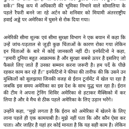
र्ल्ड
सकें।’’ विश्व कप में अधिकारी की भूमिका निभाने वाले सोमालिया के
पहले रैफरी बनने जा रहे अर्टन को शनिवार को मियामी अंतरराष्ट्रीय
न्यू
हवाई अड्डे पर अमेरिका में घुसने से रोक दिया गया।
ज
ब्री
फ
अमेरिकी सीमा शुल्क एवं सीमा सुरक्षा विभाग ने एक बयान में कहा कि
उन्हें जांच-पड़ताल से जुड़ी कुछ चिंताओं के कारण रोका गया लेकिन
म
इन चिंताओं के बारे में कोई जानकारी नहीं दी। इनफेंटिनो ने कहा,
नो
‘‘हमारी दुनिया बहुत आक्रामक है और सुरक्षा सबसे ऊपर है इसलिए जो
रं
फैसले लिए जाते हैं उनका सम्मान करना जरूरी है। हम पर्दे के पीछे
ज
रहकर काम कर रहे हैं।’’ इनफेंटिनो ने फीफा की तारीफ की कि उसने उन
न
मुश्किलों को सुलझाया जिनकी वजह से ईरान टूर्नामेंट में खेल पा रहा है
ज
जबकि इस समय अमेरिका का इस देश के साथ युद्ध चल रहा है। ईरान
ग
की टीम ने अपना ट्रेनिंग शिविर अमेरिका से हटाकर मैक्सिको में कर
त
लिया है और वे मैच से ठीक पहले अमेरिका के लिए उड़ान भरेंगे।
बॉ
उन्होंने कहा, ‘‘मुझे लगता है कि ईरान को अमेरिका में खेलने के लिए
ली
लाना पहले ही एक कामयाबी है। मुझे नहीं पता कि और कौन ऐसा कर
वु
पाता। और जाहिर है यहां हर कोई मानता है कि यह सही काम है। लेकिन