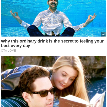
ट
ने
स
मं
त्रा
रि
ले
श
न
शि
प
रा
ज
नी
ति
वि
श्ले