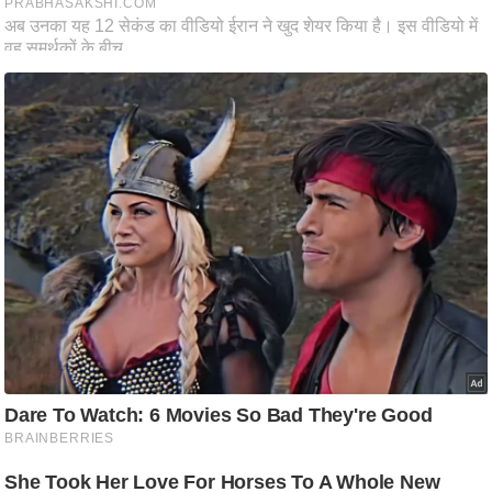
ति
ष
प्र
भु
म
हि
मा
/
ध
र्म
स्थ
ल
व्र
त
त्यो
हा
र