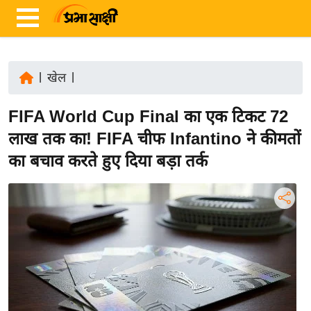
|
खेल
|
ता
FIFA World Cup Final का एक टिकट 72
ज़ा
ख
लाख तक का! FIFA चीफ Infantino ने कीमतों
ब
का बचाव करते हुए दिया बड़ा तर्क
र
रा
ष्ट्री
य
अं
त
र्रा
ष्ट्री