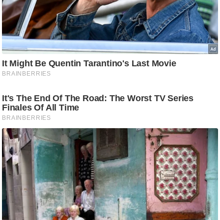
/
फै
श
न
घ
रे
लू
नु
स्खे
प
र्य
ट
न
स्थ
ल
फि