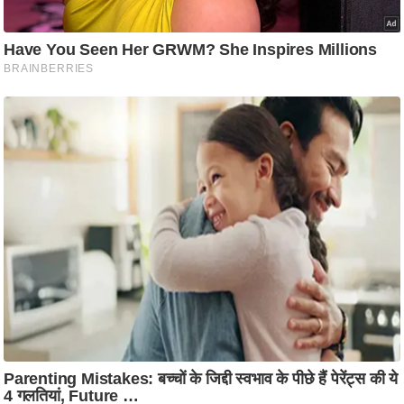
ष
ण
स
म
सा
म
यि
क
मा
तृ
भू
मि
स्तं
भ
ए
म
.