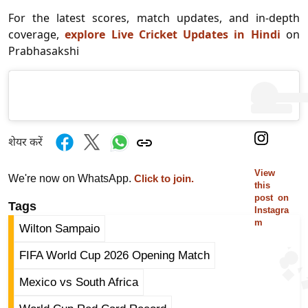
ड
For the latest scores, match updates, and in-depth
हॉ
coverage,
explore Live Cricket Updates in Hindi
on
ली
Prabhasakshi
वु
ड
फि
ल्म
स
शेयर करें
मी
क्षा
View
We're now on WhatsApp.
Click to join.
this
B
post on
Tags
r
Instagra
m
e
Wilton Sampaio
a
FIFA World Cup 2026 Opening Match
k
i
Mexico vs South Africa
n