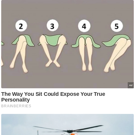
ति
ष
प्र
भु
म
हि
मा
/
ध
र्म
स्थ
ल
व्र
त
त्यो
हा
र