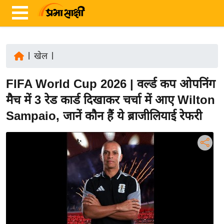
|
खेल
|
ता
FIFA World Cup 2026 | वर्ल्ड कप ओपनिंग
ज़ा
ख
मैच में 3 रेड कार्ड दिखाकर चर्चा में आए Wilton
ब
Sampaio, जानें कौन हैं ये ब्राजीलियाई रेफरी
र
रा
ष्ट्री
य
अं
त
र्रा
ष्ट्री