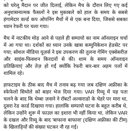
ख्सि
को घरेलू मैदान पर जीत दिलाई, लेकिन मैच के दौरान लिए गए कई
य
अनुशासनात्मक फैसलों ने इस मुकाबले को हाल के समय के सबसे
त
हंगामेदार वर्ल्ड कप ओपनिंग मैचों में से एक बना दिया, जिससे सबका
यं
ध्यान रेफरी पर चला गया।
ग
मैच में नाटकीय मोड़ आने से पहले ही सम्पायो का नाम ऑनलाइन चर्चा
इं
में आ गया था। दर्शकों का ध्यान उनके खास कम्युनिकेशन हेडसेट पर
डि
गया; सोशल मीडिया यूज़र्स ने इस उपकरण की तुलना गेमिंग एक्सेसरीज़
या
और साइंस-फिक्शन किरदारों से की। शाम के समय ऑनलाइन
सा
प्रतिक्रियाएं और तेज़ हो गईं क्योंकि रेफरी बार-बार अहम पलों में
शामिल रहे।
हि
त्य
हाफटाइम के ठीक बाद मैच में तनाव बढ़ गया जब दक्षिण अफ्रीका के
ज
स्फेफेलो सिथोले को बाहर भेज दिया गया। VAR रिव्यू में यह पता
ग
चलने के बाद कि थेम्बा ज़वाने ने रॉबर्टो अल्वाराडो के चेहरे पर मारा था,
त
दूसरा रेड कार्ड दिखाया गया। हालांकि सम्पायो घटना के बहुत करीब थे,
ऑ
लेकिन उन्होंने शुरू में फाउल का इशारा भी नहीं किया था, लेकिन VAR
के दखल और रिव्यू के बाद 'बाफाना बाफाना' (दक्षिण अफ्रीका की टीम)
टो
के खिलाड़ियों की संख्या घटकर नौ रह गई।
व