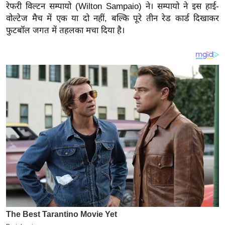
य
रेफरी विल्टन सम्पायो (Wilton Sampaio) ने। सम्पायो ने इस हाई-
ब
वोल्टेज मैच में एक या दो नहीं, बल्कि पूरे तीन रेड कार्ड दिखाकर
फुटबॉल जगत में तहलका मचा दिया है।
ज
ट
खे
ल
क्रि
के
ट
I
P
L
2
0
2
6
क्रा