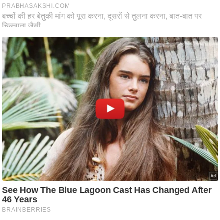
आ
र
.
आ
ई
.
चा
य
प
र
स
मी
क्षा
ध
र्म
ज्यो