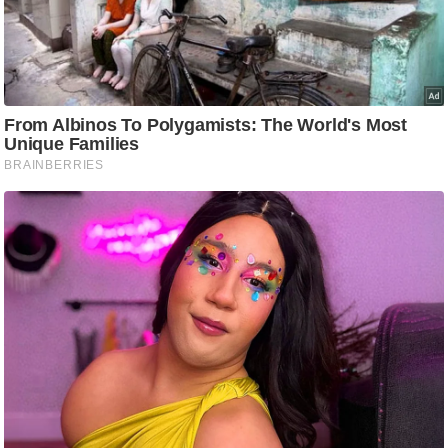
ट
ने
स
मं
त्रा
रि
ले
श
न
शि
प
रा
ज
नी
ति
वि
श्ले