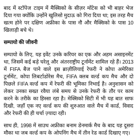
र्ल्ड
बाद में स्टॉपेज टाइम में मैक्सिको के सीज़र मोंटेस को भी बाहर भेज
न्यू
दिया गया क्योंकि उन्होंने खुलिसो मुदाऊ को गिरा दिया था; इस तरह मैच
ज
खत्म होने पर दक्षिण अफ्रीका के पास नौ और मैक्सिको के पास 10
खिलाड़ी बचे थे।
ब्री
फ
सम्पायो की जीवनी
म
सम्पायो के लिए, यह इवेंट उनके करियर का एक और अहम असाइनमेंट
नो
था, जिसमें कई बड़े घरेलू और अंतरराष्ट्रीय टूर्नामेंट शामिल रहे हैं। 2013
रं
में FIFA बैज पाने वाले इस ब्राज़ीलियाई रेफरी ने कोपा अमेरिका
ज
टूर्नामेंट, कोपा लिबर्टाडोरेस मैच, FIFA क्लब वर्ल्ड कप मैच और दो
न
पिछले FIFA वर्ल्ड कप में रेफरी की भूमिका निभाई है। अनुशासन को
ज
लेकर उनका सख्त रवैया लंबे समय से उनके रेफरी के तौर पर काम
ग
करने के तरीके का हिस्सा रहा है। मेक्सिको सिटी में भी यह बात साफ
त
दिखी, जहाँ एक नए वर्ल्ड कप की शुरुआत वाले मैच में कार्ड, विवाद
बॉ
और रेफरी की ही चर्चा ज़्यादा रही।
ली
साथ ही, 1998 में साउथ अफ्रीका बनाम डेनमार्क मैच के बाद यह दूसरा
वु
मौका था जब वर्ल्ड कप के ओपनिंग मैच में तीन रेड कार्ड दिखाए गए।