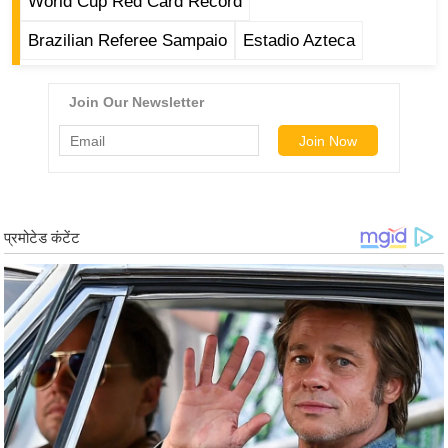
World Cup Red Card Record
g
N
Brazilian Referee Sampaio
Estadio Azteca
e
w
s
ला
इ
फ
स्टा
इ
ल
टे
क्नॉ
लॉ
जी
ब्यू
टी