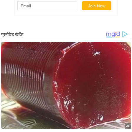
g
N
e
w
s
ला
इ
फ
स्टा
इ
ल
टे
क्नॉ
लॉ
जी
ब्यू
टी