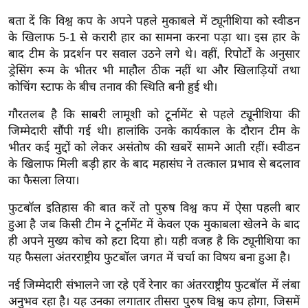
ख्सि
बता दें कि विश्व कप के अपने पहले मुकाबले में ट्यूनीशिया को स्वीडन
य
के खिलाफ 5-1 से करारी हार का सामना करना पड़ा था। इस हार के
त
बाद टीम के प्रदर्शन पर सवाल उठने लगे थे। वहीं, रिपोर्टों के अनुसार
यं
ड्रेसिंग रूम के भीतर भी माहौल ठीक नहीं था और खिलाड़ियों तथा
ग
कोचिंग स्टाफ के बीच तनाव की स्थिति बनी हुई थी।
इं
गौरतलब है कि साबरी लामूशी को टूर्नामेंट से पहले ट्यूनीशिया की
डि
जिम्मेदारी सौंपी गई थी। हालांकि उनके कार्यकाल के दौरान टीम के
या
भीतर कई मुद्दों को लेकर असंतोष की खबरें सामने आती रहीं। स्वीडन
सा
के खिलाफ मिली बड़ी हार के बाद महासंघ ने तत्काल प्रभाव से बदलाव
हि
का फैसला लिया।
त्य
फुटबॉल इतिहास की बात करें तो पुरुष विश्व कप में ऐसा पहली बार
ज
हुआ है जब किसी टीम ने टूर्नामेंट में केवल एक मुकाबला खेलने के बाद
ग
ही अपने मुख्य कोच को हटा दिया हो। यही वजह है कि ट्यूनीशिया का
त
यह फैसला अंतरराष्ट्रीय फुटबॉल जगत में चर्चा का विषय बना हुआ है।
ऑ
टो
नई जिम्मेदारी संभालने जा रहे एर्वे रेनार का अंतरराष्ट्रीय फुटबॉल में लंबा
व
अनुभव रहा है। यह उनका लगातार तीसरा पुरुष विश्व कप होगा, जिसमें