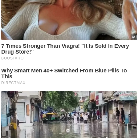
ति
ष
प्र
भु
म
हि
मा
/
ध
र्म
स्थ
ल
व्र
त
त्यो
हा
र