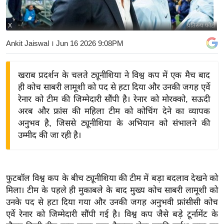
य
बि
X
प्रतिरूप फोटो
ज़
Ankit Jaiswal
। Jun 16 2026 9:08PM
ने
स
खराब प्रदर्शन के चलते ट्यूनीशिया ने विश्व कप में एक मैच बाद
उ
ही कोच साबरी लामूशी को पद से हटा दिया और उनकी जगह एर्वे
द्यो
रेनार को टीम की जिम्मेदारी सौंपी है। रेनार को मोरक्को, सऊदी
ग
अरब और फ्रांस की महिला टीम को कोचिंग देने का व्यापक
ज
अनुभव है, जिससे ट्यूनीशिया के अभियान को संभालने की
ग
उम्मीद की जा रही है।
त
वि
शे
फुटबॉल विश्व कप के बीच ट्यूनीशिया की टीम में बड़ा बदलाव देखने को
ष
मिला। टीम के पहले ही मुकाबले के बाद मुख्य कोच साबरी लामूशी को
ज्ञ
उनके पद से हटा दिया गया और उनकी जगह अनुभवी फ्रांसीसी कोच
रा
एर्वे रेनार को जिम्मेदारी सौंपी गई है। विश्व कप जैसे बड़े टूर्नामेंट के