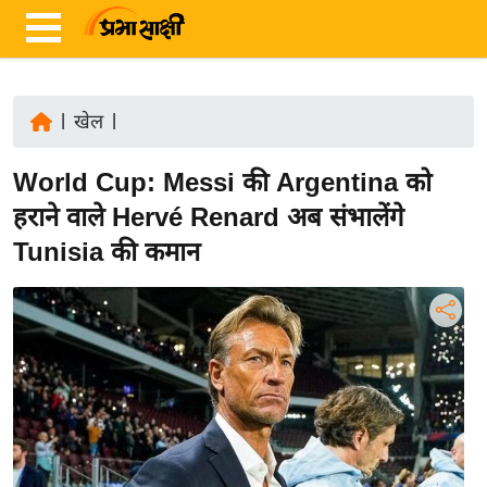
|
खेल
|
ता
World Cup: Messi की Argentina को
ज़ा
ख
हराने वाले Hervé Renard अब संभालेंगे
ब
Tunisia की कमान
र
रा
ष्ट्री
य
अं
त
र्रा
ष्ट्री