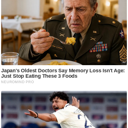
ष
ण
स
म
सा
म
यि
क
मा
तृ
भू
मि
स्तं
भ
ए
म
.