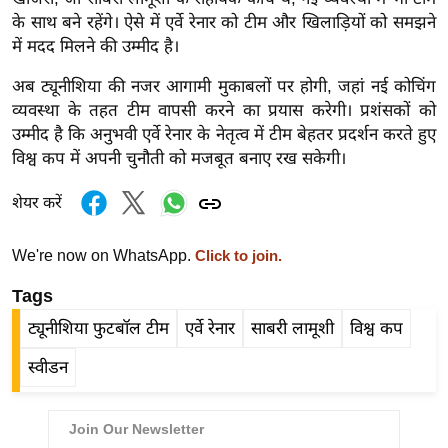
ड
के साथ बने रहेंगे। ऐसे में एर्वे रेनार को टीम और खिलाड़ियों को समझने
हॉ
में मदद मिलने की उम्मीद है।
ली
वु
अब ट्यूनीशिया की नजर आगामी मुकाबलों पर होगी, जहां नई कोचिंग
ड
व्यवस्था के तहत टीम वापसी करने का प्रयास करेगी। प्रशंसकों को
उम्मीद है कि अनुभवी एर्वे रेनार के नेतृत्व में टीम बेहतर प्रदर्शन करते हुए
फि
विश्व कप में अपनी चुनौती को मजबूत बनाए रख सकेगी।
ल्म
स
शेयर करें
मी
क्षा
We're now on WhatsApp.
Click to join.
B
Tags
r
e
ट्यूनीशिया फुटबॉल टीम
एर्वे रेनार
साबरी लामूशी
विश्व कप
a
स्वीडन
k
i
n