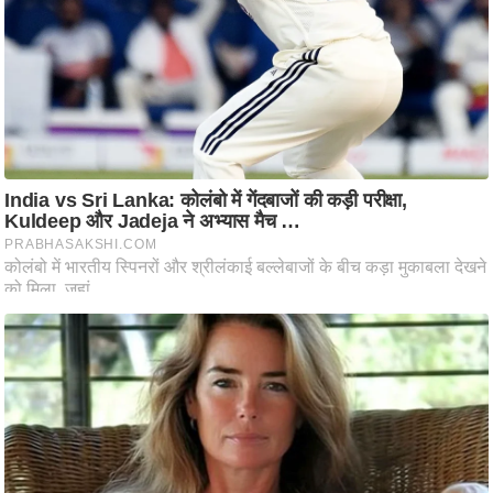
आ
र
.
आ
ई
.
चा
य
प
र
स
मी
क्षा
ध
र्म
ज्यो