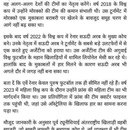
वह अलग-अलग देशों की टीमों का नेतृत्व करेंगे। वर्ष 2018 के विश्व
र्ल्ड
कप में उन्होंने मोरक्को की टीम की कमान संभाली थी। उस टूर्नामेंट में
न्यू
मोरक्को एक मुकाबला बराबरी पर खेलने के बावजूद समूह चरण से
ज
आगे नहीं बढ़ सका था।
ब्री
फ
इसके बाद वर्ष 2022 के विश्व कप में रेनार सऊदी अरब के मुख्य कोच
बने। उनके नेतृत्व में सऊदी अरब ने टूर्नामेंट के सबसे बड़े उलटफेरों में से
म
एक करते हुए अर्जेंटीना को हराया था। उस अर्जेंटीना टीम की अगुवाई
नो
विश्व फुटबॉल के महान खिलाड़ियों में शामिल लियोनेल मेसी कर रहे थे।
रं
हालांकि बाद के मुकाबलों में हार मिलने के कारण सऊदी अरब भी
ज
अगले दौर में जगह नहीं बना सका था।
न
ज
बता दें कि एर्वे रेनार केवल पुरुष फुटबॉल तक ही सीमित नहीं रहे हैं। वर्ष
2023 में महिला विश्व कप के दौरान उन्होंने फ्रांस की महिला टीम का भी
ग
मार्गदर्शन किया था। उस प्रतियोगिता में फ्रांस की टीम क्वार्टर फाइनल
त
तक पहुंची थी, जहां उसे ऑस्ट्रेलिया के खिलाफ हार का सामना करना
बॉ
पड़ा था।
ली
वु
मौजूद जानकारी के अनुसार पूर्व ट्यूनीशियाई अंतरराष्ट्रीय खिलाड़ी वहबी
खाजरी, जो साबरी लामूशी के सहायक कोच थे, नई व्यवस्था में भी टीम