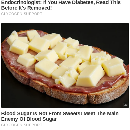
/
फै
श
न
घ
रे
लू
नु
स्खे
प
र्य
ट
न
स्थ
ल
फि