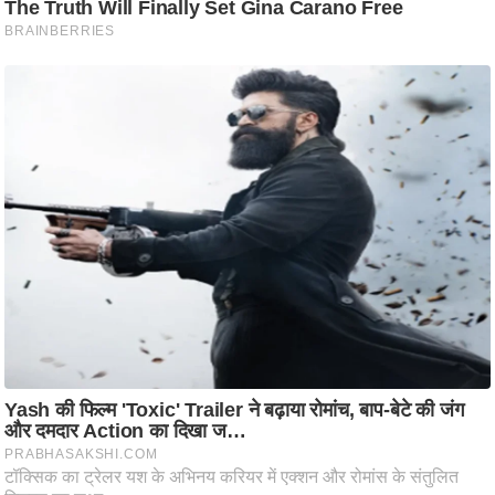
/
फै
श
न
घ
रे
लू
नु
स्खे
प
र्य
ट
न
स्थ
ल
फि