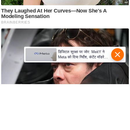
e
r
t
i
s
e
P
डिजिटल सुरक्षा पर जोर: MeitY ने
r
Meta को दिया निर्देश, कंटेंट मॉडरेशन
i
मजबूत करे
v
a
c
y
P
o
l
i