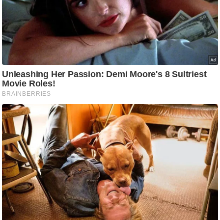
ड
हॉ
ली
वु
ड
फि
ल्म
स
मी
क्षा
B
r
e
a
k
i
n