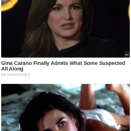
र्ल्ड
न्यू
ज
ब्री
फ
म
नो
रं
ज
न
ज
ग
त
बॉ
ली
वु