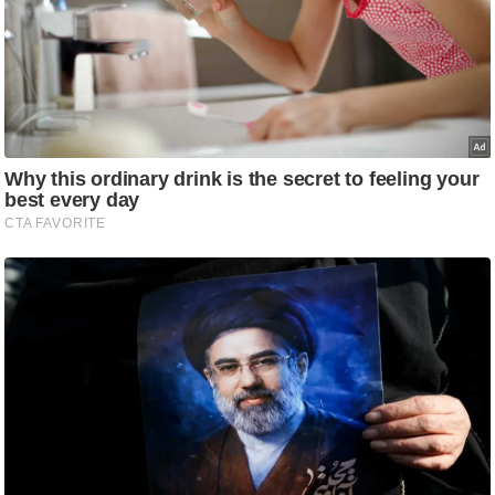
ति
ष
प्र
भु
म
हि
मा
/
ध
र्म
स्थ
ल
व्र
त
त्यो
हा
र