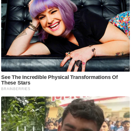
ष
ण
स
म
सा
म
यि
क
मा
तृ
भू
मि
स्तं
भ
ए
म
.