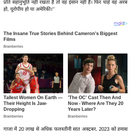
य
प्रति सहानुभूति नहीं रखता है तो वह इंसान नहीं है। फिर चाहे वह अरब
हो, यूरोपीय हो या अमेरिकी।’’
ब
ज
ट
खे
ल
क्रि
के
ट
I
P
L
2
0
2
6
गाजा में 20 लाख से अधिक फलस्तीनी सात अक्टूबर, 2023 को हमास
क्रा