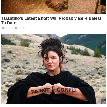
g
N
e
w
s
ला
इ
फ
स्टा
इ
ल
टे
क्नॉ
लॉ
जी
ब्यू
टी