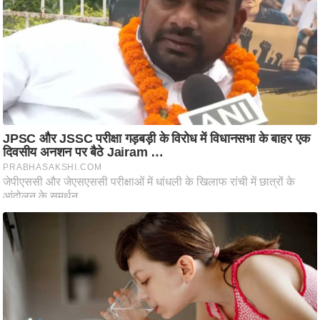
आ
र
.
आ
ई
.
चा
य
प
र
स
मी
क्षा
ध
र्म
ज्यो