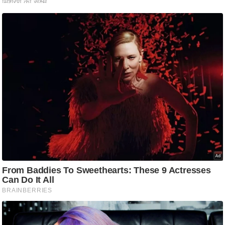
ट
ने
स
मं
त्रा
रि
ले
श
न
शि
प
रा
ज
नी
ति
वि
श्ले