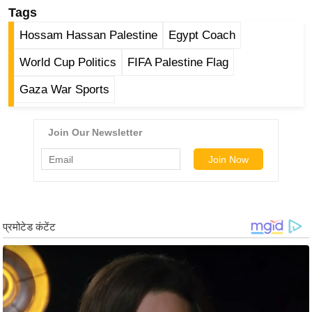
ख्सि
Tags
य
Hossam Hassan Palestine
Egypt Coach
त
World Cup Politics
FIFA Palestine Flag
यं
ग
Gaza War Sports
इं
डि
या
सा
हि
त्य
ज
ग
त
ऑ
टो
व