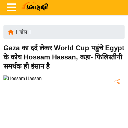
|
खेल
|
ता
Gaza का दर्द लेकर World Cup पहुंचे Egypt
ज़ा
ख
के कोच Hossam Hassan, कहा- फिलिस्तीनी
ब
समर्थक ही इंसान है
र
रा
ष्ट्री
य
अं
त
र्रा
ष्ट्री