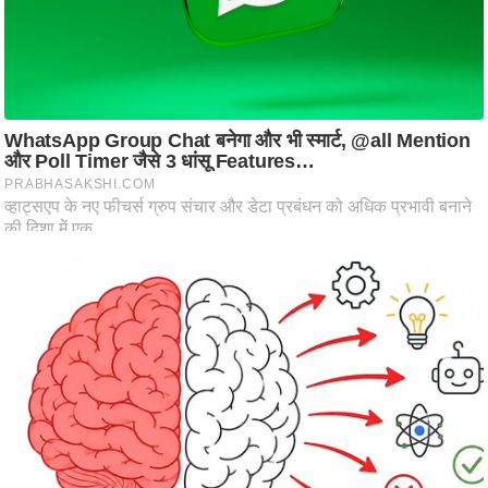
ति
ष
प्र
भु
म
हि
मा
/
ध
र्म
स्थ
ल
व्र
त
त्यो
हा
र