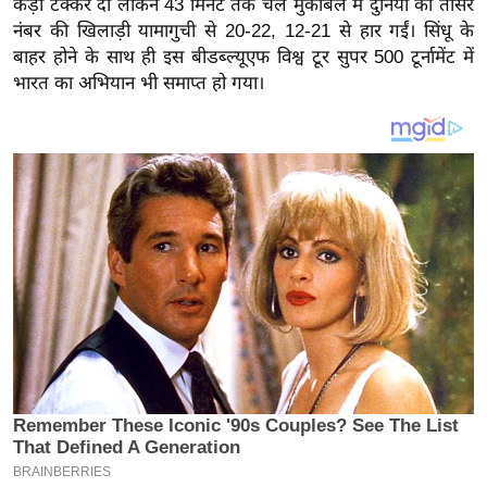
कड़ी टक्कर दी लेकिन 43 मिनट तक चले मुकाबले में दुनिया की तीसरे
य
नंबर की खिलाड़ी यामागुची से 20-22, 12-21 से हार गईं। सिंधू के
ब
बाहर होने के साथ ही इस बीडब्ल्यूएफ विश्व टूर सुपर 500 टूर्नामेंट में
ज
भारत का अभियान भी समाप्त हो गया।
ट
खे
ल
क्रि
के
ट
I
P
L
2
0
2
6
क्रा