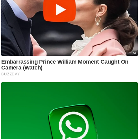
आ
र
.
आ
ई
.
चा
य
प
र
स
मी
क्षा
ध
र्म
ज्यो