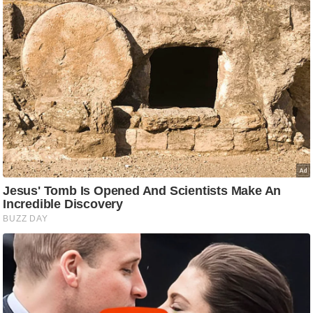
ष
ण
स
म
सा
म
यि
क
मा
तृ
भू
मि
स्तं
भ
ए
म
.