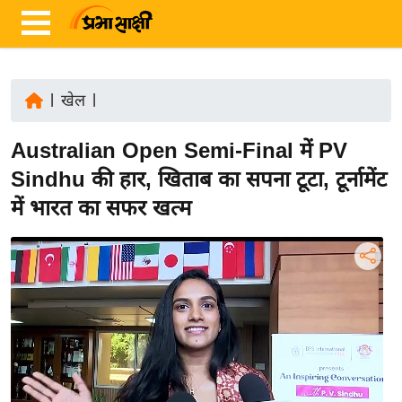
|
खेल
|
ता
Australian Open Semi-Final में PV
ज़ा
ख
Sindhu की हार, खिताब का सपना टूटा, टूर्नामेंट
ब
में भारत का सफर खत्म
र
रा
ष्ट्री
य
अं
त
र्रा
ष्ट्री