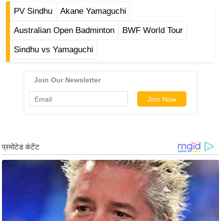
र्ल्ड
PV Sindhu
Akane Yamaguchi
न्यू
Australian Open Badminton
BWF World Tour
ज
ब्री
Sindhu vs Yamaguchi
फ
म
नो
रं
ज
न
ज
ग
त
बॉ
ली
वु