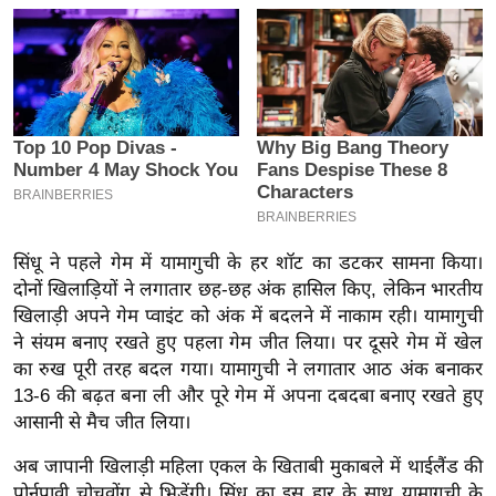
इ
म
ई
-
पे
प
र
मि
सिंधू ने पहले गेम में यामागुची के हर शॉट का डटकर सामना किया।
सा
दोनों खिलाड़ियों ने लगातार छह-छह अंक हासिल किए, लेकिन भारतीय
ल
खिलाड़ी अपने गेम प्वाइंट को अंक में बदलने में नाकाम रही। यामागुची
ने संयम बनाए रखते हुए पहला गेम जीत लिया। पर दूसरे गेम में खेल
बे
का रुख पूरी तरह बदल गया। यामागुची ने लगातार आठ अंक बनाकर
मि
13-6 की बढ़त बना ली और पूरे गेम में अपना दबदबा बनाए रखते हुए
सा
आसानी से मैच जीत लिया।
ल
अब जापानी खिलाड़ी महिला एकल के खिताबी मुकाबले में थाईलैंड की
श
पोर्नपावी चोचुवोंग से भिड़ेंगी। सिंधू का इस हार के साथ यामागुची के