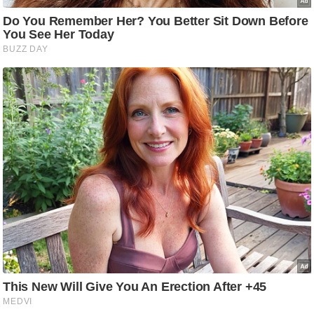
/
फै
श
न
घ
रे
लू
नु
स्खे
प
र्य
ट
न
स्थ
ल
फि