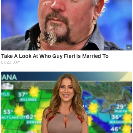
ड
हॉ
ली
वु
ड
फि
ल्म
स
मी
क्षा
B
r
e
a
k
i
n