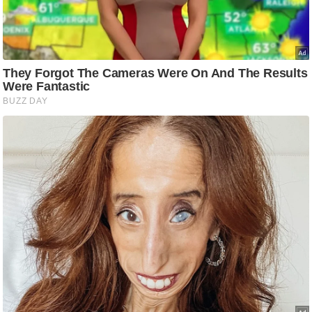
g
N
e
w
s
ला
इ
फ
स्टा
इ
ल
टे
क्नॉ
लॉ
जी
ब्यू
टी