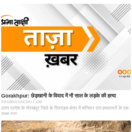
ट
ने
स
मं
त्रा
रि
ले
श
न
शि
प
रा
ज
नी
ति
वि
श्ले