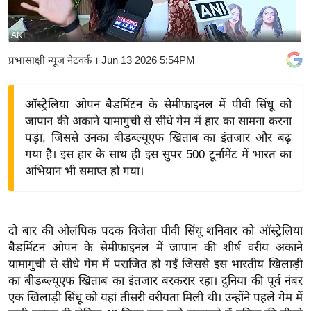
य
बि
ANI
ज़
प्रभासाक्षी न्यूज नेटवर्क
। Jun 13 2026 5:54PM
ने
स
ऑस्ट्रेलिया ओपन बैडमिंटन के सेमीफाइनल में पीवी सिंधू को
उ
जापान की अकाने यामागुची से सीधे गेम में हार का सामना करना
द्यो
पड़ा, जिससे उनका बीडब्ल्यूएफ खिताब का इंतजार और बढ़
ग
गया है। इस हार के साथ ही इस सुपर 500 टूर्नामेंट में भारत का
ज
अभियान भी समाप्त हो गया।
ग
त
वि
दो बार की ओलंपिक पदक विजेता पीवी सिंधू शनिवार को ऑस्ट्रेलिया
शे
बैडमिंटन ओपन के सेमीफाइनल में जापान की शीर्ष वरीय अकाने
ष
यामागुची से सीधे गेम में पराजित हो गईं जिससे इस भारतीय खिलाड़ी
ज्ञ
का बीडब्ल्यूएफ खिताब का इंतजार बरकरार रहा। दुनिया की पूर्व नंबर
रा
एक खिलाड़ी सिंधू को यहां तीसरी वरीयता मिली थी। उन्होंने पहले गेम में