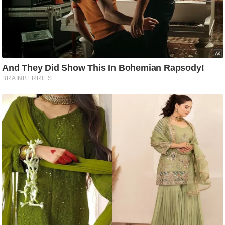
ट
ने
स
मं
त्रा
रि
ले
श
न
शि
प
रा
ज
नी
ति
वि
श्ले