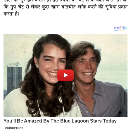
य
कि ग्रुप
चैट
से लेकर कुछ खास बातचीत
लॉक
करने की सुविधा प्रदान
ब
करता है।
ज
ट
खे
ल
क्रि
के
ट
I
P
L
2
0
2
6
क्रा