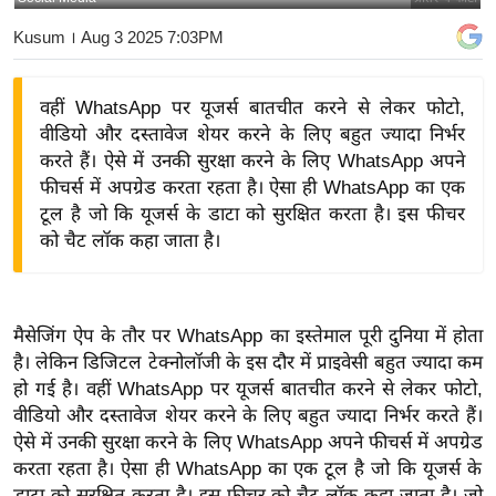
य
Kusum
। Aug 3 2025 7:03PM
बि
ज़
वहीं WhatsApp पर यूजर्स बातचीत करने से लेकर फोटो,
ने
वीडियो और दस्तावेज शेयर करने के लिए बहुत ज्यादा निर्भर
स
करते हैं। ऐसे में उनकी सुरक्षा करने के लिए WhatsApp अपने
उ
फीचर्स में अपग्रेड करता रहता है। ऐसा ही WhatsApp का एक
द्यो
टूल है जो कि यूजर्स के डाटा को सुरक्षित करता है। इस फीचर
ग
को चैट लॉक कहा जाता है।
ज
ग
त
मैसेजिंग
ऐप
के तौर पर
WhatsApp
का इस्तेमाल पूरी दुनिया में होता
वि
है। लेकिन
डिजिटल
टेक्नोलॉजी
के इस दौर में
प्राइवेसी
बहुत ज्यादा कम
शे
हो गई है। वहीं
WhatsApp
पर
यूजर्स
बातचीत करने से लेकर फोटो,
ष
वीडियो
और दस्तावेज शेयर करने के लिए बहुत ज्यादा निर्भर करते हैं।
ऐसे में उनकी सुरक्षा करने के लिए
WhatsApp
अपने
फीचर्स
में
अपग्रेड
ज्ञ
करता रहता है। ऐसा ही
WhatsApp
का एक
टूल
है जो कि
यूजर्स
के
रा
डाटा को सुरक्षित करता है। इस
फीचर
को
चैट
लॉक
कहा जाता है। जो