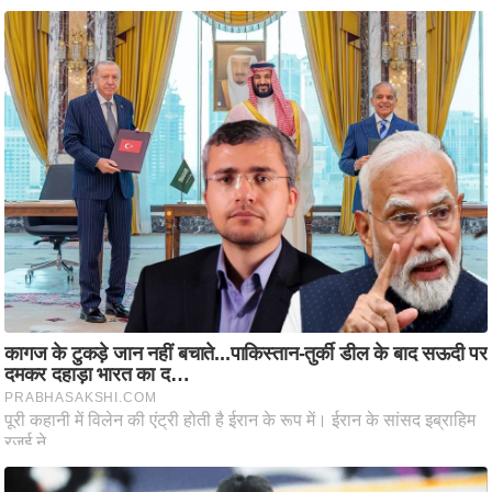
ति
ष
प्र
भु
म
हि
मा
/
ध
र्म
स्थ
ल
व्र
त
त्यो
हा
र