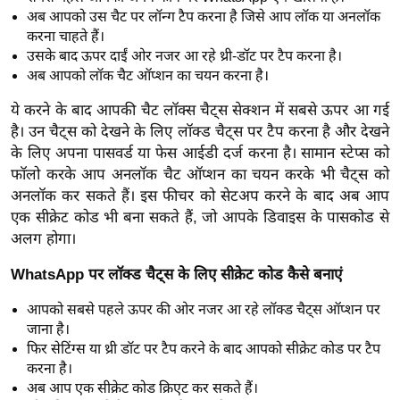
ख्सि
अब आपको उस
चैट
पर
लॉन्ग
टैप
करना है जिसे आप
लॉक
या
अनलॉक
य
करना चाहते हैं।
त
उसके बाद ऊपर दाईं ओर नजर आ रहे
थ्री-डॉट
पर
टैप
करना है।
अब आपको
लॉक
चैट
ऑप्शन
का चयन करना है।
यं
ग
ये करने के बाद आपकी
चैट
लॉक्स
चैट्स
सेक्शन
में सबसे ऊपर आ गई
इं
है। उन
चैट्स
को देखने के लिए
लॉक्ड
चैट्स
पर
टैप
करना है और देखने
डि
के लिए अपना
पासवर्ड
या
फेस
आईडी दर्ज करना है। सामान
स्टेप्स
को
या
फॉलो
करके आप
अनलॉक
चैट
ऑप्शन
का चयन करके भी
चैट्स
को
अनलॉक
कर सकते हैं। इस
फीचर
को
सेटअप
करने के बाद अब आप
सा
एक
सीक्रेट
कोड
भी बना सकते हैं, जो आपके
डिवाइस
के
पासकोड
से
हि
अलग होगा।
त्य
ज
WhatsApp
पर
लॉक्ड
चैट्स
के लिए
सीक्रेट
कोड
कैसे बनाएं
ग
आपको सबसे पहले ऊपर की ओर नजर आ रहे
लॉक्ड
चैट्स
ऑप्शन
पर
त
जाना है।
ऑ
फिर
सेटिंग्स
या
थ्री
डॉट
पर
टैप
करने के बाद आपको
सीक्रेट
कोड
पर
टैप
टो
करना है।
अब आप एक
सीक्रेट
कोड
क्रिएट
कर सकते हैं।
व