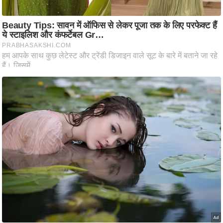
ष
ण
स
म
सा
म
यि
क
मा
तृ
भू
मि
स्तं
भ
ए
म
.