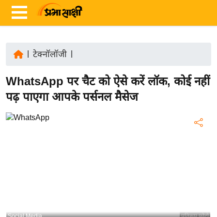
|
टेक्नॉलॉजी
|
ता
WhatsApp पर चैट को ऐसे करें लॉक, कोई नहीं
ज़ा
ख
पढ़ पाएगा आपके पर्सनल मैसेज
ब
र
रा
ष्ट्री
य
अं
त
र्रा
ष्ट्री
Social Media
प्रतिरूप फोटो