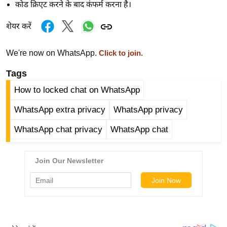
कोड
क्रिएट
करने के बाद
कंफर्म
करना है।
र्ल्ड
न्यू
शेयर करें
ज
ब्री
We're now on WhatsApp.
Click to join.
फ
Tags
म
How to locked chat on WhatsApp
नो
रं
WhatsApp extra privacy
WhatsApp privacy
ज
WhatsApp chat privacy
WhatsApp chat
न
ज
ग
त
बॉ
ली
वु