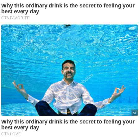
आ
र
.
आ
ई
.
चा
य
प
र
स
मी
क्षा
ध
र्म
ज्यो