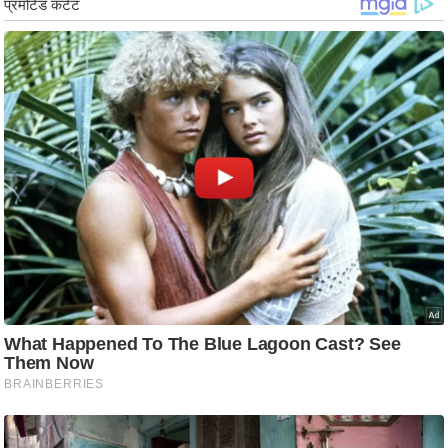
ड
हॉ
ली
वु
ड
फि
ल्म
स
मी
क्षा
B
r
e
a
k
i
n