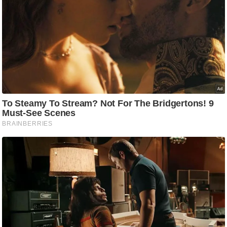
/
फै
श
न
घ
रे
लू
नु
स्खे
प
र्य
ट
न
स्थ
ल
फि