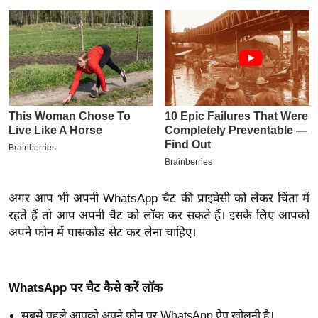
इ
म
ई
-
पे
प
र
मि
सा
ल
अगर आप भी अपनी
WhatsApp
चैट
की
प्राइवेसी
को लेकर
चिंता
में
रहते हैं तो आप अपनी
चैट
को
लॉक
कर सकते हैं। इसके लिए आपको
बे
अपने फोन में
पासकोड
सेट
कर लेना चाहिए।
मि
सा
ल
WhatsApp
पर
चैट
कैसे करें
लॉक
श
सबसे पहले आपको अपने फोन पर
WhatsApp
ऐप
खोलनी है।