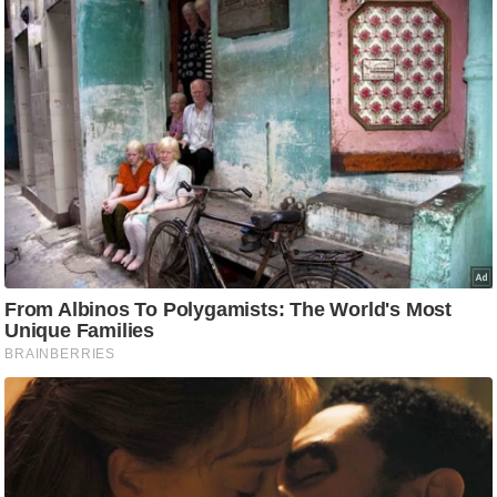
g
N
e
w
s
ला
इ
फ
स्टा
इ
ल
टे
क्नॉ
लॉ
जी
ब्यू
टी