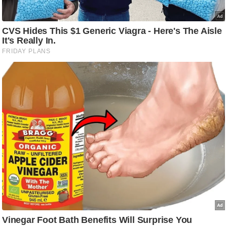
ष
ण
स
म
सा
म
यि
क
मा
तृ
भू
मि
स्तं
भ
ए
म
.