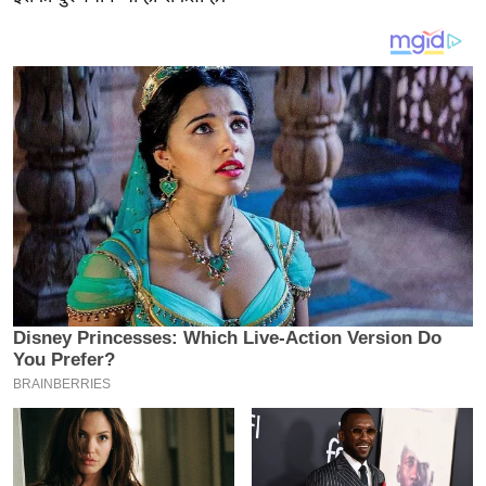
य
ब
ज
ट
खे
ल
क्रि
के
ट
I
P
L
2
0
2
6
क्रा