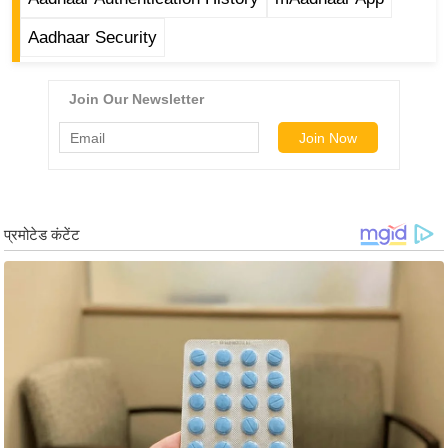
/
Aadhaar Security
फै
श
न
घ
रे
लू
नु
स्खे
प
र्य
ट
न
स्थ
ल
फि