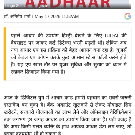
Image Source: uidai.gov.in
य
बि
डॉ. अनिमेष शर्मा
। May 17 2026 11:52AM
ज़
ने
पहले आधार की उपयोग हिस्ट्री देखने के लिए UIDAI की
स
वेबसाइट पर जाकर कई डिटेल्स भरनी पड़ती थीं। लेकिन अब
उ
नया आधार एप इस प्रक्रिया को बेहद आसान बना रहा है। यूजर्स
द्यो
को केवल एप ओपन करके कुछ आसान स्टेप्स फॉलो करने होते
ग
हैं। यह एप खास तौर पर यूजर सुविधा और सुरक्षा को ध्यान में
रखकर डिजाइन किया गया है।
ज
ग
त
वि
आज के डिजिटल युग में आधार कार्ड हमारी पहचान का सबसे जरूरी
दस्तावेज बन चुका है। बैंक अकाउंट खुलवाने से लेकर मोबाइल सिम
शे
खरीदने, सरकारी योजनाओं का लाभ लेने और ऑनलाइन वेरिफिकेशन
ष
तक लगभग हर जगह आधार का उपयोग किया जाता है। यही वजह है
ज्ञ
कि अगर किसी गलत व्यक्ति के हाथ आपका आधार डेटा लग जाए, तो
रा
इसका दुरुपयोग भी हो सकता है।