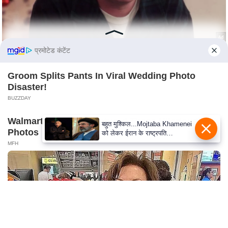
S
O
u
r
प्रमोटेड कंटेंट
T
e
Groom Splits Pants In Viral Wedding Photo
a
Disaster!
m
BUZZDAY
E
Walmart Cameras Captured These Hilarious 20
x
Photos
p
MFH
e
r
t
P
a
n