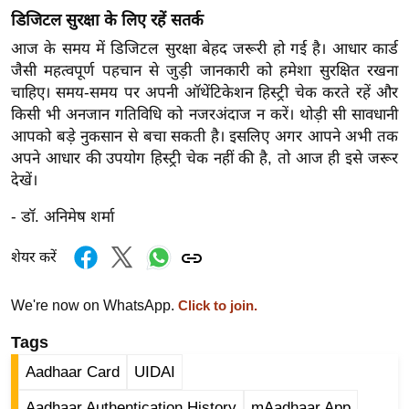
g
डिजिटल सुरक्षा के लिए रहें सतर्क
N
आज के समय में डिजिटल सुरक्षा बेहद जरूरी हो गई है। आधार कार्ड
e
जैसी महत्वपूर्ण पहचान से जुड़ी जानकारी को हमेशा सुरक्षित रखना
w
चाहिए। समय-समय पर अपनी ऑथेंटिकेशन हिस्ट्री चेक करते रहें और
s
किसी भी अनजान गतिविधि को नजरअंदाज न करें। थोड़ी सी सावधानी
ला
आपको बड़े नुकसान से बचा सकती है। इसलिए अगर आपने अभी तक
इ
अपने आधार की उपयोग हिस्ट्री चेक नहीं की है, तो आज ही इसे जरूर
फ
देखें।
स्टा
- डॉ. अनिमेष शर्मा
इ
ल
शेयर करें
टे
क्नॉ
We're now on WhatsApp.
Click to join.
लॉ
Tags
जी
Aadhaar Card
UIDAI
ब्यू
टी
Aadhaar Authentication History
mAadhaar App