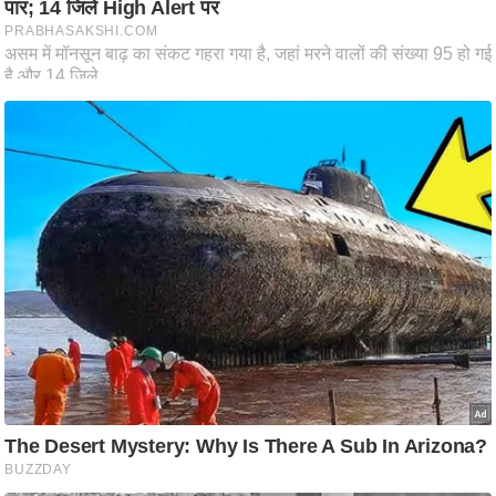
ति
ष
प्र
भु
म
हि
मा
/
ध
र्म
स्थ
ल
व्र
त
त्यो
हा
र