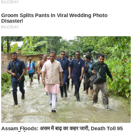
आ
र
.
आ
ई
.
चा
य
प
र
स
मी
क्षा
ध
र्म
ज्यो