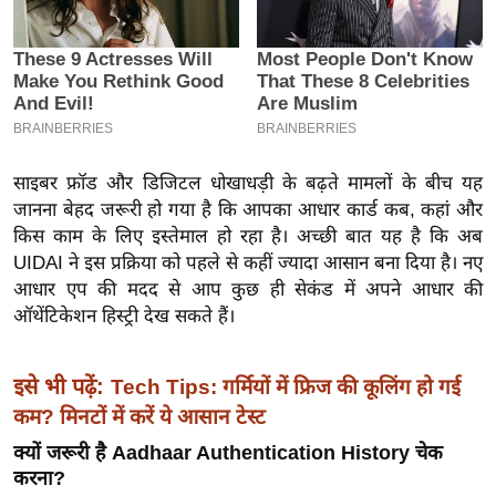
इ
म
ई
-
पे
प
साइबर फ्रॉड और डिजिटल धोखाधड़ी के बढ़ते मामलों के बीच यह
र
जानना बेहद जरूरी हो गया है कि आपका आधार कार्ड कब, कहां और
किस काम के लिए इस्तेमाल हो रहा है। अच्छी बात यह है कि अब
मि
UIDAI ने इस प्रक्रिया को पहले से कहीं ज्यादा आसान बना दिया है। नए
सा
आधार एप की मदद से आप कुछ ही सेकंड में अपने आधार की
ल
ऑथेंटिकेशन हिस्ट्री देख सकते हैं।
बे
मि
इसे भी पढ़ें:
Tech Tips: गर्मियों में फ्रिज की कूलिंग हो गई
सा
कम? मिनटों में करें ये आसान टेस्ट
ल
क्यों जरूरी है Aadhaar Authentication History चेक
श
करना?