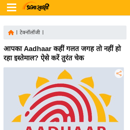
|
टेक्नॉलॉजी
|
ता
आपका Aadhaar कहीं गलत जगह तो नहीं हो
ज़ा
ख
रहा इस्तेमाल? ऐसे करें तुरंत चेक
ब
र
रा
ष्ट्री
य
अं
त
र्रा
ष्ट्री