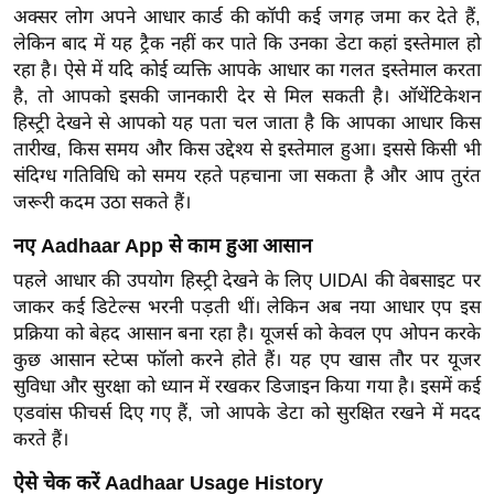
ख्सि
अक्सर लोग अपने आधार कार्ड की कॉपी कई जगह जमा कर देते हैं,
य
लेकिन बाद में यह ट्रैक नहीं कर पाते कि उनका डेटा कहां इस्तेमाल हो
त
रहा है। ऐसे में यदि कोई व्यक्ति आपके आधार का गलत इस्तेमाल करता
है, तो आपको इसकी जानकारी देर से मिल सकती है। ऑथेंटिकेशन
यं
हिस्ट्री देखने से आपको यह पता चल जाता है कि आपका आधार किस
ग
तारीख, किस समय और किस उद्देश्य से इस्तेमाल हुआ। इससे किसी भी
इं
संदिग्ध गतिविधि को समय रहते पहचाना जा सकता है और आप तुरंत
डि
जरूरी कदम उठा सकते हैं।
या
नए Aadhaar App से काम हुआ आसान
सा
हि
पहले आधार की उपयोग हिस्ट्री देखने के लिए UIDAI की वेबसाइट पर
त्य
जाकर कई डिटेल्स भरनी पड़ती थीं। लेकिन अब नया आधार एप इस
प्रक्रिया को बेहद आसान बना रहा है। यूजर्स को केवल एप ओपन करके
ज
कुछ आसान स्टेप्स फॉलो करने होते हैं। यह एप खास तौर पर यूजर
ग
सुविधा और सुरक्षा को ध्यान में रखकर डिजाइन किया गया है। इसमें कई
त
एडवांस फीचर्स दिए गए हैं, जो आपके डेटा को सुरक्षित रखने में मदद
ऑ
करते हैं।
टो
ऐसे चेक करें Aadhaar Usage History
व