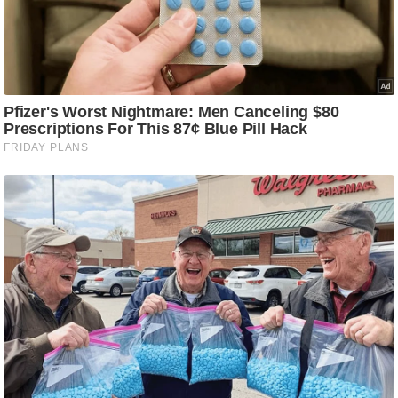
ट
ने
स
मं
त्रा
रि
ले
श
न
शि
प
रा
ज
नी
ति
वि
श्ले