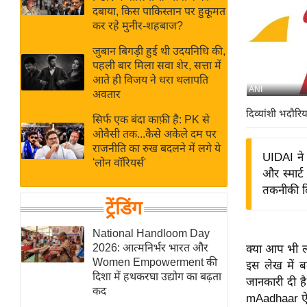
बजट
Hindi
दबाया, किस पाकिस्तान पर हुकूमत
खेल
News
कर रहे मुनीर-शहबाज?
क्रिकेट
जुबान बिगड़ी हुई थी उदयनिधि की,
Hindi
IPL
पहली बार मिला सवा शेर, सत्ता में
आते ही विजय ने धरा थलापति
Videos
2026
ANI
अवतार
क्राइम
दिव्यांशी भदौरिय
सिर्फ एक बंदा काफ़ी है: PK से
ई-पेपर
ओवैसी तक...कैसे अकेले दम पर
मिसाल बेमिसाल
राजनीति का रुख बदलने में लगे ये
UIDAI ने 
'लोन वॉरियर्स'
शख्सियत
और स्मार्
यंग इंडिया
तकनीकी दि
ट्रेंडिंग
साहित्य जगत
ऑटो वर्ल्ड
National Handloom Day
2026: आत्मनिर्भर भारत और
क्या आप भी ल
न्यूज ब्रीफ
Women Empowerment की
इस लेख में 
मनोरंजन जगत
दिशा में हथकरघा उद्योग का बढ़ता
जानकारी दी ह
कद
बॉलीवुड
mAadhaar ऐप 