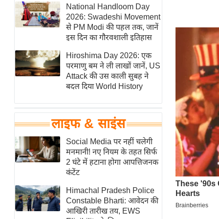
हॉलीवुड
National Handloom Day
2026: Swadeshi Movement
फिल्म समीक्षा
से PM Modi की पहल तक, जानें
Breaking
इस दिन का गौरवशाली इतिहास
News
Hiroshima Day 2026: एक
लाइफस्टाइल
परमाणु बम ने ली लाखों जानें, US
Attack की उस काली सुबह ने
टेक्नॉलॉजी
बदल दिया World History
ब्यूटी/फैशन
घरेलू नुस्खे
लाइफ & साइंस
पर्यटन स्थल
फिटनेस मंत्रा
Social Media पर नहीं चलेगी
मनमानी! नए नियम के तहत सिर्फ
रिलेशनशिप
2 घंटे में हटाना होगा आपत्तिजनक
राजनीति
कंटेंट
विश्लेषण
Himachal Pradesh Police
समसामयिक
Constable Bharti: आवेदन की
आखिरी तारीख तय, EWS
मातृभूमि