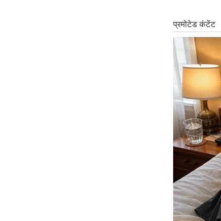
Code Of Ethics
RSS
Our Team
Expert Panel
Loksabhachunav
Android App