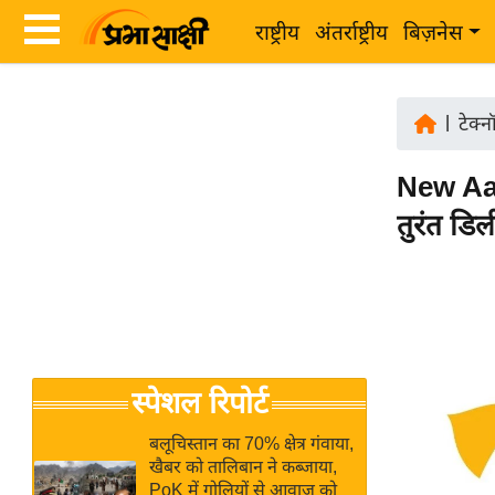
राष्ट्रीय
अंतर्राष्ट्रीय
बिज़नेस
Latest
ता
News
|
टेक्
ज़ा
in
ख
New Aad
Hindi
ब
तुरंत डिल
र
Hindi
राष्ट्रीय
News
अंतर्राष्ट्रीय
Live
बिज़नेस
उद्योग
Breaking
स्पेशल रिपोर्ट
जगत
News in
विशेषज्ञ
Hindi
बलूचिस्तान का 70% क्षेत्र गंवाया,
राय
खैबर को तालिबान ने कब्जाया,
PoK में गोलियों से आवाज को