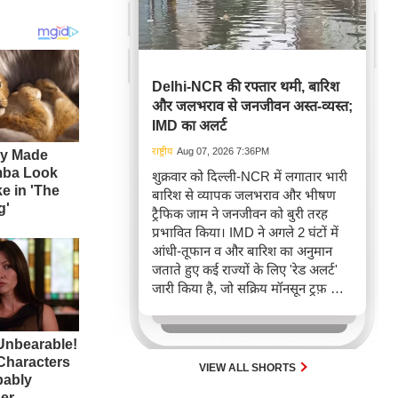
Delhi-NCR की रफ्तार थमी, बारिश
और जलभराव से जनजीवन अस्त-व्यस्त;
IMD का अलर्ट
राष्ट्रीय
Aug 07, 2026 7:36PM
शुक्रवार को दिल्ली-NCR में लगातार भारी
बारिश से व्यापक जलभराव और भीषण
ट्रैफिक जाम ने जनजीवन को बुरी तरह
प्रभावित किया। IMD ने अगले 2 घंटों में
आंधी-तूफान व और बारिश का अनुमान
जताते हुए कई राज्यों के लिए 'रेड अलर्ट'
जारी किया है, जो सक्रिय मॉनसून ट्रफ़ और
चक्रवाती हवाओं के घेरे का परिणाम है,
जिससे यातायात बाधित होने के साथ-साथ
सफदरजंग अस्पताल में भी जलभराव की
स्थिति बनी।
VIEW ALL SHORTS