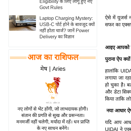
Eligibility के लिए लागू हुए नए
स्तंभ
Govt Rules
एम.
ऐसे में यूजर्
Laptop Charging Mystery:
आर.
सफर का एक्सप
USB-C पोर्ट होने के बावजूद क्यों
नहीं होता चार्ज? जानें Power
आई.
Delivery का विज्ञान
चाय पर
आइए आपको बता
समीक्षा
आज का राशिफल
धर्म
पुराना ऐप क्यो
ज्योतिष
मेष | Aries
हालांकि UIDA
प्रभु
लगाया जा रहा
महिमा/
हो चुका है। 
धर्मस्थल
और डेटा सिक्य
किया ताकि लो
व्रत
त्योहार
नए लोगों से भेंट होंगी, जो लाभदायक होगी।
नया आधार ऐप 
संतान की प्रगति से सुख और प्रसन्नता।
राशिफल
मनमर्जी नहीं चलेगी, मर्यादा में रहें। धन प्राप्ति
यदि आप आधार 
विशेष
के नए साधन बनेंगे।
UIDAI ने एक्