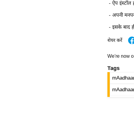
- ऐप इंस्टॉल 
ऑडियो
- अपनी मनपसं
इंफ़ोग्राफ़िक
राज्यों से
- इसके बाद ह
शहरों से
शेयर करें
वेब स्टोरी
कार्टून
We're now 
Short
Tags
Videos
mAadhaar
iOS App
About us
mAadhaar
Contact Editor
Advertise
Privacy Policy
Grievance
Redressal