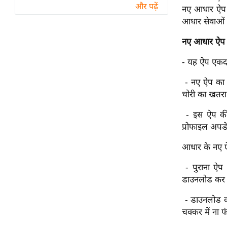
विश्लेषण
और पढ़ें
नए आधार ऐप क
ट्रेंडिंग
आधार सेवाओं 
नए आधार ऐप
Q
u
- यह ऐप एकदम 
i
- नए ऐप का स
c
चोरी का खतरा 
k
L
- इस ऐप की 
i
प्रोफाइल अपडे
n
k
आधार के नए ऐ
s
- पुराना ऐप 
विधानसभा
डाउनलोड कर स
चुनाव
- डाउनलोड कर
फोटो
चक्कर में ना फ
वीडियो