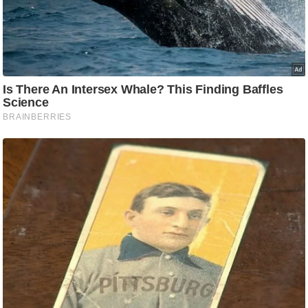
ड
हॉ
ली
वु
ड
फि
ल्म
स
मी
क्षा
B
r
e
a
k
i
n