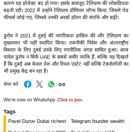
ख्सि
कारण यह प्रोजेक्ट बंद हो गया। इसके बावजूद टेलिग्राम की लोकप्रियता
य
बढ़ती रही। 2022 में उन्होंने टेलिग्राम प्रीमियम लॉन्च किया, जिसमें पेड
त
फीचर्स जोड़े गए, जिससे उनकी अरबों डॉलर की संपत्ति और बढ़ी।
यं
ग
डुरोव ने 2021 में दुबई की नागरिकता हासिल की और टेलिग्राम का
इं
मुख्यालय भी यहीं स्थापित किया। तकनीकी निवेश और अंतरराष्ट्रीय
डि
विस्तार के लिए दुबई उनके लिए रणनीतिक जगह साबित हुआ। आज
पावेल डुरोव न सिर्फ UAE के सबसे अमीर व्यक्ति हैं, बल्कि यह दिखाते
या
हैं कि दुबई अब केवल तेल और रियल एस्टेट नहीं बल्कि टेक्नोलॉजी का
सा
भी प्रमुख केंद्र बन रहा है।
हि
त्य
शेयर करें
ज
ग
We're now on WhatsApp.
Click to join.
त
Tags
ऑ
Pavel Durov Dubai richest
Telegram founder wealth
टो
व