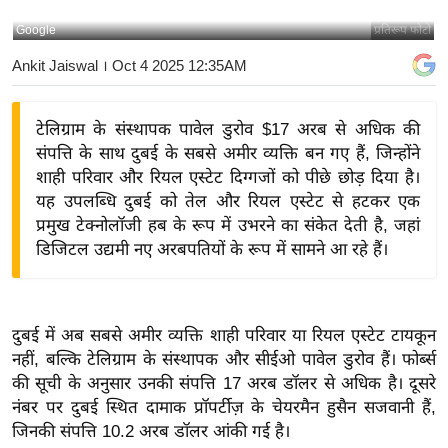
य
Google
प्रतिरूप फोटो
बि
Ankit Jaiswal
। Oct 4 2025 12:35AM
ज़
ने
टेलिग्राम के संस्थापक पावेल डुरोव $17 अरब से अधिक की
स
संपत्ति के साथ दुबई के सबसे अमीर व्यक्ति बन गए हैं, जिन्होंने
उ
शाही परिवार और रियल एस्टेट दिग्गजों को पीछे छोड़ दिया है।
द्यो
यह उपलब्धि दुबई को तेल और रियल एस्टेट से हटकर एक
ग
प्रमुख टेक्नोलॉजी हब के रूप में उभरने का संकेत देती है, जहां
ज
डिजिटल उद्यमी नए अरबपतियों के रूप में सामने आ रहे हैं।
ग
त
वि
दुबई में अब सबसे अमीर व्यक्ति शाही परिवार या रियल एस्टेट टायकून
शे
नहीं, बल्कि टेलिग्राम के संस्थापक और सीईओ पावेल डुरोव हैं। फोर्ब्स
ष
की सूची के अनुसार उनकी संपत्ति 17 अरब डॉलर से अधिक है। दूसरे
ज्ञ
नंबर पर दुबई स्थित दामाक प्रॉपर्टीज़ के चेयरमैन हुसैन सजवानी हैं,
रा
जिनकी संपत्ति 10.2 अरब डॉलर आंकी गई है।