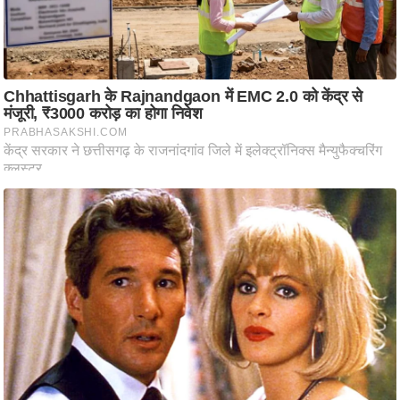
ति
ष
प्र
भु
म
हि
मा
/
ध
र्म
स्थ
ल
व्र
त
त्यो
हा
र