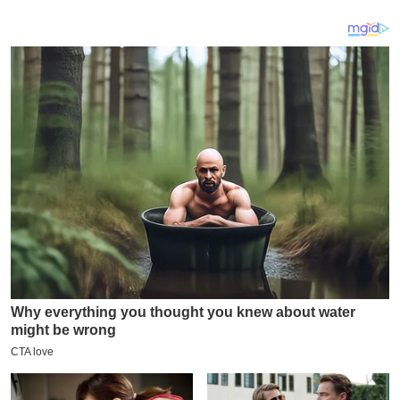
य
ब
ज
ट
खे
ल
क्रि
के
ट
I
P
L
2
0
2
6
क्रा