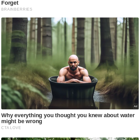
/
फै
श
न
घ
रे
लू
नु
स्खे
प
र्य
ट
न
स्थ
ल
फि