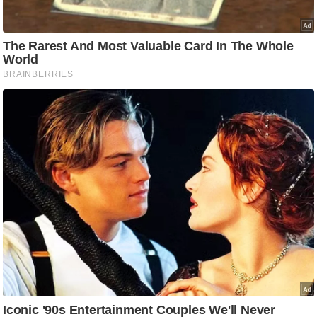
g
N
e
w
s
ला
इ
फ
स्टा
इ
ल
टे
क्नॉ
लॉ
जी
ब्यू
टी