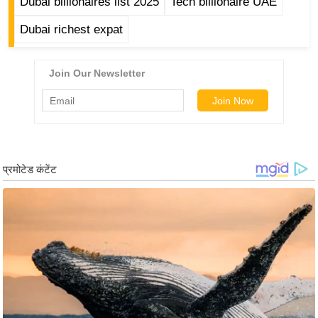
Dubai billionaires list 2025
Tech billionaire UAE
र्ल्ड
Dubai richest expat
न्यू
ज
ब्री
फ
म
नो
रं
ज
न
ज
ग
त
बॉ
ली
वु