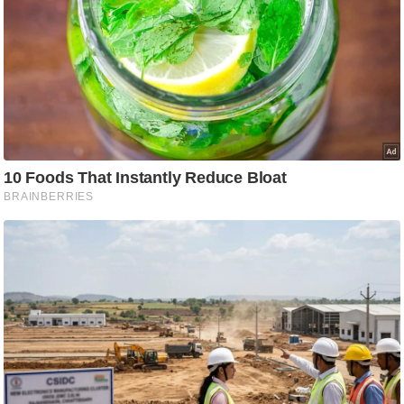
आ
र
.
आ
ई
.
चा
य
प
र
स
मी
क्षा
ध
र्म
ज्यो