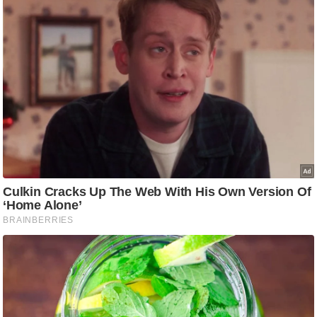
ष
ण
स
म
सा
म
यि
क
मा
तृ
भू
मि
स्तं
भ
ए
म
.