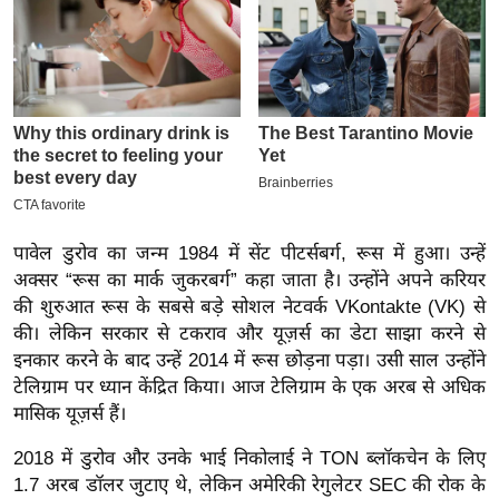
इ
म
ई
-
पे
प
र
मि
पावेल डुरोव का जन्म 1984 में सेंट पीटर्सबर्ग, रूस में हुआ। उन्हें
सा
अक्सर “रूस का मार्क जुकरबर्ग” कहा जाता है। उन्होंने अपने करियर
ल
की शुरुआत रूस के सबसे बड़े सोशल नेटवर्क VKontakte (VK) से
की। लेकिन सरकार से टकराव और यूज़र्स का डेटा साझा करने से
बे
इनकार करने के बाद उन्हें 2014 में रूस छोड़ना पड़ा। उसी साल उन्होंने
मि
टेलिग्राम पर ध्यान केंद्रित किया। आज टेलिग्राम के एक अरब से अधिक
मासिक यूज़र्स हैं।
सा
ल
2018 में डुरोव और उनके भाई निकोलाई ने TON ब्लॉकचेन के लिए
श
1.7 अरब डॉलर जुटाए थे, लेकिन अमेरिकी रेगुलेटर SEC की रोक के