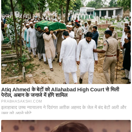
ट
ने
स
मं
त्रा
रि
ले
श
न
शि
प
रा
ज
नी
ति
वि
श्ले