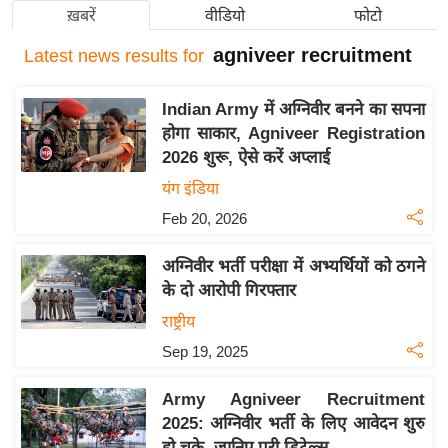
ख़बरें
वीडियो
फोटो
य
बि
agniveer recruitment
Latest
news results for
ज़
ने
Indian Army में अग्निवीर बनने का सपना
स
होगा साकार, Agniveer Registration
2026 शुरू, ऐसे करें अप्लाई
उ
द्यो
यंग इंडिया
ग
Feb 20, 2026
ज
ग
अग्निवीर भर्ती परीक्षा में अभ्यर्थियों को ठगने
के दो आरोपी गिरफ्तार
त
राष्ट्रीय
वि
शे
Sep 19, 2025
ष
Army Agniveer Recruitment
ज्ञ
2025: अग्निवीर भर्ती के लिए आवेदन शुरु
रा
हो चुके, जानिए पूरी डिटेल्स