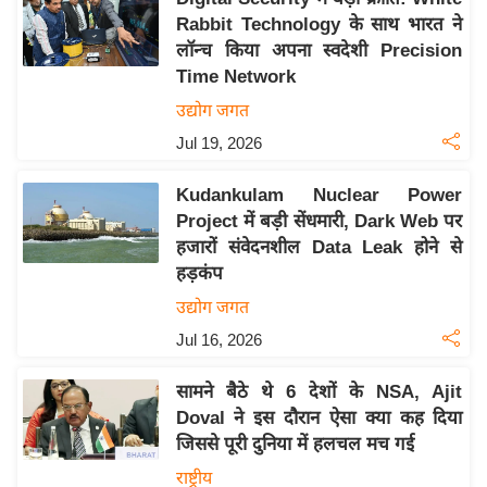
Rabbit Technology के साथ भारत ने
इ
लॉन्च किया अपना स्वदेशी Precision
म
Time Network
ई
उद्योग जगत
-
Jul 19, 2026
पे
प
Kudankulam Nuclear Power
र
Project में बड़ी सेंधमारी, Dark Web पर
मि
हजारों संवेदनशील Data Leak होने से
सा
हड़कंप
ल
उद्योग जगत
Jul 16, 2026
बे
मि
सामने बैठे थे 6 देशों के NSA, Ajit
सा
Doval ने इस दौरान ऐसा क्या कह दिया
ल
जिससे पूरी दुनिया में हलचल मच गई
श
राष्ट्रीय