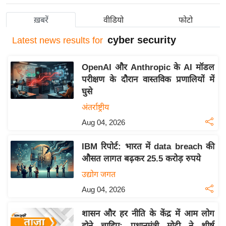
य
ख़बरें
वीडियो
फोटो
बि
cyber security
ज़
Latest
news results for
ने
स
OpenAI और Anthropic के AI मॉडल
परीक्षण के दौरान वास्तविक प्रणालियों में
उ
घुसे
द्यो
अंतर्राष्ट्रीय
ग
ज
Aug 04, 2026
ग
IBM रिपोर्ट: भारत में data breach की
त
औसत लागत बढ़कर 25.5 करोड़ रुपये
वि
उद्योग जगत
शे
ष
Aug 04, 2026
ज्ञ
शासन और हर नीति के केंद्र में आम लोग
रा
होने चाहिए: प्रधानमंत्री मोदी ने शीर्ष