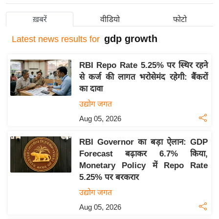
य
ख़बरें
वीडियो
फोटो
बि
gdp growth
ज़
Latest
news results for
ने
स
RBI Repo Rate 5.25% पर स्थिर रहने
से कर्ज की लागत भरोसेमंद रहेगी: बैंकरों
उ
का दावा
द्यो
उद्योग जगत
ग
ज
Aug 05, 2026
ग
RBI Governor का बड़ा ऐलान: GDP
त
Forecast बढ़ाकर 6.7% किया,
वि
Monetary Policy में Repo Rate
शे
5.25% पर बरकरार
ष
उद्योग जगत
ज्ञ
Aug 05, 2026
रा