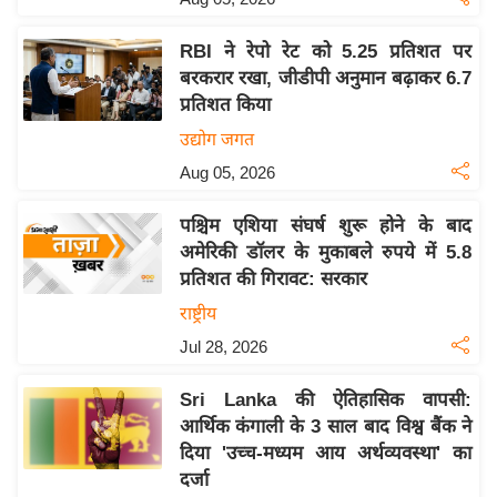
इ
RBI ने रेपो रेट को 5.25 प्रतिशत पर
म
बरकरार रखा, जीडीपी अनुमान बढ़ाकर 6.7
ई
प्रतिशत किया
-
उद्योग जगत
पे
Aug 05, 2026
प
र
पश्चिम एशिया संघर्ष शुरू होने के बाद
मि
अमेरिकी डॉलर के मुकाबले रुपये में 5.8
सा
प्रतिशत की गिरावट: सरकार
ल
राष्ट्रीय
Jul 28, 2026
बे
मि
Sri Lanka की ऐतिहासिक वापसी:
सा
आर्थिक कंगाली के 3 साल बाद विश्व बैंक ने
ल
दिया 'उच्च-मध्यम आय अर्थव्यवस्था' का
श
दर्जा