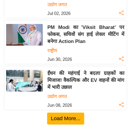
ख्सि
उद्योग जगत
य
Jul 02, 2026
त
यं
PM Modi का 'Viksit Bharat' पर
ग
फोकस, सचिवों संग हाई लेवल मीटिंग में
बनेगा Action Plan
इं
डि
राष्ट्रीय
या
Jun 30, 2026
सा
ईंधन की महंगाई ने बदला ग्राहकों का
हि
मिजाज! वैकल्पिक और EV वाहनों की मांग
त्य
में भारी उछाल
ज
ग
उद्योग जगत
त
Jun 08, 2026
ऑ
Load More...
टो
व