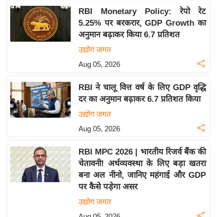
य
RBI Monetary Policy: रेपो रेट
ब
5.25% पर बरकरार, GDP Growth का
ज
अनुमान बढ़ाकर किया 6.7 प्रतिशत
ट
उद्योग जगत
खे
Aug 05, 2026
ल
क्रि
RBI ने चालू वित्त वर्ष के लिए GDP वृद्धि
के
दर का अनुमान बढ़ाकर 6.7 प्रतिशत किया
ट
उद्योग जगत
I
Aug 05, 2026
P
L
RBI MPC 2026 | भारतीय रिजर्व बैंक की
2
चेतावनी! अर्थव्यवस्था के लिए बड़ा खतरा
बना अल नीनो, जानिए महंगाई और GDP
0
पर कैसे पड़ेगा असर
2
6
उद्योग जगत
क्रा
Aug 05, 2026