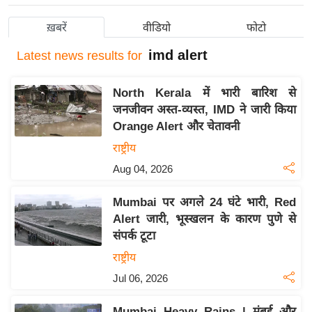
य
ख़बरें
वीडियो
फोटो
बि
imd alert
ज़
Latest
news results for
ने
स
North Kerala में भारी बारिश से
जनजीवन अस्त-व्यस्त, IMD ने जारी किया
उ
Orange Alert और चेतावनी
द्यो
राष्ट्रीय
ग
ज
Aug 04, 2026
ग
Mumbai पर अगले 24 घंटे भारी, Red
त
Alert जारी, भूस्खलन के कारण पुणे से
वि
संपर्क टूटा
शे
राष्ट्रीय
ष
Jul 06, 2026
ज्ञ
रा
Mumbai Heavy Rains | मुंबई और