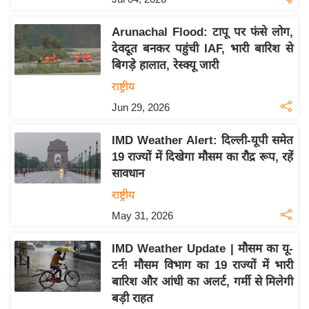
इ
Arunachal Flood: टापू पर फंसे लोग,
म
देवदूत बनकर पहुंची IAF, भारी बारिश से
ई
बिगड़े हालात, रेस्क्यू जारी
-
राष्ट्रीय
पे
Jun 29, 2026
प
र
IMD Weather Alert: दिल्ली-यूपी समेत
मि
19 राज्यों में दिखेगा मौसम का रौद्र रूप, रहें
सा
सावधान
ल
राष्ट्रीय
May 31, 2026
बे
मि
IMD Weather Update | मौसम का यू-
सा
टर्न! मौसम विभाग का 19 राज्यों में भारी
ल
बारिश और आंधी का अलर्ट, गर्मी से मिलेगी
श
बड़ी राहत