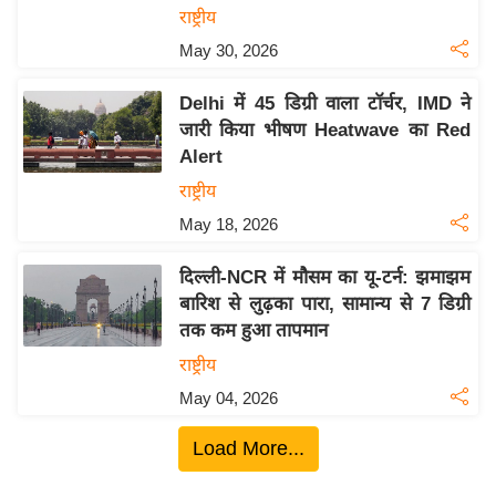
ख्सि
राष्ट्रीय
य
May 30, 2026
त
यं
Delhi में 45 डिग्री वाला टॉर्चर, IMD ने
ग
जारी किया भीषण Heatwave का Red
Alert
इं
डि
राष्ट्रीय
या
May 18, 2026
सा
दिल्ली-NCR में मौसम का यू-टर्न: झमाझम
हि
बारिश से लुढ़का पारा, सामान्य से 7 डिग्री
त्य
तक कम हुआ तापमान
ज
ग
राष्ट्रीय
त
May 04, 2026
ऑ
Load More...
टो
व