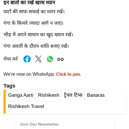
ट
इन बातों का रखें खास ध्यान
ने
घाटों की साफ-सफाई का ध्यान रखें।
स
मं
गंगा के किनारे ज्यादा आगे न जाएं।
त्रा
भीड़ में अपने सामान का खुद ख्यान रखें।
रि
गंगा आरती के दौरान शांति बनाए रखें।
ले
श
शेयर करें
न
शि
We're now on WhatsApp.
Click to join.
प
रा
Tags
ज
Ganga Aarti
Rishikesh
ट्रैवल टिप्स
Banaras
नी
Rishikesh Travel
ति
वि
श्ले