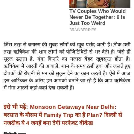
इ
म
ई
-
पे
जिस तरह से बनारस की सुबह लोगों को खूब पसंद आती है। ठीक उसी
प
तरह ऋषिकेश की शाम लोगों को पॉजिटिविटी से भर देती है। जैसे ही
र
सूरज ढलता है, गंगा किनारे का नजारा बेहद खूबसूरत होता है।
मि
ऋषिकेश में आरती की आवाजें, शाम के समय ठंडी हवा और जलते हुए
सा
दीपकों की रोशनी से मन को सुकून देने का काम करती है। ऐसे में आज
ल
इस आर्टिकल के जरिए हम आपको बताने जा रहे हैं कि आप ऋषिकेश
में गंगा आरती कहां-कहां देख सकती हैं।
बे
मि
इसे भी पढ़ें:
Monsoon Getaways Near Delhi:
सा
बरसात के मौसम में Family Trip का है Plan? दिल्ली से
ल
नजदीक ये 4 जगहें बना देंगी परफेक्ट वीकेंड!
श