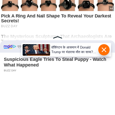
n
d
r
o
i
d
A
प्रमोटेड कंटेंट
p
p
Suspicious Eagle Tries To Steal Puppy - Watch
What Happened
BUZZ DAY
JD Vance’s Ohio Home Is Nothing Like You'd
Ever Imagine!
BUZZ DAY