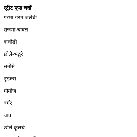
/
स्ट्रीट फूड चखें
फै
गरमा-गरम जलेबी
श
न
राजमा-चावल
घ
कचौड़ी
रे
छोले-भठूरे
लू
नु
समोसे
स्खे
नूडल्स
प
र्य
मोमोज
ट
बर्गर
न
स्थ
चाप
ल
छोले कुलचे
फि