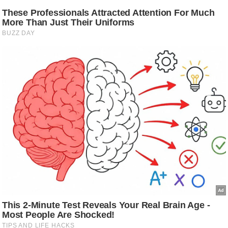
ति
ष
प्र
भु
म
हि
मा
/
ध
र्म
स्थ
ल
व्र
त
त्यो
हा
र