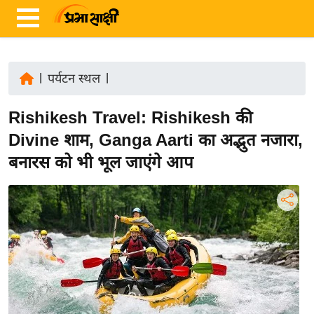
|
पर्यटन स्थल
|
ता
Rishikesh Travel: Rishikesh की
ज़ा
ख
Divine शाम, Ganga Aarti का अद्भुत नजारा,
ब
बनारस को भी भूल जाएंगे आप
र
रा
ष्ट्री
य
अं
त
र्रा
ष्ट्री