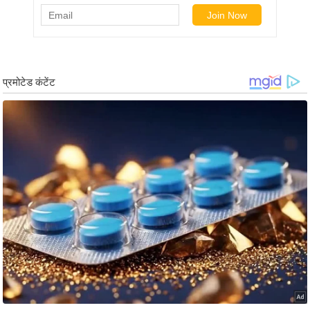
ष
ण
स
म
सा
म
यि
क
मा
तृ
भू
मि
स्तं
भ
ए
म
.