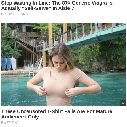
आ
र
.
आ
ई
.
चा
य
प
र
स
मी
क्षा
ध
र्म
ज्यो