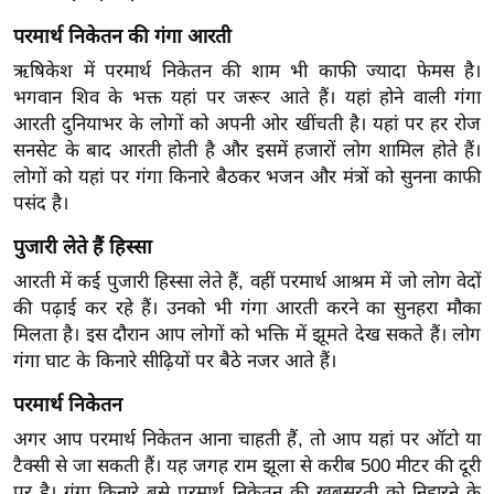
र्ल्ड
परमार्थ निकेतन की गंगा आरती
न्यू
ऋषिकेश में परमार्थ निकेतन की शाम भी काफी ज्यादा फेमस है।
ज
भगवान शिव के भक्त यहां पर जरूर आते हैं। यहां होने वाली गंगा
ब्री
आरती दुनियाभर के लोगों को अपनी ओर खींचती है। यहां पर हर रोज
फ
सनसेट के बाद आरती होती है और इसमें हजारों लोग शामिल होते हैं।
म
लोगों को यहां पर गंगा किनारे बैठकर भजन और मंत्रों को सुनना काफी
नो
पसंद है।
रं
पुजारी लेते हैं ह‍िस्‍सा
ज
आरती में कई पुजारी हिस्सा लेते हैं, वहीं परमार्थ आश्रम में जो लोग वेदों
न
की पढ़ाई कर रहे हैं। उनको भी गंगा आरती करने का सुनहरा मौका
ज
मिलता है। इस दौरान आप लोगों को भक्ति में झूमते देख सकते हैं। लोग
ग
गंगा घाट के किनारे सीढ़ियों पर बैठे नजर आते हैं।
त
परमार्थ निकेतन
बॉ
ली
अगर आप परमार्थ निकेतन आना चाहती हैं, तो आप यहां पर ऑटो या
वु
टैक्सी से जा सकती हैं। यह जगह राम झूला से करीब 500 मीटर की दूरी
पर है। गंगा किनारे बसे परमार्थ निकेतन की खूबसूरती को निहारने के