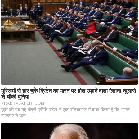
ति
ष
प्र
भु
म
हि
मा
/
ध
र्म
स्थ
ल
व्र
त
त्यो
हा
र