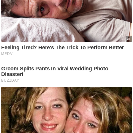
g
N
e
w
s
ला
इ
फ
स्टा
इ
ल
टे
क्नॉ
लॉ
जी
ब्यू
टी