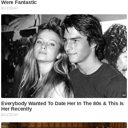
आ
र
.
आ
ई
.
चा
य
प
र
स
मी
क्षा
ध
र्म
ज्यो