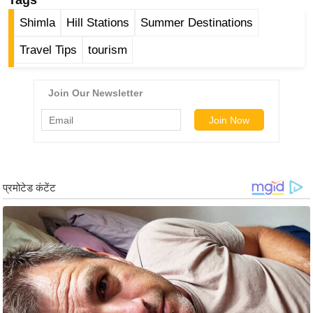
ड
हॉ
Shimla
Hill Stations
Summer Destinations
ली
Travel Tips
tourism
वु
ड
फि
ल्म
स
मी
क्षा
B
r
e
a
k
i
n