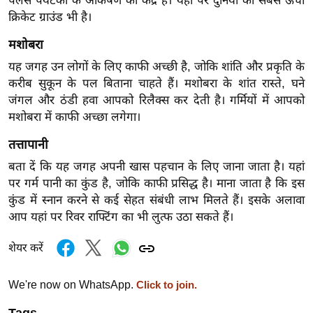
पैलेस पर्यटकों के आकर्षण का केंद्र है। यहां पर दुनिया का सबसे ऊंचा
र्ल्ड
क्रिकेट ग्राउंड भी है।
न्यू
मशोबरा
ज
यह जगह उन लोगों के लिए काफी अच्छी है, जोकि शांति और प्रकृति के
ब्री
करीब सुकून के पल बिताना चाहते हैं। मशोबरा के शांत रास्ते, घने
फ
जंगल और ठंडी हवा आपको रिलैक्स कर देती है। गर्मियों में आपको
म
मशोबरा में काफी अच्छा लगेगा।
नो
तत्तापानी
रं
ज
बता दें कि यह जगह अपनी खास पहचान के लिए जाना जाता है। यहां
न
पर गर्म पानी का कुंड है, जोकि काफी प्रसिद्ध है। माना जाता है कि इस
ज
कुंड में स्नान करने से कई सेहत संबंधी लाभ मिलते हैं। इसके अलावा
आप यहां पर रिवर राफ्टिंग का भी लुत्फ उठा सकते हैं।
ग
त
शेयर करें
बॉ
ली
We're now on WhatsApp.
Click to join.
वु
Tags