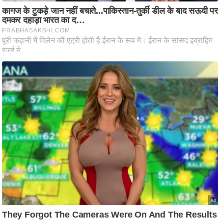
ष
ण
स
म
सा
म
यि
क
मा
तृ
भू
मि
स्तं
भ
ए
म
.