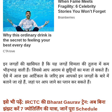
इ
म
ई
-
पे
प
र
मि
सा
इन जगहों की खासियत है कि यह जगहें शिमला की तुलना में कम
ल
भीड़भाड़ वाली हैं। जिससे आप आराम से छुट्टियों का मजा ले सकते हैं।
ऐसे में आज इस आर्टिकल के जरिए हम आपको इन जगहों के बारे में
बे
बताने जा रहे हैं, जहां पर आप जाने का प्लान कर सकते हैं।
मि
सा
ल
इसे भी पढ़ें:
IRCTC की Bharat Gaurav ट्रेन: अब बिना
श
झंझट करें 7 ज्योतिर्लिंग की यात्रा, जानें पूरा Schedule