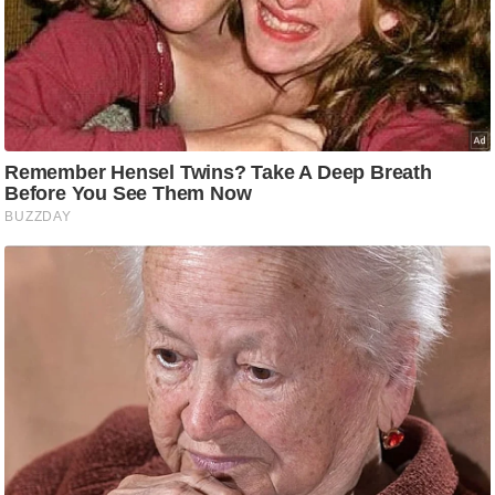
/
फै
श
न
घ
रे
लू
नु
स्खे
प
र्य
ट
न
स्थ
ल
फि