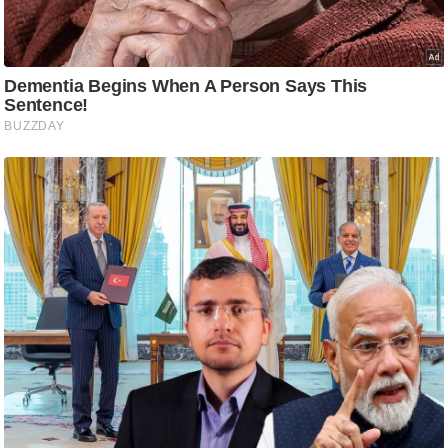
ट
ने
स
मं
त्रा
रि
ले
श
न
शि
प
रा
ज
नी
ति
वि
श्ले