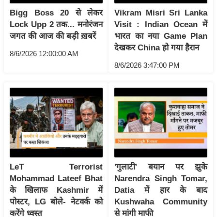
आ
Bigg Boss 20 से लेकर
Vikram Misri Sri Lanka
र
Lock Upp 2 तक... मनोरंजन
Visit : Indian Ocean में
जगत की आज की बड़ी ख़बरें
भारत का नया Game Plan
.
देखकर China हो गया हैरान
आ
8/6/2026 12:00:00 AM
ई
8/6/2026 3:47:00 PM
.
चा
य
प
र
स
मी
क्षा
LeT Terrorist
'गुलाटी' बयान पर झुके
Mohammad Lateef Bhat
Narendra Singh Tomar,
ध
के खिलाफ Kashmir में
Datia में हार के बाद
र्म
पोस्टर, LG बोले- नेटवर्क को
Kushwaha Community
ज्यो
करेंगे ध्वस्त
से मांगी माफी