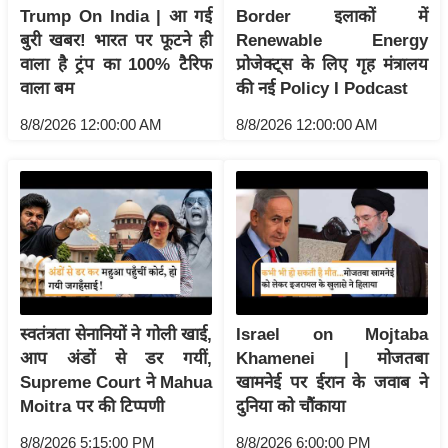
Trump On India | आ गई
Border इलाकों में
इ
बुरी खबर! भारत पर फूटने ही
Renewable Energy
म
वाला है ट्रंप का 100% टैरिफ
प्रोजेक्ट्स के लिए गृह मंत्रालय
ई
वाला बम
की नई Policy I Podcast
-
8/8/2026 12:00:00 AM
8/8/2026 12:00:00 AM
पे
प
र
मि
सा
ल
बे
स्वतंत्रता सेनानियों ने गोली खाई,
Israel on Mojtaba
मि
आप अंडों से डर गयीं,
Khamenei | मोजतबा
सा
Supreme Court ने Mahua
खामनेई पर ईरान के जवाब ने
ल
Moitra पर की टिप्पणी
दुनिया को चौंकाया
श
8/8/2026 5:15:00 PM
8/8/2026 6:00:00 PM