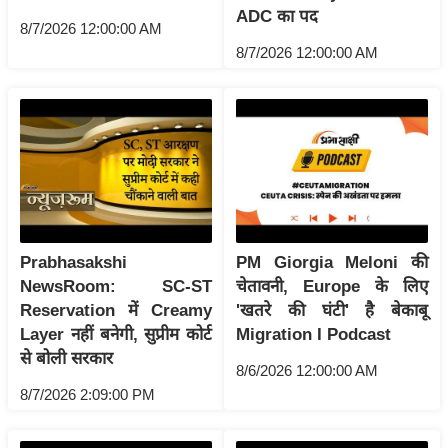
ट
ADC का पद
ने
8/7/2026 12:00:00 AM
स
8/7/2026 12:00:00 AM
मं
त्रा
रि
ले
श
न
शि
Prabhasakshi
PM Giorgia Meloni की
प
NewsRoom: SC-ST
चेतावनी, Europe के लिए
रा
Reservation में Creamy
'खतरे की घंटी' है बेकाबू
ज
Layer नहीं बनेगी, सुप्रीम कोर्ट
Migration I Podcast
नी
से बोली सरकार
8/6/2026 12:00:00 AM
ति
8/7/2026 2:09:00 PM
वि
श्ले