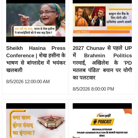
रा
शि
फ
ल
वि
शे
Sheikh Hasina Press
2027 Chunav से पहले UP
ष
Conference | शेख हसीना के
में Brahmin Politics
वि
भाषण से बांग्लादेश में भयंकर
गरमाई, अखिलेश के 'PD
खलबली
मतलब पंडित' बयान पर योगी
श्ले
का पलटवार
ष
8/5/2026 12:00:00 AM
ण
8/5/2026 8:00:00 PM
ट्रें
डिं
ग
Q
u