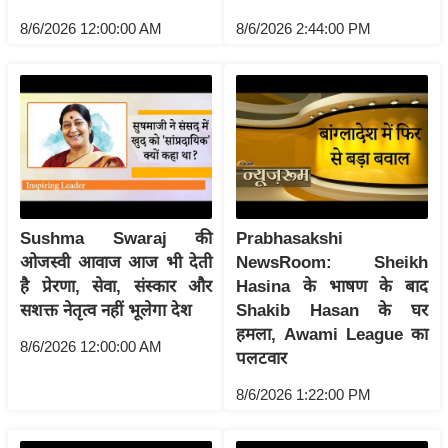
ति
8/6/2026 12:00:00 AM
8/6/2026 2:44:00 PM
ष
प्र
भु
म
हि
मा
/
ध
Sushma Swaraj की
Prabhasakshi
र्म
ओजस्वी आवाज आज भी देती
NewsRoom: Sheikh
स्थ
है प्रेरणा, सेवा, संस्कार और
Hasina के भाषण के बाद
ल
सशक्त नेतृत्व नहीं भूलेगा देश
Shakib Hasan के घर
व्र
हमला, Awami League का
8/6/2026 12:00:00 AM
त
पलटवार
त्यो
8/6/2026 1:22:00 PM
हा
र