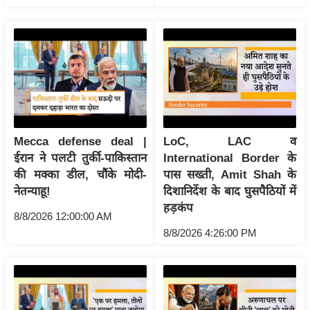
ख्सि
य
त
यं
ग
इं
डि
या
Mecca defense deal |
LoC, LAC व
सा
ईरान ने पलटी तुर्की-पाकिस्तान
International Border के
हि
की मक्का डील, चौंके मोदी-
पास सख्ती, Amit Shah के
नेतन्याहू!
दिशानिर्देश के बाद घुसपैठियों में
त्य
हड़कंप
ज
8/8/2026 12:00:00 AM
ग
8/8/2026 4:26:00 PM
त
ऑ
टो
व