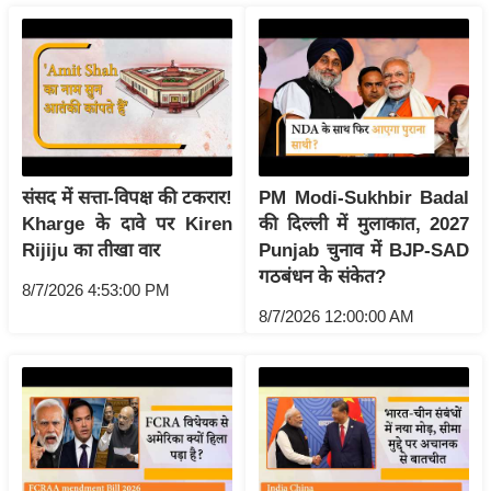
g
N
e
w
s
ला
इ
संसद में सत्ता-विपक्ष की टकरार!
PM Modi-Sukhbir Badal
फ
Kharge के दावे पर Kiren
की दिल्ली में मुलाकात, 2027
स्टा
Rijiju का तीखा वार
Punjab चुनाव में BJP-SAD
इ
गठबंधन के संकेत?
8/7/2026 4:53:00 PM
ल
8/7/2026 12:00:00 AM
टे
क्नॉ
लॉ
जी
ब्यू
टी