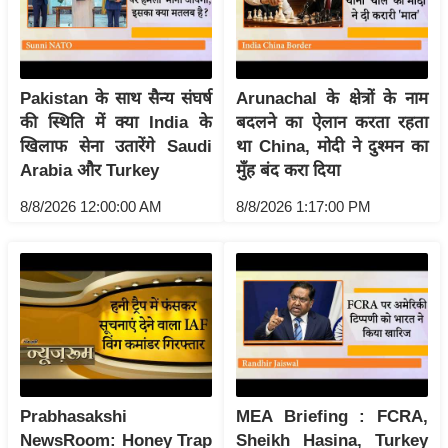
र्ल्ड
न्यू
ज
Pakistan के साथ सैन्य संघर्ष
Arunachal के क्षेत्रों के नाम
ब्री
की स्थिति में क्या India के
बदलने का ऐलान करता रहता
फ
खिलाफ सेना उतारेंगे Saudi
था China, मोदी ने दुश्मन का
म
Arabia और Turkey
मुँह बंद करा दिया
नो
8/8/2026 12:00:00 AM
8/8/2026 1:17:00 PM
रं
ज
न
ज
ग
त
बॉ
ली
Prabhasakshi
MEA Briefing : FCRA,
वु
NewsRoom: Honey Trap
Sheikh Hasina, Turkey