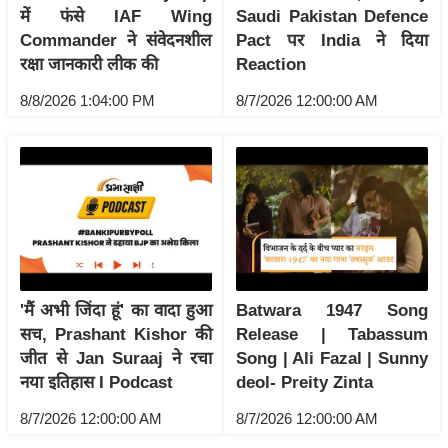
ड
में फंसे IAF Wing
Saudi Pakistan Defence
हॉ
Commander ने संवेदनशील
Pact पर India ने दिया
ली
रक्षा जानकारी लीक की
Reaction
वु
8/8/2026 1:04:00 PM
8/7/2026 12:00:00 AM
ड
फि
ल्म
स
मी
क्षा
B
r
'मैं अभी जिंदा हूं' का वादा हुआ
Batwara 1947 Song
e
सच, Prashant Kishor की
Release | Tabassum
a
जीत से Jan Suraaj ने रचा
Song | Ali Fazal | Sunny
k
नया इतिहास I Podcast
deol- Preity Zinta
i
8/7/2026 12:00:00 AM
8/7/2026 12:00:00 AM
n