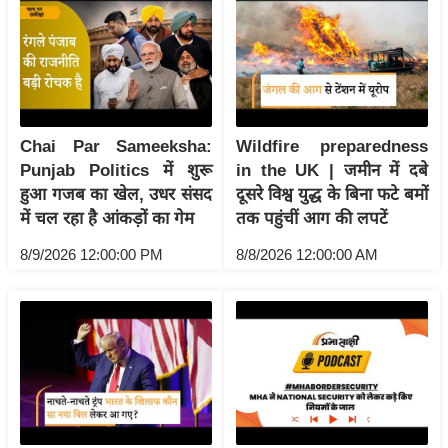
य
ब
ज
ट
खे
ल
Chai Par Sameeksha:
Wildfire preparedness
Punjab Politics में शुरू
in the UK | जमीन में दबे
क्रि
हुआ गजब का खेल, उधर संसद
दूसरे विश्व युद्ध के बिना फटे बमों
के
में चल रहा है आंकड़ों का गेम
तक पहुंचीं आग की लपटें
ट
8/9/2026 12:00:00 PM
8/8/2026 12:00:00 AM
I
P
L
2
0
2
6
क्रा