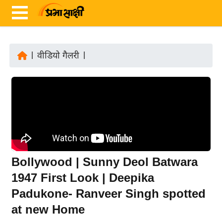
|
वीडियो गैलरी
|
ता
ज़ा
ख
ब
र
रा
ष्ट्री
Bollywood | Sunny Deol Batwara
य
1947 First Look | Deepika
अं
Padukone- Ranveer Singh spotted
त
र्रा
at new Home
ष्ट्री