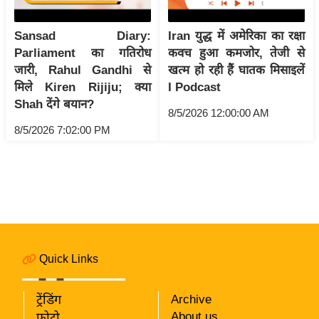
i
c
Sansad Diary:
Iran युद्ध में अमेरिका का रक्षा
k
Parliament का गतिरोध
कवच हुआ कमजोर, तेजी से
L
जारी, Rahul Gandhi से
खत्म हो रही हैं घातक मिसाइलें
i
मिले Kiren Rijiju; क्या
I Podcast
n
Shah देंगे बयान?
8/5/2026 12:00:00 AM
k
8/5/2026 7:02:00 PM
s
वि
धा
न
स
भा
चु
Quick Links
ना
व
ट्रेंडिंग
Archive
फो
About us
फोटो