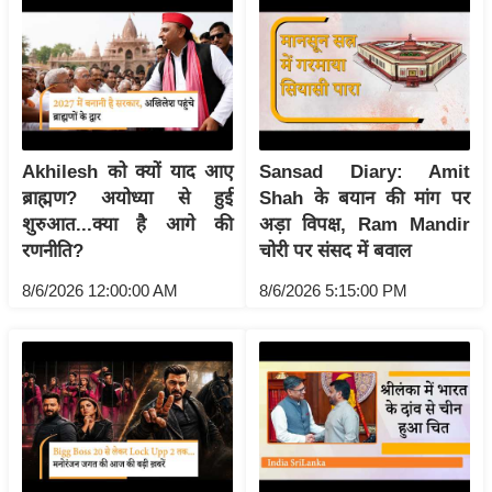
ष
ण
स
म
सा
म
Akhilesh को क्यों याद आए
Sansad Diary: Amit
यि
ब्राह्मण? अयोध्या से हुई
Shah के बयान की मांग पर
क
शुरुआत...क्या है आगे की
अड़ा विपक्ष, Ram Mandir
मा
रणनीति?
चोरी पर संसद में बवाल
तृ
8/6/2026 12:00:00 AM
8/6/2026 5:15:00 PM
भू
मि
स्तं
भ
ए
म
.