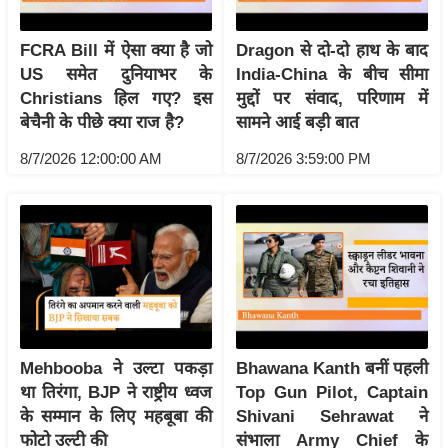
/
फै
FCRA Bill में ऐसा क्या है जो
Dragon से दो-दो हाथ के बाद
श
US समेत दुनियाभर के
India-China के बीच सीमा
न
Christians हिल गए? इस
मुद्दों पर संवाद, परिणाम में
बेचैनी के पीछे क्या राज है?
सामने आई बड़ी बात
घ
रे
8/7/2026 12:00:00 AM
8/7/2026 3:59:00 PM
लू
नु
स्खे
प
र्य
ट
न
स्थ
Mehbooba ने उल्टा पकड़ा
Bhawana Kanth बनीं पहली
ल
था तिरंगा, BJP ने राष्ट्रीय ध्वज
Top Gun Pilot, Captain
के सम्मान के लिए महबूबा की
Shivani Sehrawat ने
फि
फोटो उल्टी की
संभाला Army Chief के