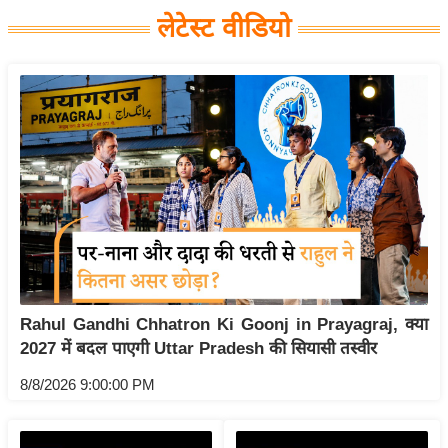
य
लेटेस्ट वीडियो
बि
ज़
ने
स
उ
द्यो
ग
ज
ग
त
वि
Rahul Gandhi Chhatron Ki Goonj in Prayagraj, क्या
2027 में बदल पाएगी Uttar Pradesh की सियासी तस्वीर
शे
ष
8/8/2026 9:00:00 PM
ज्ञ
रा