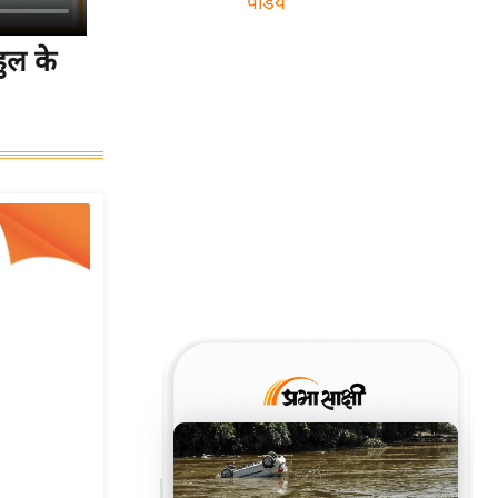
पांडेय
ुल के