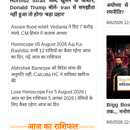
Hormuz Strait जल्द खुलने के आसार,
अयोध्या से
Donald Trump बोले- Iran से समझौता
स्तंभ
रणनीति?
नहीं हुआ तो होगा 'बड़ा प्रहार'
एम.
8/6/2026 12
आर.
Assam flood relief: Vedanta ने दिए 7 करोड़
आई.
रुपये, CM हिमंत ने जताया आभार
चाय पर
Horoscope 05 August 2026 Aaj Ka
समीक्षा
Rashifal: सभी 12 राशियों का कैसा रहेगा आज
धर्म
का दिन, पढ़ें आज का राशिफल
ज्योतिष
Abhishek Banerjee को विदेश यात्रा की
अनुमति नहीं, Calcutta HC ने याचिका खारिज
प्रभु
की
महिमा/
धर्मस्थल
Love Horoscope For 5 August 2026 |
आज का प्रेम राशिफल 5 अगस्त 2026 | प्रेमियों के
व्रत
Bigg Bos
लिए कैसा रहेगा आज का दिन
त्योहार
तक... मनोर
राशिफल
8/6/2026 12
विशेष
आज का राशिफल