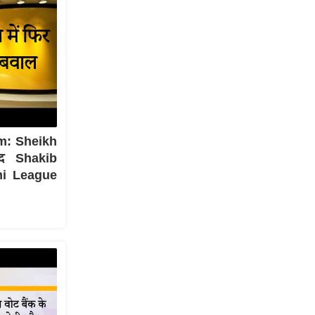
m: Sheikh
द Shakib
mi League