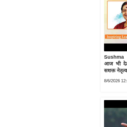
ऑडियो
इंफ़ोग्राफ़िक
राज्यों से
शहरों से
वेब स्टोरी
कार्टून
Sushma 
Short
आज भी देती
Videos
सशक्त नेतृत्
iOS App
8/6/2026 12
About us
Contact Editor
Advertise
Privacy Policy
Grievance
Redressal