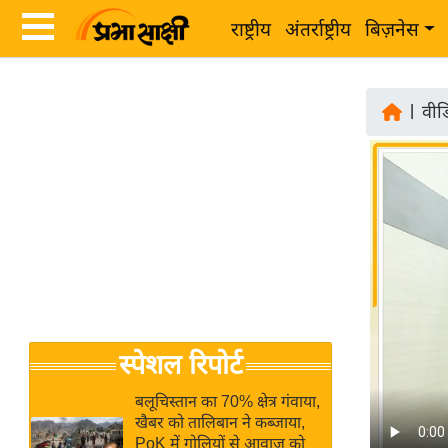
राष्ट्रीय
अंतर्राष्ट्रीय
बिज़नेस
Latest
ता
News
|
वीड
ज़ा
in
ख
Hindi
ब
र
Hindi
राष्ट्रीय
News
अंतर्राष्ट्रीय
Live
बिज़नेस
उद्योग
Breaking
स्पेशल रिपोर्ट
जगत
News in
विशेषज्ञ
Hindi
बलूचिस्तान का 70% क्षेत्र गंवाया,
राय
खैबर को तालिबान ने कब्जाया,
PoK में गोलियों से आवाज को