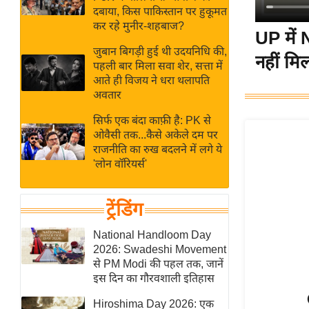
बजट
Hindi
दबाया, किस पाकिस्तान पर हुकूमत
खेल
News
कर रहे मुनीर-शहबाज?
UP में 
क्रिकेट
जुबान बिगड़ी हुई थी उदयनिधि की,
नहीं मि
Hindi
IPL
पहली बार मिला सवा शेर, सत्ता में
आते ही विजय ने धरा थलापति
Videos
2026
अवतार
क्राइम
सिर्फ एक बंदा काफ़ी है: PK से
ई-पेपर
ओवैसी तक...कैसे अकेले दम पर
मिसाल बेमिसाल
राजनीति का रुख बदलने में लगे ये
'लोन वॉरियर्स'
शख्सियत
यंग इंडिया
ट्रेंडिंग
साहित्य जगत
ऑटो वर्ल्ड
National Handloom Day
2026: Swadeshi Movement
न्यूज ब्रीफ
से PM Modi की पहल तक, जानें
मनोरंजन जगत
इस दिन का गौरवशाली इतिहास
बॉलीवुड
Hiroshima Day 2026: एक