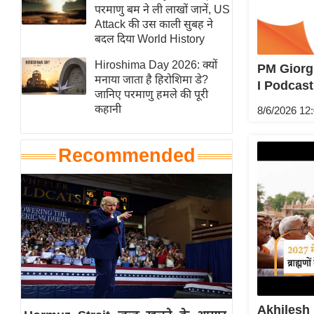
हॉलीवुड
परमाणु बम ने ली लाखों जानें, US
Attack की उस काली सुबह ने
फिल्म समीक्षा
बदल दिया World History
Breaking
Hiroshima Day 2026: क्यों
PM Giorgia
News
मनाया जाता है हिरोशिमा डे?
I Podcast
लाइफस्टाइल
जानिए परमाणु हमले की पूरी
कहानी
8/6/2026 12
टेक्नॉलॉजी
ब्यूटी/फैशन
Recommended
घरेलू नुस्खे
पर्यटन स्थल
फिटनेस मंत्रा
रिलेशनशिप
राजनीति
विश्लेषण
समसामयिक
Akhilesh 
मातृभूमि