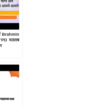
ें Brahmin
े 'PD मतलब
र