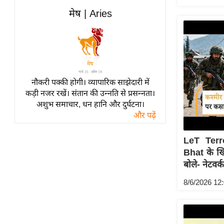
विश्लेषण
मेष | Aries
ट्रेंडिंग
Q
u
i
c
नौकरी पक्की होगी। व्यापारिक साझेदारी में
कड़ी नजर रखें। संतान की उन्नति से प्रसन्नता।
k
अशुभ समाचार, धन हानि और दुर्घटना।
L
और पढ़ें
i
n
LeT Terr
k
Bhat के ख
s
बोले- नेटवर्क
विधानसभा
8/6/2026 12
चुनाव
फोटो
वीडियो