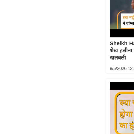
Code Of Ethics
RSS
Our Team
Expert Panel
Sheikh H
Loksabhachunav
शेख हसीना क
Android App
खलबली
8/5/2026 12