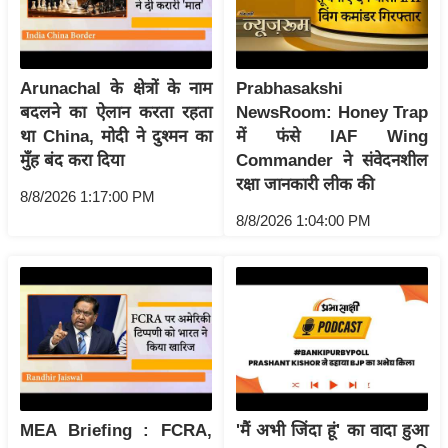
र्ल्ड
न्यू
ज
Arunachal के क्षेत्रों के नाम
Prabhasakshi
ब्री
बदलने का ऐलान करता रहता
NewsRoom: Honey Trap
फ
था China, मोदी ने दुश्मन का
में फंसे IAF Wing
म
मुँह बंद करा दिया
Commander ने संवेदनशील
नो
रक्षा जानकारी लीक की
8/8/2026 1:17:00 PM
रं
8/8/2026 1:04:00 PM
ज
न
ज
ग
त
बॉ
ली
वु
MEA Briefing : FCRA,
'मैं अभी जिंदा हूं' का वादा हुआ