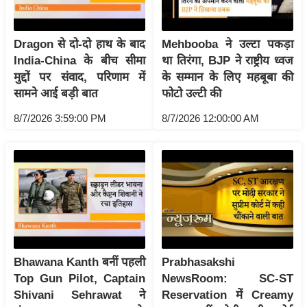
/
फै
Dragon से दो-दो हाथ के बाद
Mehbooba ने उल्टा पकड़ा
श
India-China के बीच सीमा
था तिरंगा, BJP ने राष्ट्रीय ध्वज
न
मुद्दों पर संवाद, परिणाम में
के सम्मान के लिए महबूबा की
घ
सामने आई बड़ी बात
फोटो उल्टी की
रे
8/7/2026 3:59:00 PM
8/7/2026 12:00:00 AM
लू
नु
स्खे
प
र्य
ट
न
स्थ
Bhawana Kanth बनीं पहली
Prabhasakshi
ल
Top Gun Pilot, Captain
NewsRoom: SC-ST
फि
Shivani Sehrawat ने
Reservation में Creamy