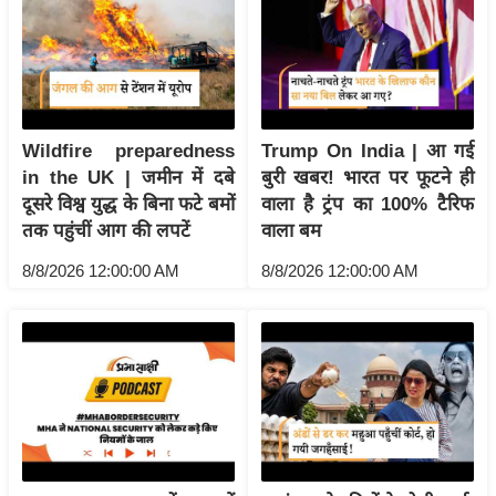
य
ब
ज
ट
खे
Wildfire preparedness
Trump On India | आ गई
ल
in the UK | जमीन में दबे
बुरी खबर! भारत पर फूटने ही
क्रि
दूसरे विश्व युद्ध के बिना फटे बमों
वाला है ट्रंप का 100% टैरिफ
के
तक पहुंचीं आग की लपटें
वाला बम
ट
8/8/2026 12:00:00 AM
8/8/2026 12:00:00 AM
I
P
L
2
0
2
6
क्रा