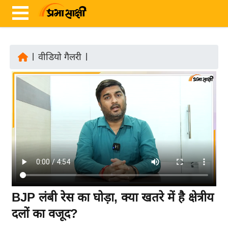
|
वीडियो गैलरी
|
ता
ज़ा
ख
ब
र
रा
ष्ट्री
य
अं
BJP लंबी रेस का घोड़ा, क्या खतरे में है क्षेत्रीय
त
दलों का वजूद?
र्रा
ष्ट्री