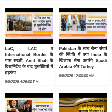
ख्सि
य
त
यं
ग
इं
डि
LoC, LAC व
Pakistan के साथ सैन्य संघर्ष
या
International Border के
की स्थिति में क्या India के
सा
पास सख्ती, Amit Shah के
खिलाफ सेना उतारेंगे Saudi
हि
दिशानिर्देश के बाद घुसपैठियों में
Arabia और Turkey
त्य
हड़कंप
8/8/2026 12:00:00 AM
ज
8/8/2026 4:26:00 PM
ग
त
ऑ
टो
व