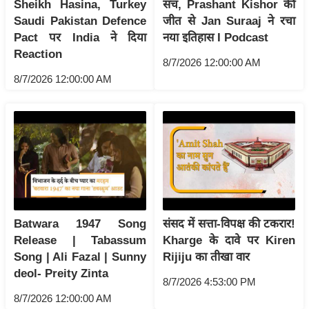
ड
Sheikh Hasina, Turkey
सच, Prashant Kishor की
Saudi Pakistan Defence
जीत से Jan Suraaj ने रचा
हॉ
Pact पर India ने दिया
नया इतिहास I Podcast
ली
Reaction
वु
8/7/2026 12:00:00 AM
ड
8/7/2026 12:00:00 AM
फि
ल्म
स
मी
क्षा
B
r
Batwara 1947 Song
संसद में सत्ता-विपक्ष की टकरार!
e
Release | Tabassum
Kharge के दावे पर Kiren
a
Song | Ali Fazal | Sunny
Rijiju का तीखा वार
k
deol- Preity Zinta
i
8/7/2026 4:53:00 PM
n
8/7/2026 12:00:00 AM