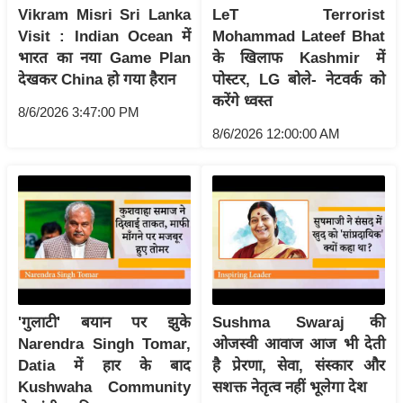
Vikram Misri Sri Lanka
LeT Terrorist
आ
Visit : Indian Ocean में
Mohammad Lateef Bhat
र
भारत का नया Game Plan
के खिलाफ Kashmir में
.
देखकर China हो गया हैरान
पोस्टर, LG बोले- नेटवर्क को
आ
करेंगे ध्वस्त
8/6/2026 3:47:00 PM
ई
8/6/2026 12:00:00 AM
.
चा
य
प
र
स
मी
क्षा
'गुलाटी' बयान पर झुके
Sushma Swaraj की
ध
Narendra Singh Tomar,
ओजस्वी आवाज आज भी देती
र्म
Datia में हार के बाद
है प्रेरणा, सेवा, संस्कार और
ज्यो
Kushwaha Community
सशक्त नेतृत्व नहीं भूलेगा देश