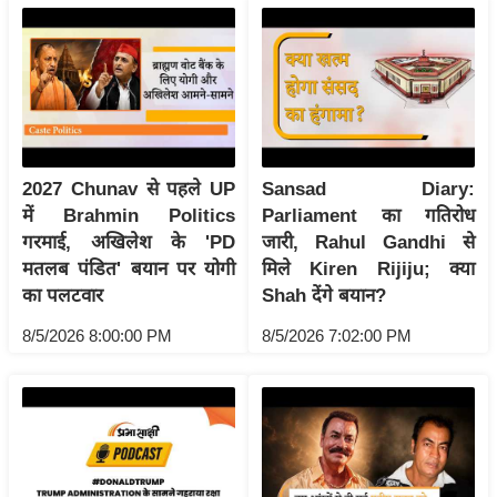
रा
शि
फ
ल
वि
शे
2027 Chunav से पहले UP
Sansad Diary:
ष
में Brahmin Politics
Parliament का गतिरोध
वि
गरमाई, अखिलेश के 'PD
जारी, Rahul Gandhi से
श्ले
मतलब पंडित' बयान पर योगी
मिले Kiren Rijiju; क्या
ष
का पलटवार
Shah देंगे बयान?
ण
8/5/2026 8:00:00 PM
8/5/2026 7:02:00 PM
ट्रें
डिं
ग
Q
u