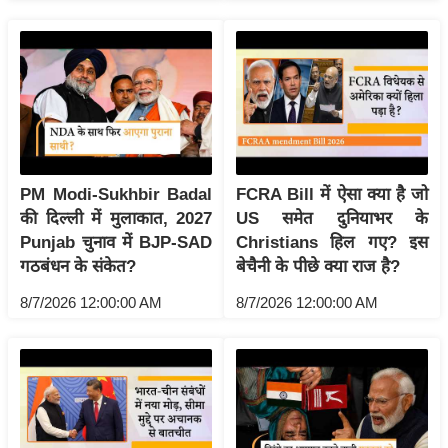
g
N
e
w
s
ला
इ
PM Modi-Sukhbir Badal
FCRA Bill में ऐसा क्या है जो
फ
की दिल्ली में मुलाकात, 2027
US समेत दुनियाभर के
स्टा
Punjab चुनाव में BJP-SAD
Christians हिल गए? इस
इ
गठबंधन के संकेत?
बेचैनी के पीछे क्या राज है?
ल
8/7/2026 12:00:00 AM
8/7/2026 12:00:00 AM
टे
क्नॉ
लॉ
जी
ब्यू
टी