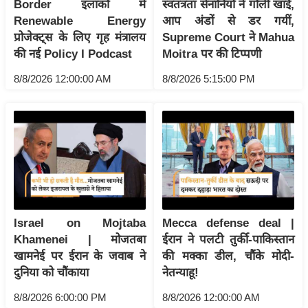
Border इलाकों में
स्वतंत्रता सेनानियों ने गोली खाई,
इ
Renewable Energy
आप अंडों से डर गयीं,
म
प्रोजेक्ट्स के लिए गृह मंत्रालय
Supreme Court ने Mahua
की नई Policy I Podcast
Moitra पर की टिप्पणी
ई
-
8/8/2026 12:00:00 AM
8/8/2026 5:15:00 PM
पे
प
र
मि
सा
ल
बे
Israel on Mojtaba
Mecca defense deal |
मि
Khamenei | मोजतबा
ईरान ने पलटी तुर्की-पाकिस्तान
खामनेई पर ईरान के जवाब ने
की मक्का डील, चौंके मोदी-
सा
दुनिया को चौंकाया
नेतन्याहू!
ल
श
8/8/2026 6:00:00 PM
8/8/2026 12:00:00 AM