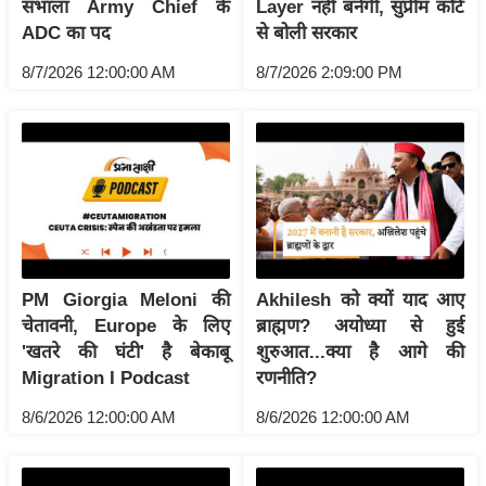
ट
संभाला Army Chief के
Layer नहीं बनेगी, सुप्रीम कोर्ट
ने
ADC का पद
से बोली सरकार
स
8/7/2026 12:00:00 AM
8/7/2026 2:09:00 PM
मं
त्रा
रि
ले
श
न
शि
प
PM Giorgia Meloni की
Akhilesh को क्यों याद आए
रा
चेतावनी, Europe के लिए
ब्राह्मण? अयोध्या से हुई
ज
'खतरे की घंटी' है बेकाबू
शुरुआत...क्या है आगे की
Migration I Podcast
रणनीति?
नी
ति
8/6/2026 12:00:00 AM
8/6/2026 12:00:00 AM
वि
श्ले