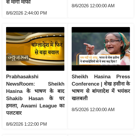
से मांगी माफी
ति
8/6/2026 12:00:00 AM
ष
8/6/2026 2:44:00 PM
प्र
भु
म
हि
मा
/
ध
र्म
Prabhasakshi
Sheikh Hasina Press
स्थ
NewsRoom: Sheikh
Conference | शेख हसीना के
ल
Hasina के भाषण के बाद
भाषण से बांग्लादेश में भयंकर
Shakib Hasan के घर
खलबली
व्र
हमला, Awami League का
त
8/5/2026 12:00:00 AM
पलटवार
त्यो
हा
8/6/2026 1:22:00 PM
र