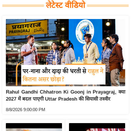
लेटेस्ट वीडियो
य
बि
ज़
ने
स
उ
द्यो
ग
ज
ग
त
Rahul Gandhi Chhatron Ki Goonj in Prayagraj, क्या
वि
2027 में बदल पाएगी Uttar Pradesh की सियासी तस्वीर
शे
8/8/2026 9:00:00 PM
ष
ज्ञ
रा