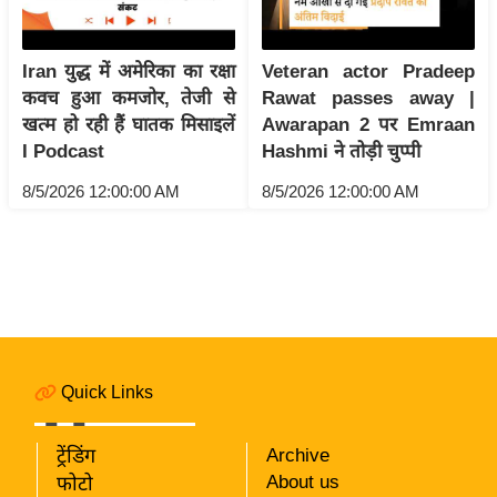
i
c
Iran युद्ध में अमेरिका का रक्षा
Veteran actor Pradeep
k
कवच हुआ कमजोर, तेजी से
Rawat passes away |
L
खत्म हो रही हैं घातक मिसाइलें
Awarapan 2 पर Emraan
i
I Podcast
Hashmi ने तोड़ी चुप्पी
n
k
8/5/2026 12:00:00 AM
8/5/2026 12:00:00 AM
s
वि
धा
न
स
भा
Quick Links
चु
ना
व
ट्रेंडिंग
Archive
About us
फोटो
फो