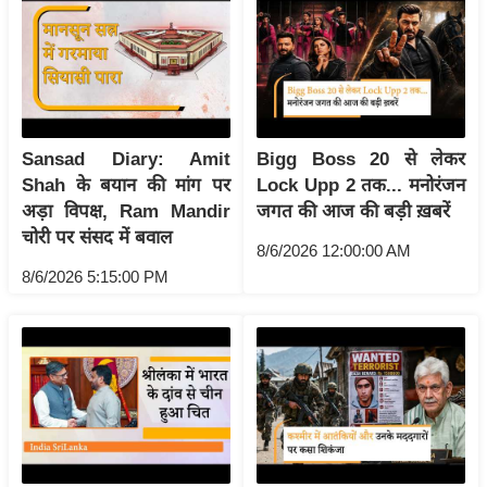
ष
ण
स
म
सा
म
Sansad Diary: Amit
Bigg Boss 20 से लेकर
Shah के बयान की मांग पर
Lock Upp 2 तक... मनोरंजन
यि
अड़ा विपक्ष, Ram Mandir
जगत की आज की बड़ी ख़बरें
क
चोरी पर संसद में बवाल
मा
8/6/2026 12:00:00 AM
तृ
8/6/2026 5:15:00 PM
भू
मि
स्तं
भ
ए
म
.