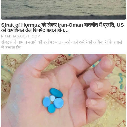
ष
ण
स
म
सा
म
यि
क
मा
तृ
भू
मि
स्तं
भ
ए
म
.