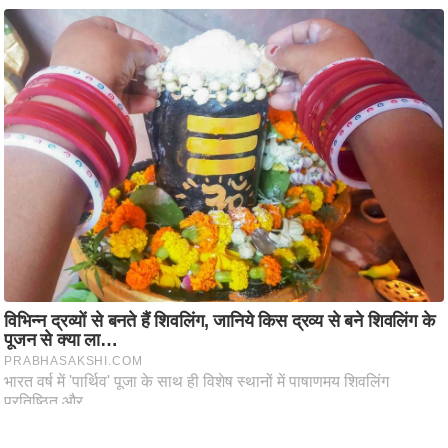
ति
ष
प्र
भु
म
हि
मा
/
ध
र्म
स्थ
ल
व्र
त
त्यो
हा
र