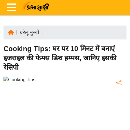
|
घरेलू नुस्खे
|
ता
Cooking Tips: घर पर 10 मिनट में बनाएं
ज़ा
ख
इजराइल की फेमस डिश हम्मस, जानिए इसकी
ब
रेसिपी
र
रा
ष्ट्री
य
अं
त
र्रा
ष्ट्री