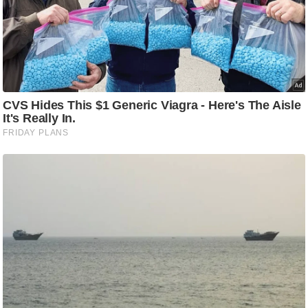
ट
ने
स
मं
त्रा
रि
ले
श
न
शि
प
रा
ज
नी
ति
वि
श्ले