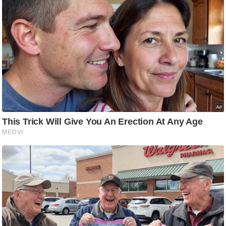
/
फै
श
न
घ
रे
लू
नु
स्खे
प
र्य
ट
न
स्थ
ल
फि