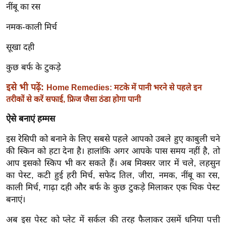
ख्सि
नींबू का रस
य
नमक-काली मिर्च
त
यं
सूखा दही
ग
कुछ बर्फ के टुकड़े
इं
डि
इसे भी पढ़ें:
Home Remedies: मटके में पानी भरने से पहले इन
या
तरीकों से करें सफाई, फ्रिज जैसा ठंडा होगा पानी
सा
ऐसे बनाएं हम्मस
हि
इस रेसिपी को बनाने के लिए सबसे पहले आपको उबले हुए काबुली चने
त्य
की स्किन को हटा देना है। हालांकि अगर आपके पास समय नहीं है, तो
ज
आप इसको स्किप भी कर सकते हैं। अब मिक्सर जार में चले, लहसुन
ग
का पेस्ट, कटी हुई हरी मिर्च, सफेद तिल, जीरा, नमक, नींबू का रस,
त
काली मिर्च, गाढ़ा दही और बर्फ के कुछ टुकड़े मिलाकर एक थिक पेस्ट
ऑ
बनाएं।
टो
अब इस पेस्ट को प्लेट में सर्कल की तरह फैलाकर उसमें धनिया पत्ती
व