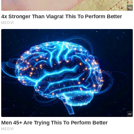
आ
र
.
आ
ई
.
चा
य
प
र
स
मी
क्षा
ध
र्म
ज्यो