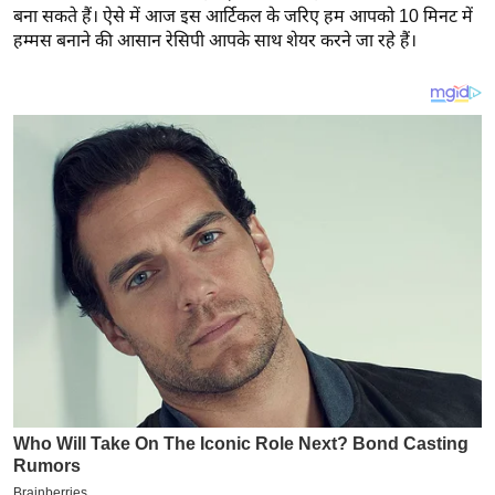
य
बना सकते हैं। ऐसे में आज इस आर्टिकल के जरिए हम आपको 10 मिनट में
ब
हम्मस बनाने की आसान रेसिपी आपके साथ शेयर करने जा रहे हैं।
ज
ट
खे
ल
क्रि
के
ट
I
P
L
2
0
2
6
क्रा