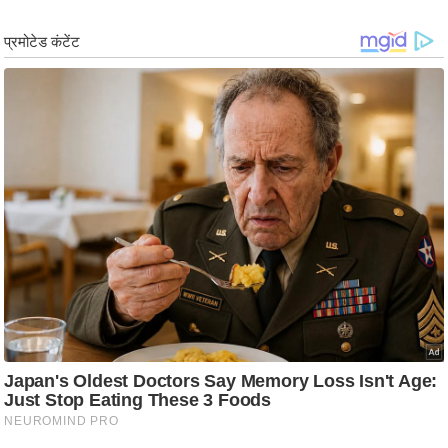
ड
हॉ
ली
वु
ड
फि
ल्म
स
मी
क्षा
B
r
e
a
k
i
n