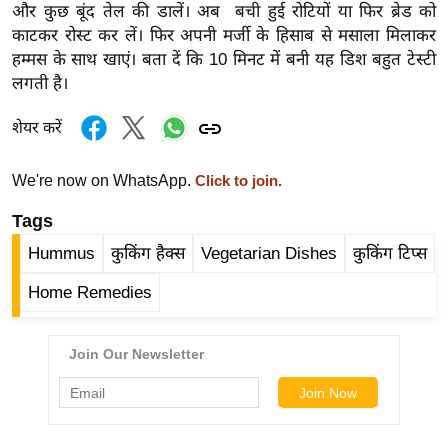
और कुछ बूंद तेल की डालें। अब बची हुई रोटियों या फिर ब्रेड को
र्ल्ड
काटकर रोस्ट कर लें। फिर अपनी मर्जी के हिसाब से मसाला मिलाकर
न्यू
हम्मस के साथ खाएं। बता दें कि 10 मिनट में बनी यह डिश बहुत टेस्टी
ज
लगती है।
ब्री
फ
शेयर करें
म
We're now on WhatsApp.
नो
Click to join.
रं
Tags
ज
Hummus
कुकिंग हैक्स
Vegetarian Dishes
कुकिंग टिप्स
न
ज
Home Remedies
ग
त
बॉ
ली
वु