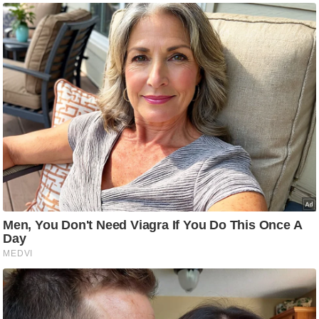
g
N
e
w
s
ला
इ
फ
स्टा
इ
ल
टे
क्नॉ
लॉ
जी
ब्यू
टी