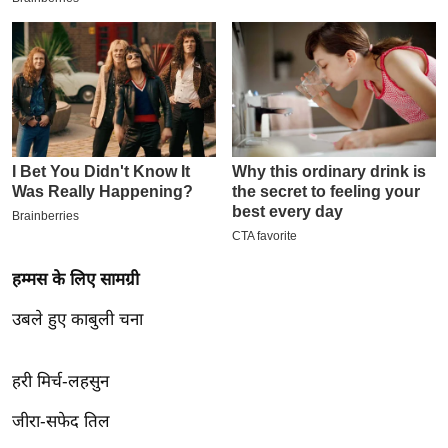
इ
म
ई
-
पे
प
र
मि
सा
ल
हम्मस के लिए सामग्री
उबले हुए काबुली चना
बे
मि
सा
हरी मिर्च-लहसुन
ल
जीरा-सफेद तिल
श