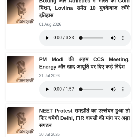
Boxing और Athletics में भारत का Gold
ख्सि
मिशन, Lovlina समेत 10 मुक्केबाज रचेंगे
य
इतिहास
त
01 Aug 2026
यं
ग
इं
डि
PM Modi की अहम CCS Meeting,
या
Energy और खाद आपूर्ति पर दिए कड़े निर्देश
सा
31 Jul 2026
हि
त्य
ज
ग
त
NEET Protest समझौते का उल्लंघन हुआ तो
फिर थमेगी Delhi, FIR वापसी की मांग पर अड़ा
ऑ
संगठन
टो
व
30 Jul 2026