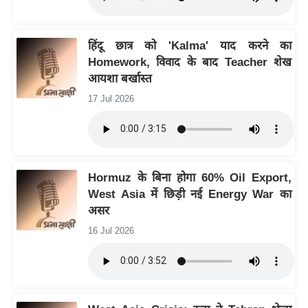
ट
ने
स
हिंदू छात्र को 'Kalma' याद करने का
मं
Homework, विवाद के बाद Teacher शेख
त्रा
आयशा बर्खास्त
रि
17 Jul 2026
ले
श
न
शि
Hormuz के बिना होगा 60% Oil Export,
प
West Asia में छिड़ी नई Energy War का
रा
असर
ज
16 Jul 2026
नी
ति
वि
श्ले