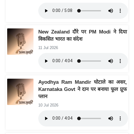
आ
र
.
आ
New Zealand दौरे पर PM Modi ने दिया
ई
विकसित भारत का संदेश
.
11 Jul 2026
चा
य
प
र
Ayodhya Ram Mandir घोटाले का असर,
स
Karnataka Govt ने दान पर बनाया फूल प्रूफ
मी
प्लान
क्षा
10 Jul 2026
ध
र्म
ज्यो