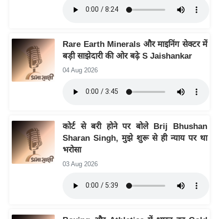
इ
म
ई
Rare Earth Minerals और माइनिंग सेक्टर में
-
बड़ी साझेदारी की ओर बढ़े S Jaishankar
पे
04 Aug 2026
प
र
मि
सा
कोर्ट से बरी होने पर बोले Brij Bhushan
ल
Sharan Singh, मुझे शुरू से ही न्याय पर था
भरोसा
बे
03 Aug 2026
मि
सा
ल
श