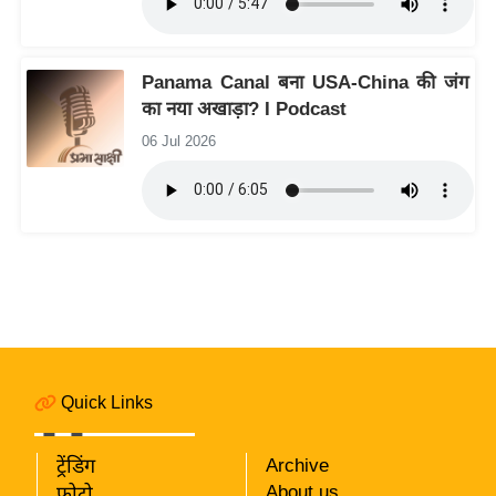
रा
शि
फ
Panama Canal बना USA-China की जंग
ल
का नया अखाड़ा? I Podcast
वि
06 Jul 2026
शे
ष
वि
श्ले
ष
ण
ट्रें
डिं
ग
Quick Links
Q
ट्रेंडिंग
Archive
u
About us
फोटो