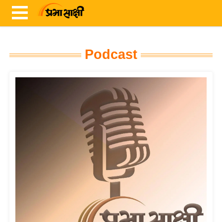
Podcast
ता
ज़ा
ख
ब
र
रा
ष्ट्री
य
अं
त
र्रा
ष्ट्री