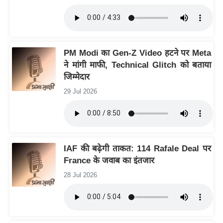
र्ल्ड
न्यू
ज
ब्री
PM Modi का Gen-Z Video हटने पर Meta
फ
ने मांगी माफी, Technical Glitch को बताया
जिम्मेदार
म
नो
29 Jul 2026
रं
ज
न
ज
IAF की बढ़ेगी ताकत: 114 Rafale Deal पर
ग
France के जवाब का इंतजार
त
28 Jul 2026
बॉ
ली
वु