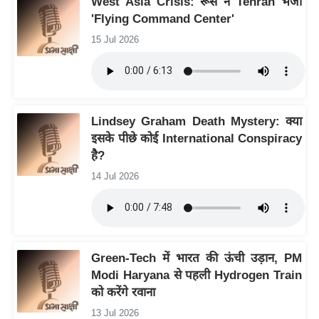
West Asia Crisis: रूस ने Tehran भेजा
ष
'Flying Command Center'
ण
15 Jul 2026
स
म
सा
म
Lindsey Graham Death Mystery: क्या
यि
इसके पीछे कोई International Conspiracy
क
है?
मा
14 Jul 2026
तृ
भू
मि
स्तं
Green-Tech में भारत की ऊंची उड़ान, PM
भ
Modi Haryana से पहली Hydrogen Train
ए
को करेंगे रवाना
म
13 Jul 2026
.