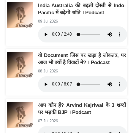
ति
India-Australia की बढ़ती दोस्ती से Indo-
ष
Pacific में बढ़ेगी शांति । Podcast
प्र
09 Jul 2026
भु
म
हि
मा
वो Document जिस पर खड़ा है लोकतंत्र, पर
/
आज भी क्यों है विवादों में? । Podcast
ध
08 Jul 2026
र्म
स्थ
ल
व्र
आप कौन हैं? Arvind Kejriwal के 3 शब्दों
त
पर भड़की BJP । Podcast
त्यो
हा
07 Jul 2026
र