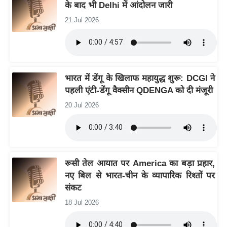
के बाद भी Delhi में आंदोलन जारी
/
21 Jul 2026
फै
श
न
घ
रे
भारत में डेंगू के खिलाफ महायुद्ध शुरू: DCGI ने
पहली एंटी-डेंगू वैक्सीन QDENGA को दी मंजूरी
लू
नु
20 Jul 2026
स्खे
प
र्य
ट
रूसी तेल आयात पर America का बड़ा प्रहार,
न
नए बिल से भारत-चीन के व्यापारिक रिश्तों पर
स्थ
संकट
ल
18 Jul 2026
फि