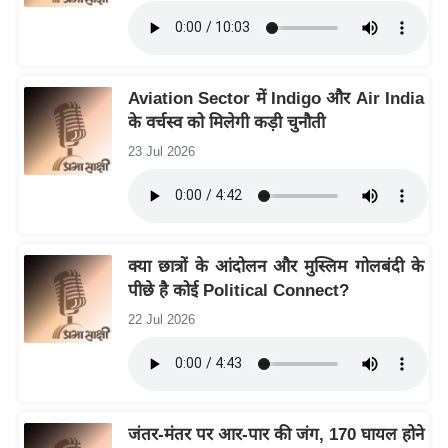
g
N
e
w
Aviation Sector में Indigo और Air India
s
के वर्चस्व को मिलेगी कड़ी चुनौती
ला
23 Jul 2026
इ
फ
स्टा
इ
क्या छात्रों के आंदोलन और मुस्लिम गोलबंदी के
ल
पीछे है कोई Political Connect?
टे
22 Jul 2026
क्नॉ
लॉ
जी
ब्यू
जंतर-मंतर पर आर-पार की जंग, 170 घायल होने
टी