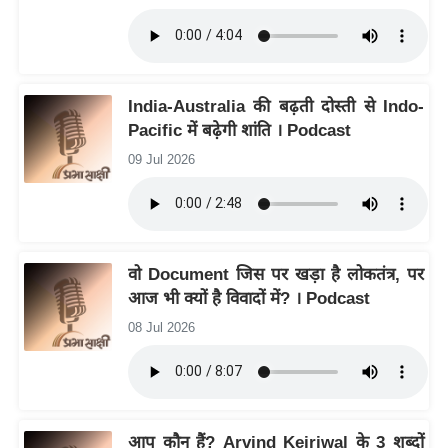
आ
र
.
आ
India-Australia की बढ़ती दोस्ती से Indo-
ई
Pacific में बढ़ेगी शांति । Podcast
.
09 Jul 2026
चा
य
प
र
वो Document जिस पर खड़ा है लोकतंत्र, पर
स
आज भी क्यों है विवादों में? । Podcast
मी
08 Jul 2026
क्षा
ध
र्म
ज्यो
आप कौन हैं? Arvind Kejriwal के 3 शब्दों