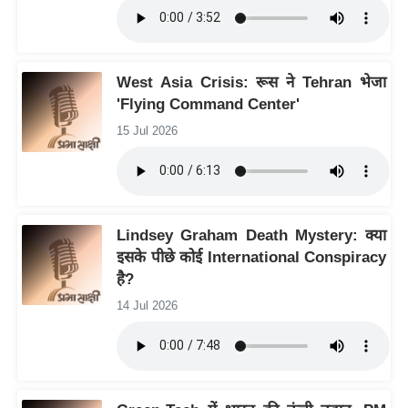
ट
ने
स
मं
West Asia Crisis: रूस ने Tehran भेजा
त्रा
'Flying Command Center'
रि
15 Jul 2026
ले
श
न
शि
Lindsey Graham Death Mystery: क्या
प
इसके पीछे कोई International Conspiracy
रा
है?
ज
14 Jul 2026
नी
ति
वि
श्ले