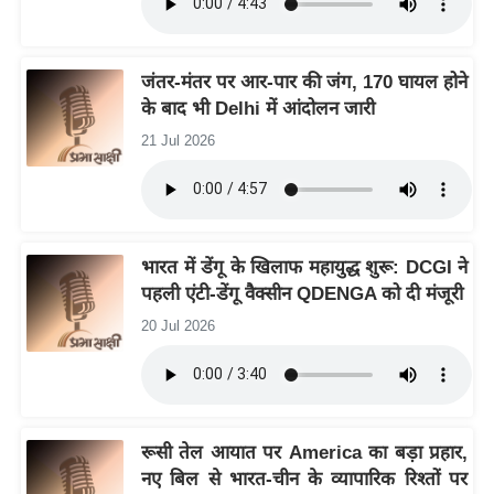
g
N
e
जंतर-मंतर पर आर-पार की जंग, 170 घायल होने
w
के बाद भी Delhi में आंदोलन जारी
s
21 Jul 2026
ला
इ
फ
स्टा
भारत में डेंगू के खिलाफ महायुद्ध शुरू: DCGI ने
इ
पहली एंटी-डेंगू वैक्सीन QDENGA को दी मंजूरी
ल
20 Jul 2026
टे
क्नॉ
लॉ
जी
रूसी तेल आयात पर America का बड़ा प्रहार,
ब्यू
नए बिल से भारत-चीन के व्यापारिक रिश्तों पर
टी