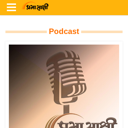
Podcast
ता
ज़ा
ख
ब
र
रा
ष्ट्री
य
अं
त
र्रा
ष्ट्री