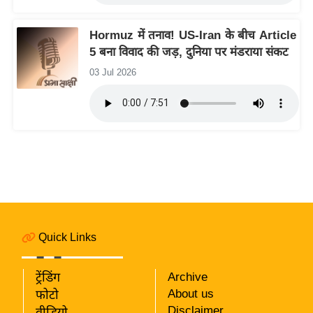
रा
शि
Hormuz में तनाव! US-Iran के बीच Article
फ
5 बना विवाद की जड़, दुनिया पर मंडराया संकट
ल
03 Jul 2026
वि
शे
ष
वि
श्ले
ष
ण
ट्रें
डिं
Quick Links
ग
ट्रेंडिंग
Archive
Q
About us
फोटो
u
Disclaimer
वीडियो