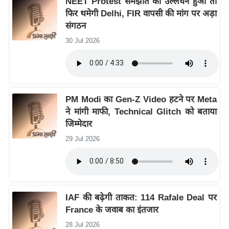
NEET Protest समझौते का उल्लंघन हुआ तो
ख्सि
फिर थमेगी Delhi, FIR वापसी की मांग पर अड़ा
य
संगठन
त
30 Jul 2026
यं
ग
इं
डि
PM Modi का Gen-Z Video हटने पर Meta
या
ने मांगी माफी, Technical Glitch को बताया
सा
जिम्मेदार
हि
29 Jul 2026
त्य
ज
ग
त
IAF की बढ़ेगी ताकत: 114 Rafale Deal पर
ऑ
France के जवाब का इंतजार
टो
व
28 Jul 2026