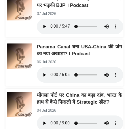
ति
पर भड़की BJP । Podcast
ष
07 Jul 2026
प्र
भु
म
हि
Panama Canal बना USA-China की जंग
मा
का नया अखाड़ा? I Podcast
/
06 Jul 2026
ध
र्म
स्थ
ल
व्र
मोंगला पोर्ट पर China का बड़ा दांव, भारत के
हाथ से कैसे फिसली ये Strategic डील?
त
त्यो
04 Jul 2026
हा
र