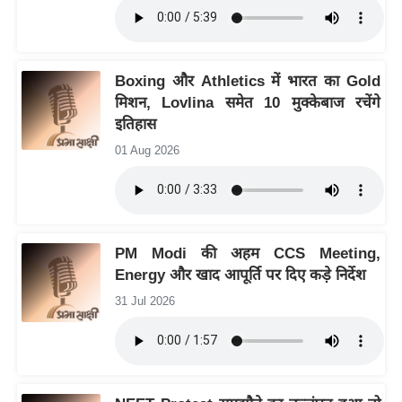
इ
म
ई
Boxing और Athletics में भारत का Gold
-
मिशन, Lovlina समेत 10 मुक्केबाज रचेंगे
पे
इतिहास
प
01 Aug 2026
र
मि
सा
ल
PM Modi की अहम CCS Meeting,
Energy और खाद आपूर्ति पर दिए कड़े निर्देश
बे
31 Jul 2026
मि
सा
ल
श