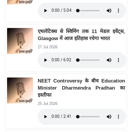
र्ल्ड
न्यू
ज
ब्री
एथलेटिक्स से स्विमिंग तक 11 मेडल इवेंट्स,
फ
Glasgow में आज इतिहास रचेगा भारत
म
27 Jul 2026
नो
रं
ज
न
NEET Controversy के बीच Education
ज
Minister Dharmendra Pradhan का
ग
इस्तीफा
त
25 Jul 2026
बॉ
ली
वु