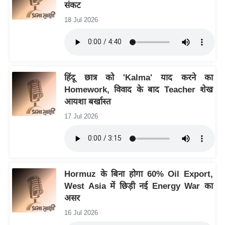
संकट
/
18 Jul 2026
फै
श
न
घ
रे
हिंदू छात्र को 'Kalma' याद करने का
Homework, विवाद के बाद Teacher शेख
लू
आयशा बर्खास्त
नु
स्खे
17 Jul 2026
प
र्य
ट
न
Hormuz के बिना होगा 60% Oil Export,
स्थ
West Asia में छिड़ी नई Energy War का
ल
असर
फि
16 Jul 2026