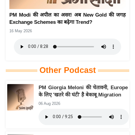
य
PM Modi की अपील का असर! अब New Gold की जगह
बि
Exchange Schemes का बढ़ेगा Trend?
ज़
16 May 2026
ने
स
उ
द्यो
ग
Other Podcast
ज
ग
PM Giorgia Meloni की चेतावनी, Europe
त
के लिए 'खतरे की घंटी' है बेकाबू Migration
वि
06 Aug 2026
शे
ष
ज्ञ
रा