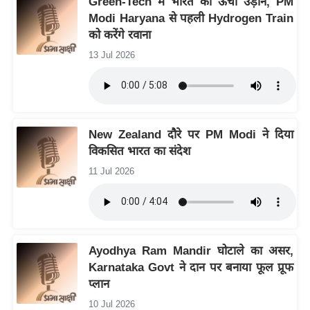
Green-Tech में भारत की ऊंची उड़ान, PM
ष
Modi Haryana से पहली Hydrogen Train
ण
को करेंगे रवाना
स
13 Jul 2026
म
सा
म
यि
New Zealand दौरे पर PM Modi ने दिया
क
विकसित भारत का संदेश
मा
11 Jul 2026
तृ
भू
मि
स्तं
Ayodhya Ram Mandir घोटाले का असर,
भ
Karnataka Govt ने दान पर बनाया फूल प्रूफ
ए
प्लान
म
10 Jul 2026
.