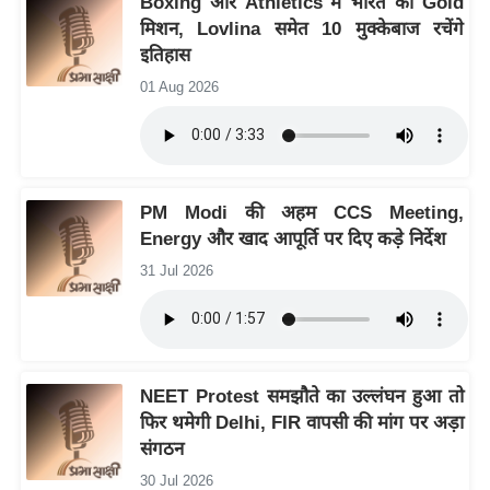
Boxing और Athletics में भारत का Gold
ख्सि
मिशन, Lovlina समेत 10 मुक्केबाज रचेंगे
य
इतिहास
त
01 Aug 2026
यं
ग
इं
डि
PM Modi की अहम CCS Meeting,
या
Energy और खाद आपूर्ति पर दिए कड़े निर्देश
सा
31 Jul 2026
हि
त्य
ज
ग
त
NEET Protest समझौते का उल्लंघन हुआ तो
फिर थमेगी Delhi, FIR वापसी की मांग पर अड़ा
ऑ
संगठन
टो
व
30 Jul 2026