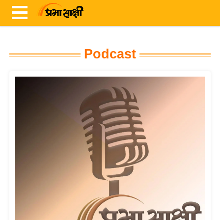
Podcast
ता
ज़ा
ख
ब
र
रा
ष्ट्री
य
अं
त
र्रा
ष्ट्री