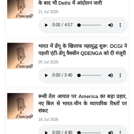
के बाद भी Delhi में आंदोलन जारी
/
21 Jul 2026
फै
श
न
घ
रे
भारत में डेंगू के खिलाफ महायुद्ध शुरू: DCGI ने
पहली एंटी-डेंगू वैक्सीन QDENGA को दी मंजूरी
लू
नु
20 Jul 2026
स्खे
प
र्य
ट
रूसी तेल आयात पर America का बड़ा प्रहार,
न
नए बिल से भारत-चीन के व्यापारिक रिश्तों पर
स्थ
संकट
ल
18 Jul 2026
फि