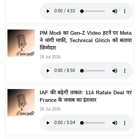
र्ल्ड
न्यू
ज
ब्री
PM Modi का Gen-Z Video हटने पर Meta
फ
ने मांगी माफी, Technical Glitch को बताया
जिम्मेदार
म
नो
29 Jul 2026
रं
ज
न
ज
IAF की बढ़ेगी ताकत: 114 Rafale Deal पर
ग
France के जवाब का इंतजार
त
28 Jul 2026
बॉ
ली
वु