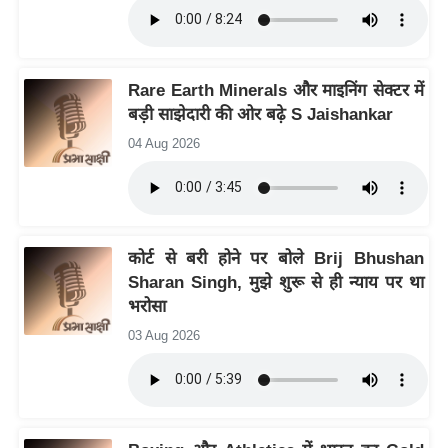
इ
म
ई
Rare Earth Minerals और माइनिंग सेक्टर में
-
बड़ी साझेदारी की ओर बढ़े S Jaishankar
पे
04 Aug 2026
प
र
मि
सा
कोर्ट से बरी होने पर बोले Brij Bhushan
ल
Sharan Singh, मुझे शुरू से ही न्याय पर था
भरोसा
बे
03 Aug 2026
मि
सा
ल
श