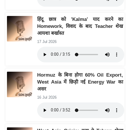
ट
ने
स
हिंदू छात्र को 'Kalma' याद करने का
मं
Homework, विवाद के बाद Teacher शेख
त्रा
आयशा बर्खास्त
रि
17 Jul 2026
ले
श
न
शि
Hormuz के बिना होगा 60% Oil Export,
प
West Asia में छिड़ी नई Energy War का
रा
असर
ज
16 Jul 2026
नी
ति
वि
श्ले