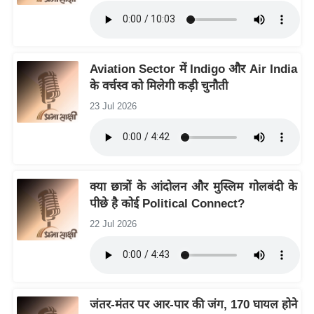
g
N
e
w
Aviation Sector में Indigo और Air India
s
के वर्चस्व को मिलेगी कड़ी चुनौती
ला
23 Jul 2026
इ
फ
स्टा
इ
क्या छात्रों के आंदोलन और मुस्लिम गोलबंदी के
ल
पीछे है कोई Political Connect?
टे
22 Jul 2026
क्नॉ
लॉ
जी
ब्यू
जंतर-मंतर पर आर-पार की जंग, 170 घायल होने
टी