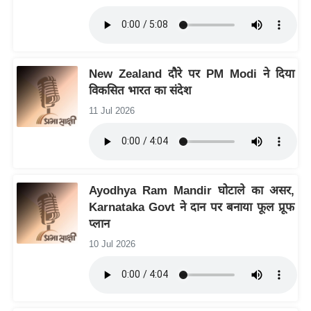
आ
र
.
आ
New Zealand दौरे पर PM Modi ने दिया
ई
विकसित भारत का संदेश
.
11 Jul 2026
चा
य
प
र
Ayodhya Ram Mandir घोटाले का असर,
स
Karnataka Govt ने दान पर बनाया फूल प्रूफ
मी
प्लान
क्षा
10 Jul 2026
ध
र्म
ज्यो