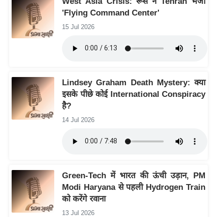
West Asia Crisis: रूस ने Tehran भेजा
ष
'Flying Command Center'
ण
15 Jul 2026
स
म
सा
म
Lindsey Graham Death Mystery: क्या
यि
इसके पीछे कोई International Conspiracy
क
है?
मा
14 Jul 2026
तृ
भू
मि
स्तं
Green-Tech में भारत की ऊंची उड़ान, PM
भ
Modi Haryana से पहली Hydrogen Train
ए
को करेंगे रवाना
म
13 Jul 2026
.