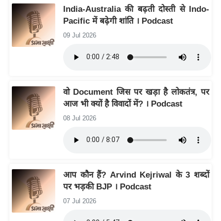
ति
India-Australia की बढ़ती दोस्ती से Indo-
ष
Pacific में बढ़ेगी शांति । Podcast
प्र
09 Jul 2026
भु
म
हि
मा
वो Document जिस पर खड़ा है लोकतंत्र, पर
/
आज भी क्यों है विवादों में? । Podcast
ध
08 Jul 2026
र्म
स्थ
ल
व्र
आप कौन हैं? Arvind Kejriwal के 3 शब्दों
त
पर भड़की BJP । Podcast
त्यो
हा
07 Jul 2026
र