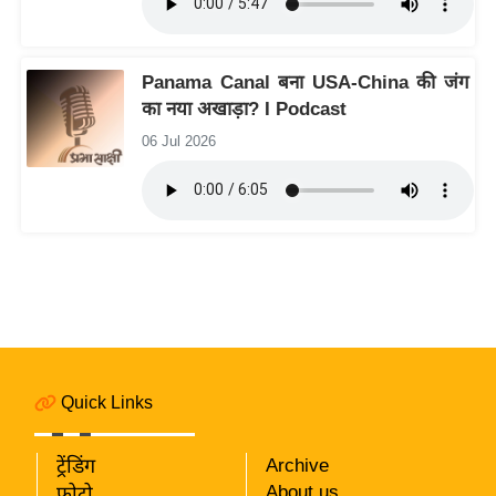
रा
शि
फ
Panama Canal बना USA-China की जंग
ल
का नया अखाड़ा? I Podcast
वि
06 Jul 2026
शे
ष
वि
श्ले
ष
ण
ट्रें
डिं
ग
Quick Links
Q
ट्रेंडिंग
Archive
u
About us
फोटो