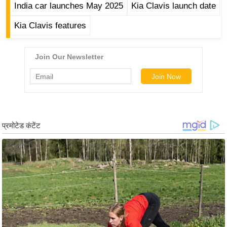
ड
India car launches May 2025
Kia Clavis launch date
हॉ
Kia Clavis features
ली
वु
ड
फि
ल्म
स
मी
क्षा
B
r
e
a
k
i
n