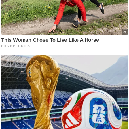
g
N
e
w
s
ला
इ
फ
स्टा
इ
ल
टे
क्नॉ
लॉ
जी
ब्यू
टी