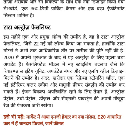
ताज़ा असबाब और रंग विकल्पों के साथ एक नया डिज़ाइन किया गया
ख्सि
डैशबोर्ड, एक 360-डिग्री पार्किंग कैमरा और एक बड़ा इंफोटेनमेंट
य
सिस्टम शामिल है।
त
यं
टाटा अल्ट्रोज़ फेसलिफ्ट
ग
इस महीने एक और प्रमुख लॉन्च की उम्मीद है, वह है टाटा अल्ट्रोज़
इं
फेसलिफ्ट, जिसे 22 मई को लॉन्च किया जा सकता है, हालाँकि टाटा
डि
मोटर्स ने अभी तक आधिकारिक तौर पर तारीख की पुष्टि नहीं की है।
या
2020 में अपनी शुरुआत के बाद से यह अल्ट्रोज़ के लिए पहला बड़ा
सा
अपडेट है। फेसलिफ़्टेड मॉडल में नए स्टाइलिंग बदलाव जैसे कि
रिवाइम्प्ड लाइटिंग यूनिट, अपडेटेड बंपर और नए एलॉय व्हील डिज़ाइन
हि
मिलने की उम्मीद है। अंदर, खरीदार एक रिफ़्रेश्ड स्टीयरिंग व्हील, एक
त्य
नई इंटीरियर कलर स्कीम और मामूली फ़ीचर संवर्द्धन की उम्मीद कर
ज
सकते हैं। इंजन विकल्प अपरिवर्तित रहने के लिए तैयार हैं, अल्ट्रोज़
ग
पेट्रोल, टर्बो-पेट्रोल, डीज़ल और सीएनजी पावरट्रेन की अपनी मौजूदा
त
रेंज की पेशकश जारी रखेगा।
ऑ
इसे भी पढ़ें:
मार्केट में आया एमजी हेक्टर का नया मॉडल, E20 आधारित
टो
कार में हैं शानदार फिचर्स, जानें कीमत
व