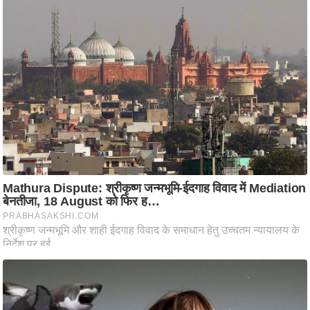
ति
ष
प्र
भु
म
हि
मा
/
ध
र्म
स्थ
ल
व्र
त
त्यो
हा
र