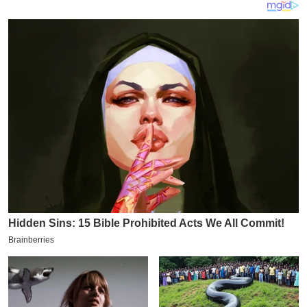
य
ब
ज
ट
खे
ल
क्रि
के
ट
I
P
L
2
0
2
6
क्रा