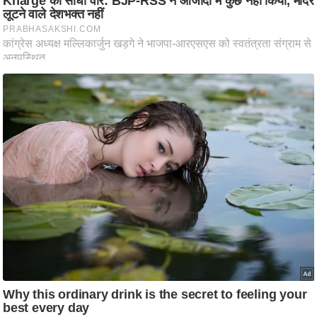
ष
ण
स
म
सा
म
यि
क
मा
तृ
भू
मि
स्तं
भ
ए
म
.