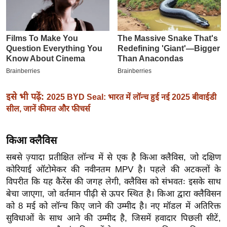
इ
म
ई
-
पे
प
र
इसे भी पढ़ें:
2025 BYD Seal: भारत में लॉन्च हुई नई 2025 बीवाईडी
सील, जानें कीमत और फीचर्स
मि
सा
ल
किआ क्लैविस
सबसे ज़्यादा प्रतीक्षित लॉन्च में से एक है किआ क्लैविस, जो दक्षिण
बे
कोरियाई ऑटोमेकर की नवीनतम MPV है। पहले की अटकलों के
मि
विपरीत कि यह कैरेंस की जगह लेगी, क्लैविस को संभवतः इसके साथ
सा
बेचा जाएगा, जो वर्तमान पीढ़ी से ऊपर स्थित है। किआ द्वारा क्लैविसन
ल
को 8 मई को लॉन्च किए जाने की उम्मीद है। नए मॉडल में अतिरिक्त
श
सुविधाओं के साथ आने की उम्मीद है, जिसमें हवादार पिछली सीटें,