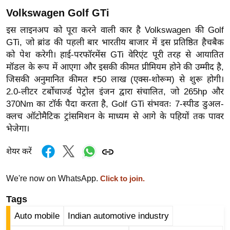
र्ल्ड
Volkswagen Golf GTi
न्यू
इस लाइनअप को पूरा करने वाली कार है Volkswagen की Golf
ज
GTi, जो ब्रांड की पहली बार भारतीय बाजार में इस प्रतिष्ठित हैचबैक
ब्री
को पेश करेगी। हाई-परफॉरमेंस GTi वेरिएंट पूरी तरह से आयातित
फ
मॉडल के रूप में आएगा और इसकी कीमत प्रीमियम होने की उम्मीद है,
जिसकी अनुमानित कीमत ₹50 लाख (एक्स-शोरूम) से शुरू होगी।
म
2.0-लीटर टर्बोचार्ज्ड पेट्रोल इंजन द्वारा संचालित, जो 265hp और
नो
370Nm का टॉर्क पैदा करता है, Golf GTi संभवतः 7-स्पीड डुअल-
रं
क्लच ऑटोमैटिक ट्रांसमिशन के माध्यम से आगे के पहियों तक पावर
ज
भेजेगा।
न
ज
शेयर करें
ग
त
We're now on WhatsApp.
Click to join.
बॉ
Tags
ली
Auto mobile
Indian automotive industry
वु