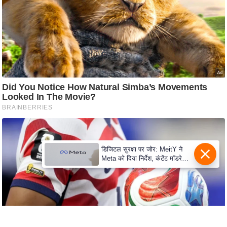
c
y
G
r
i
e
v
a
n
c
e
R
डिजिटल सुरक्षा पर जोर: MeitY ने
Meta को दिया निर्देश, कंटेंट मॉडरेशन
e
मजबूत करे
d
r
e
s