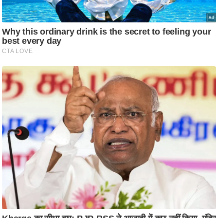
ट
ने
स
मं
त्रा
रि
ले
श
न
शि
प
रा
ज
नी
ति
वि
श्ले