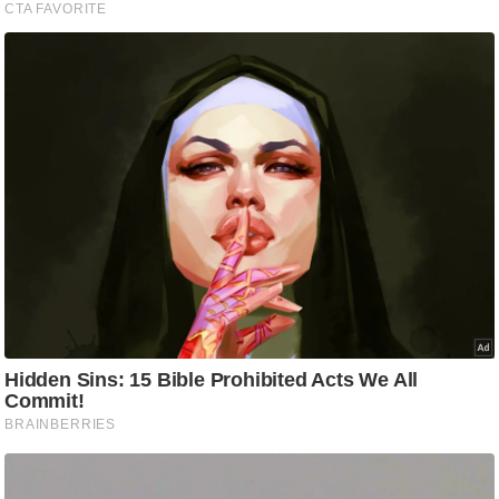
आ
र
.
आ
ई
.
चा
य
प
र
स
मी
क्षा
ध
र्म
ज्यो