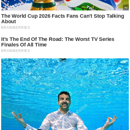
/
फै
श
न
घ
रे
लू
नु
स्खे
प
र्य
ट
न
स्थ
ल
फि