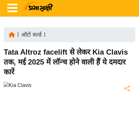
|
ऑटो वर्ल्ड
|
ता
Tata Altroz facelift से लेकर Kia Clavis
ज़ा
ख
तक, मई 2025 में लॉन्च होने वाली हैं ये दमदार
ब
कारें
र
रा
ष्ट्री
य
अं
त
र्रा
ष्ट्री