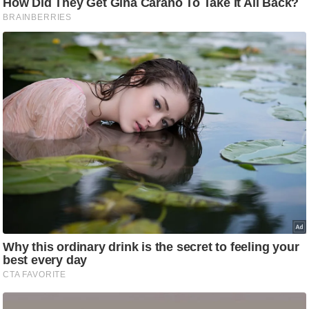
ट
ने
स
मं
त्रा
रि
ले
श
न
शि
प
रा
ज
नी
ति
वि
श्ले