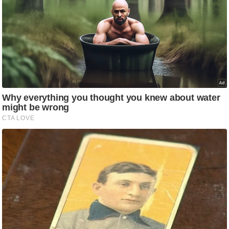
ति
ष
प्र
भु
म
हि
मा
/
ध
र्म
स्थ
ल
व्र
त
त्यो
हा
र