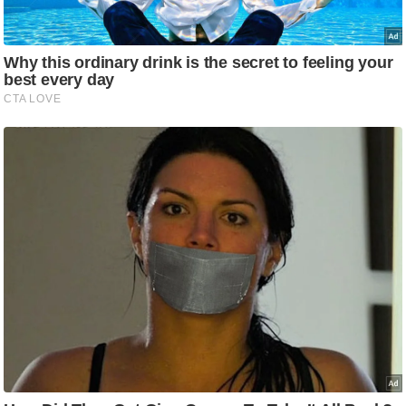
/
फै
श
न
घ
रे
लू
नु
स्खे
प
र्य
ट
न
स्थ
ल
फि