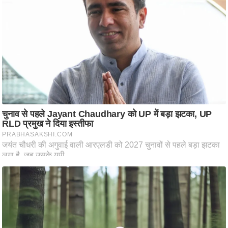
आ
र
.
आ
ई
.
चा
य
प
र
स
मी
क्षा
ध
र्म
ज्यो