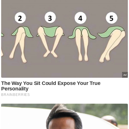
ष
ण
स
म
सा
म
यि
क
मा
तृ
भू
मि
स्तं
भ
ए
म
.