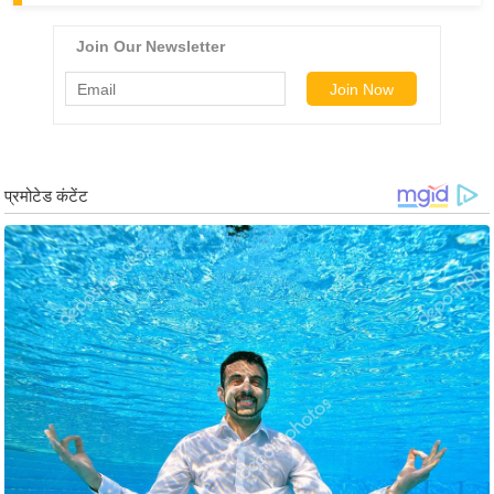
g
N
e
w
s
ला
इ
फ
स्टा
इ
ल
टे
क्नॉ
लॉ
जी
ब्यू
टी