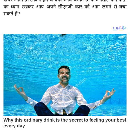
य
का ध्यान रखकर आप अपने सीएनजी कार को आग लगने से बचा
ब
सकते हैं?
ज
ट
खे
ल
क्रि
के
ट
I
P
L
2
0
2
6
क्रा