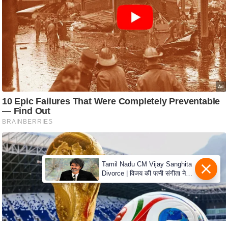
c
y
G
r
i
e
v
a
n
c
e
R
e
Tamil Nadu CM Vijay Sanghita
Divorce | विजय की पत्नी संगीता ने
d
वापस ली तलाक की अर्जी, कोर्ट ने
r
मामले को किया निपटाया
e
s