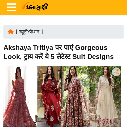
|
ब्यूटी/फैशन
|
ता
Akshaya Tritiya पर पाएं Gorgeous
ज़ा
ख
Look, ट्राय करें ये 5 लेटेस्ट Suit Designs
ब
र
रा
ष्ट्री
य
अं
त
र्रा
ष्ट्री