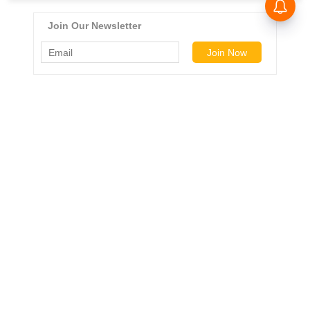
ड
हॉ
ली
वु
ड
फि
ल्म
स
मी
क्षा
B
r
e
a
k
i
n