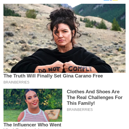
य
ब
ज
ट
खे
ल
क्रि
के
ट
I
P
L
2
0
2
6
क्रा