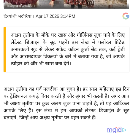
instagram/amazon
य
बि
दिव्यांशी भदौरिया
। Apr 17 2026 3:14PM
ज़
ने
अक्षय तृतीया के मौके पर खास और गॉर्जियस लुक पाने के लिए
स
लेटेस्ट डिजाइन के सूट पहनें। इस लेख में फ्लोरल प्रिंटेड
उ
अनारकली सूट से लेकर सफेद कॉटन कुर्ता सेट तक, कई ट्रेंडी
द्यो
और आरामदायक विकल्पों के बारे में बताया गया है, जो आपके
ग
त्योहार को और भी खास बना देंगे।
ज
ग
त
अक्षय तृतीया का पर्व नजदीक आ चुका है। हर साल महिलाएं इस दिन
वि
पर ट्रेडिशनल कपड़े वियर करती हैं और श्रृंगार भी करती है। अगर आप
भी अक्षय तृतीया पर कुछ अलग लुक पाना चाहते हैं, तो यह आर्टिकल
शे
आपके लिए है। इस लेख में हम आपको लेटेस्ट डिजाइंस के सूट
ष
बताएंगे, जिन्हें आप अक्षय तृतीया पर पहन सकते हैं।
ज्ञ
रा