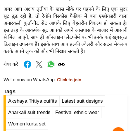
र्ल्ड
अगर आप अक्षय तृतीया के खास मौके पर पहनने के लिए एक सुंदर
न्यू
सूट ढूंढ रही हैं, तो रेयॉन विस्कोस फैब्रिक में बना एम्ब्रॉयडरी वाला
ज
अनारकली कुर्ता-पैंट सेट आपके लिए बेहतरीन विकल्प हो सकता है।
ब्री
इस तरह के आकर्षक सूट आपको अपने आसपास के बाजार में आसानी
फ
से मिल जाएंगे, साथ ही ऑनलाइन प्लेटफॉर्म पर भी इनके कई खूबसूरत
डिजाइन उपलब्ध हैं। इसके साथ आप हल्की ज्वेलरी और सटल मेकअप
म
करके अपने लुक को और भी निखार सकती हैं।
नो
रं
शेयर करें
ज
न
We're now on WhatsApp.
Click to join.
ज
Tags
ग
त
Akshaya Tritiya outfits
Latest suit designs
बॉ
Anarkali suit trends
Festival ethnic wear
ली
वु
Women kurta set