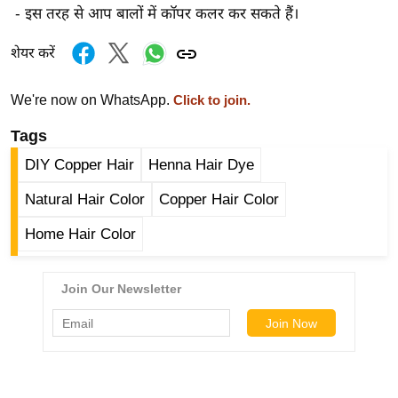
ड
- इस तरह से आप बालों में कॉपर कलर कर सकते हैं।
हॉ
ली
शेयर करें
वु
ड
We're now on WhatsApp.
Click to join.
फि
Tags
ल्म
DIY Copper Hair
Henna Hair Dye
स
मी
Natural Hair Color
Copper Hair Color
क्षा
Home Hair Color
B
r
e
a
k
i
n