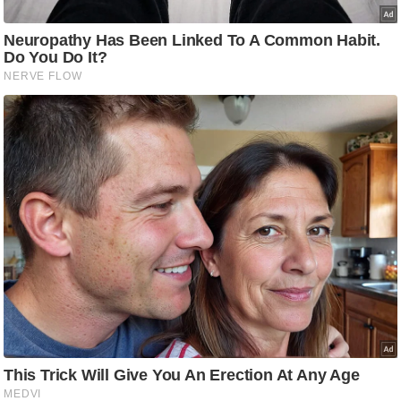
ति
ष
प्र
भु
म
हि
मा
/
ध
र्म
स्थ
ल
व्र
त
त्यो
हा
र