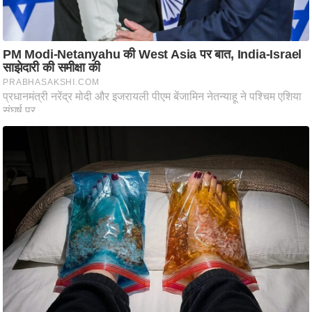
आ
र
.
आ
ई
.
चा
य
प
र
स
मी
क्षा
ध
र्म
ज्यो