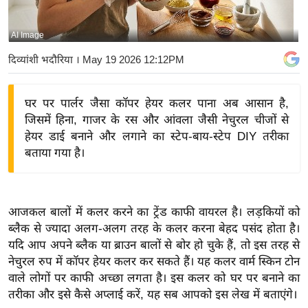
य
बि
AI Image
ज़
दिव्यांशी भदौरिया
। May 19 2026 12:12PM
ने
स
घर पर पार्लर जैसा कॉपर हेयर कलर पाना अब आसान है,
उ
जिसमें हिना, गाजर के रस और आंवला जैसी नेचुरल चीजों से
द्यो
हेयर डाई बनाने और लगाने का स्टेप-बाय-स्टेप DIY तरीका
ग
बताया गया है।
ज
ग
त
आजकल बालों में कलर करने का ट्रेंड काफी वायरल है। लड़कियों को
वि
ब्लैक से ज्यादा अलग-अलग तरह के कलर करना बेहद पसंद होता है।
शे
यदि आप अपने ब्लैक या ब्राउन बालों से बोर हो चुके हैं, तो इस तरह से
ष
नेचुरल रुप में कॉपर हेयर कलर कर सकते हैं। यह कलर वार्म स्किन टोन
ज्ञ
वाले लोगों पर काफी अच्छा लगता है। इस कलर को घर पर बनाने का
रा
तरीका और इसे कैसे अप्लाई करें, यह सब आपको इस लेख में बताएंगे।