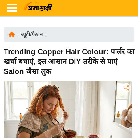
|
ब्यूटी/फैशन
|
ता
Trending Copper Hair Colour: पार्लर का
ज़ा
ख
खर्चा बचाएं, इस आसान DIY तरीके से पाएं
ब
Salon जैसा लुक
र
रा
ष्ट्री
य
अं
त
र्रा
ष्ट्री