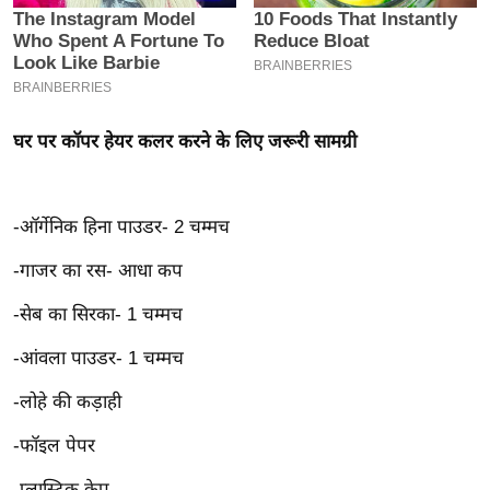
इ
म
ई
-
घर पर कॉपर हेयर कलर करने के लिए जरूरी सामग्री
पे
प
र
-ऑर्गेनिक हिना पाउडर- 2 चम्मच
मि
सा
-गाजर का रस- आधा कप
ल
-सेब का सिरका- 1 चम्मच
बे
-आंवला पाउडर- 1 चम्मच
मि
-लोहे की कड़ाही
सा
ल
-फॉइल पेपर
श
-प्लास्टिक केप