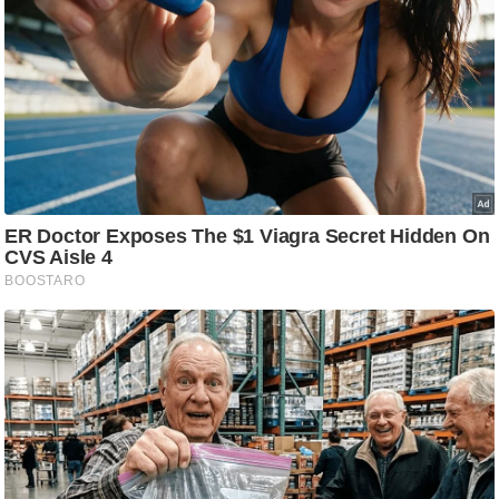
ट
ने
स
मं
त्रा
रि
ले
श
न
शि
प
रा
ज
नी
ति
वि
श्ले