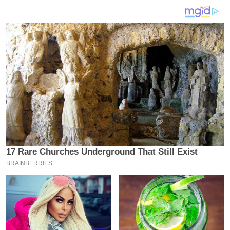
य
ब
ज
ट
खे
ल
क्रि
के
ट
I
P
L
2
0
2
6
क्रा