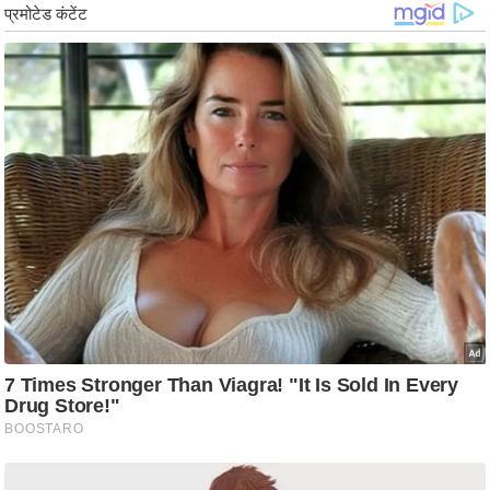
g
N
e
w
s
ला
इ
फ
स्टा
इ
ल
टे
क्नॉ
लॉ
जी
ब्यू
टी