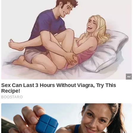
/
फै
श
न
घ
रे
लू
नु
स्खे
प
र्य
ट
न
स्थ
ल
फि