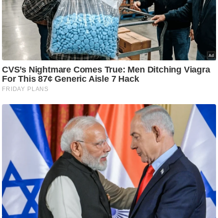
ष
ण
स
म
सा
म
यि
क
मा
तृ
भू
मि
स्तं
भ
ए
म
.