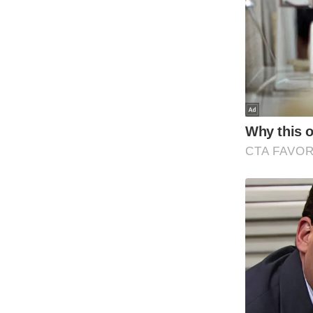
Code Of Ethics
RSS
Our Team
Expert Panel
Loksabhachunav
Android App