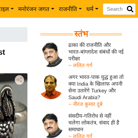
टाइल
मनोरंजन जगत
राजनीति
धर्म
स्तंभ
ढाका की राजनीति और
st
भारत-बांग्लादेश संबंधों की नई
परीक्षा
~ ललित गर्ग
अगर भारत-पाक युद्ध हुआ तो
क्या India के खिलाफ अपनी
सेना उतारेंगे Turkey और
Saudi Arabia?
~ नीरज कुमार दुबे
संसदीय-गतिरोध से नहीं
चलेगा लोकतंत्र, संवाद ही है
समाधान
~ ललित गर्ग