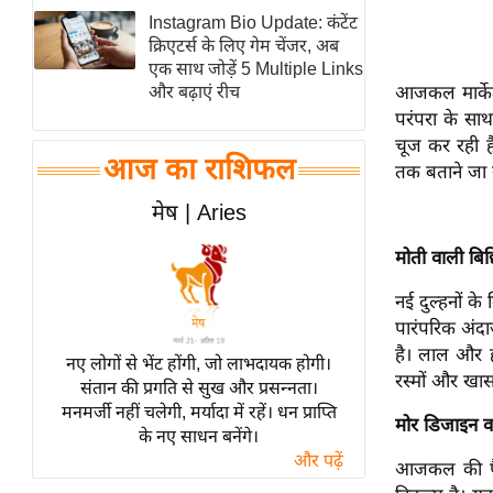
Instagram Bio Update: कंटेंट
स्तंभ
क्रिएटर्स के लिए गेम चेंजर, अब
एम.
एक साथ जोड़ें 5 Multiple Links
आर.
आजकल मार्केट
और बढ़ाएं रीच
परंपरा के साथ
आई.
चूज कर रही ह
चाय पर
आज का राशिफल
तक बताने जा र
समीक्षा
मेष | Aries
धर्म
ज्योतिष
मोती वाली बि
प्रभु
नई दुल्हनों 
महिमा/
पारंपरिक अंद
धर्मस्थल
है। लाल और ह
नए लोगों से भेंट होंगी, जो लाभदायक होगी।
व्रत
रस्मों और खास
संतान की प्रगति से सुख और प्रसन्नता।
त्योहार
मनमर्जी नहीं चलेगी, मर्यादा में रहें। धन प्राप्ति
मोर डिजाइन व
के नए साधन बनेंगे।
राशिफल
और पढ़ें
आजकल की फैश
विशेष