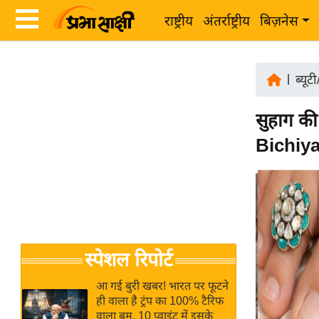
राष्ट्रीय
अंतर्राष्ट्रीय
बिज़नेस
Latest
ता
News
|
ब्यूट
ज़ा
in
ख
सुहाग क
Hindi
ब
Bichiya
र
Hindi
राष्ट्रीय
News
अंतर्राष्ट्रीय
Live
बिज़नेस
उद्योग
Breaking
स्पेशल रिपोर्ट
जगत
News in
विशेषज्ञ
Hindi
आ गई बुरी खबर! भारत पर फूटने
राय
ही वाला है ट्रंप का 100% टैरिफ
वाला बम, 10 प्वाइंट में इसके