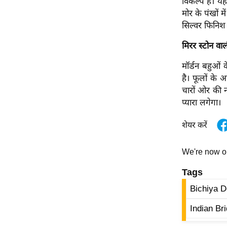
विकल्प है। य
विश्लेषण
मोर के पंखों 
ट्रेंडिंग
सिल्वर फिनिश
मिरर स्टोन वा
Q
u
मॉर्डन बहुओं
i
है। फूलों के 
c
चारों ओर की 
k
प्यारा लगेगा।
L
i
शेयर करें
n
k
We're now 
s
Tags
विधानसभा
Bichiya D
चुनाव
फोटो
Indian Br
वीडियो