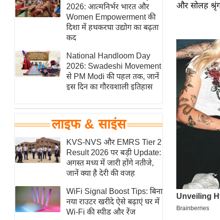
और सोलह श्रृं
हॉलीवुड
2026: आत्मनिर्भर भारत और
Women Empowerment की
फिल्म समीक्षा
दिशा में हथकरघा उद्योग का बढ़ता
Breaking
कद
News
National Handloom Day
लाइफस्टाइल
2026: Swadeshi Movement
से PM Modi की पहल तक, जानें
टेक्नॉलॉजी
इस दिन का गौरवशाली इतिहास
ब्यूटी/फैशन
घरेलू नुस्खे
लाइफ & साइंस
पर्यटन स्थल
फिटनेस मंत्रा
KVS-NVS और EMRS Tier 2
Result 2026 पर बड़ी Update:
रिलेशनशिप
अगस्त मध्य में जारी होंगे नतीजे,
राजनीति
जानें क्या है देरी की वजह
विश्लेषण
WiFi Signal Boost Tips: बिना
समसामयिक
नया राउटर खरीदे ऐसे बढ़ाएं घर में
Wi-Fi की स्पीड और रेंज
मातृभूमि