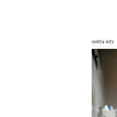
ऑडियो
इंफ़ोग्राफ़िक
राज्यों से
शहरों से
वेब स्टोरी
कार्टून
Short
Videos
iOS App
About us
Contact Editor
Advertise
Privacy Policy
Grievance
Redressal