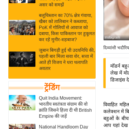
बजट
Hindi
असर को समझें
खेल
News
बलूचिस्तान का 70% क्षेत्र गंवाया,
क्रिकेट
खैबर को तालिबान ने कब्जाया,
Hindi
IPL
PoK में गोलियों से आवाज को
दबाया, किस पाकिस्तान पर हुकूमत
Videos
2026
Instagram
कर रहे मुनीर-शहबाज?
क्राइम
दिव्यांशी भदौरिय
जुबान बिगड़ी हुई थी उदयनिधि की,
ई-पेपर
पहली बार मिला सवा शेर, सत्ता में
मिसाल बेमिसाल
आते ही विजय ने धरा थलापति
मॉडर्न बह
अवतार
शख्सियत
लेख में म
यंग इंडिया
डिजाइंस द
ट्रेंडिंग
साहित्य जगत
ऑटो वर्ल्ड
Quit India Movement:
भारतीय स्वतंत्रता संग्राम की वो
विवाहित महिल
न्यूज ब्रीफ
क्रांति जिसने हिला दी थी British
कलेक्शन में 
मनोरंजन जगत
Empire की जड़ें
बहुओं के बीच 
बॉलीवुड
आप यहां देख स
National Handloom Day