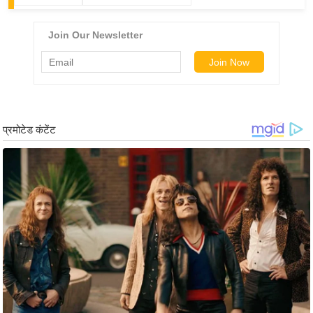
ड
हॉ
ली
वु
ड
फि
ल्म
स
मी
क्षा
B
r
e
a
k
i
n