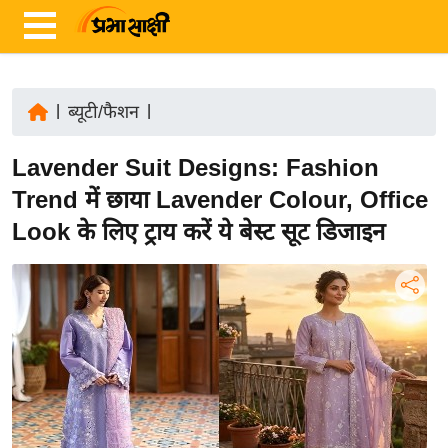
|
ब्यूटी/फैशन
|
ता
Lavender Suit Designs: Fashion
ज़ा
ख
Trend में छाया Lavender Colour, Office
ब
Look के लिए ट्राय करें ये बेस्ट सूट डिजाइन
र
रा
ष्ट्री
य
अं
त
र्रा
ष्ट्री