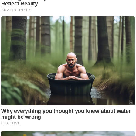
/
फै
श
न
घ
रे
लू
नु
स्खे
प
र्य
ट
न
स्थ
ल
फि