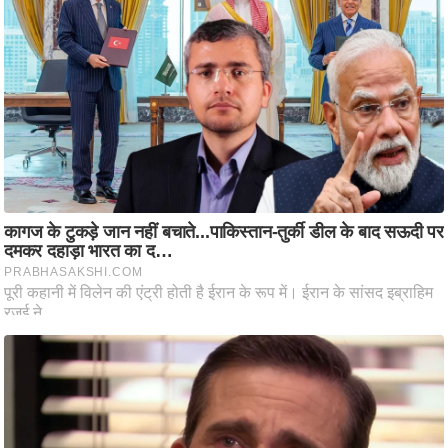
ष
ण
स
म
सा
म
यि
क
मा
तृ
भू
मि
स्तं
भ
ए
म
.