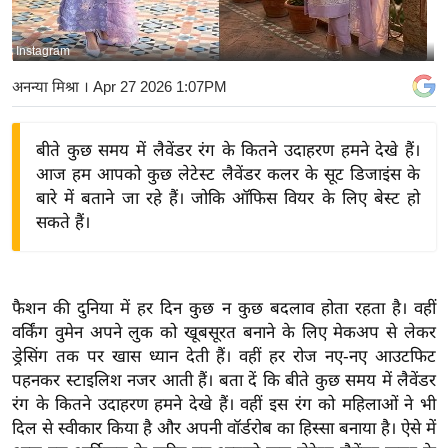
य
बि
Instagram
ज़
अनन्या मिश्रा
। Apr 27 2026 1:07PM
ने
स
बीते कुछ समय में लैवेंडर रंग के कितने उदाहरण हमने देखे हैं।
उ
आज हम आपको कुछ लेटेस्ट लैवेंडर कलर के सूट डिजाइंस के
द्यो
बारे में बताने जा रहे हैं। जोकि ऑफिस वियर के लिए बेस्ट हो
ग
सकते हैं।
ज
ग
त
फैशन की दुनिया में हर दिन कुछ न कुछ बदलाव होता रहता है। वहीं
वि
वर्किंग वुमेन अपने लुक को खूबसूरत बनाने के लिए मेकअप से लेकर
शे
ड्रेसिंग तक पर खास ध्यान देती हैं। वहीं हर रोज नए-नए आउटफिट
ष
पहनकर स्टाइलिश नजर आती हैं। बता दें कि बीते कुछ समय में लैवेंडर
ज्ञ
रंग के कितने उदाहरण हमने देखे हैं। वहीं इस रंग को महिलाओं ने भी
रा
दिल से स्वीकार किया है और अपनी वॉर्डरोब का हिस्सा बनाया है। ऐसे में