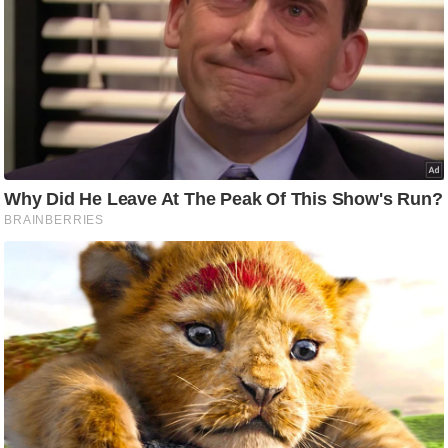
आ
र
.
आ
ई
.
चा
य
प
र
स
मी
क्षा
ध
र्म
ज्यो