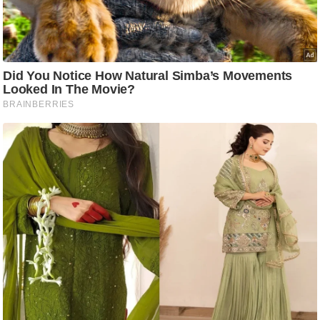
ति
ष
प्र
भु
म
हि
मा
/
ध
र्म
स्थ
ल
व्र
त
त्यो
हा
र