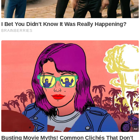
g
N
e
w
s
ला
इ
फ
स्टा
इ
ल
टे
क्नॉ
लॉ
जी
ब्यू
टी