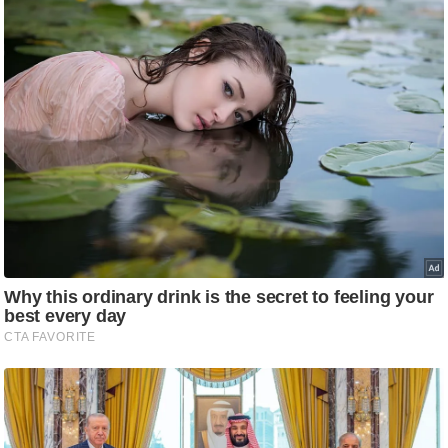
ट
ने
स
मं
त्रा
रि
ले
श
न
शि
प
रा
ज
नी
ति
वि
श्ले