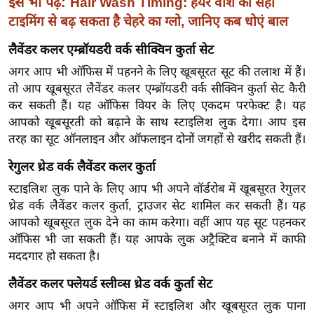
इसे भी पढ़ें:
Hair Wash Timing: हेयर वॉश की सही
ख्सि
टाइमिंग से बढ़ सकता है चेहरे का ग्लो, जानिए कब धोएं बाल
य
त
लैवेंडर कलर एम्ब्रॉयडरी वर्क सीक्विन कुर्ता सेट
यं
अगर आप भी ऑफिस में पहनने के लिए खूबसूरत सूट की तलाश में हैं।
ग
तो आप खूबसूरत लैवेंडर कलर एम्ब्रॉयडरी वर्क सीक्विन कुर्ता सेट कैरी
इं
कर सकती हैं। यह ऑफिस वियर के लिए एकदम परफेक्ट है। यह
डि
आपको खूबसूरती को बढ़ाने के साथ स्टाइलिश लुक देगा। आप इस
या
तरह का सूट ऑनलाइन और ऑफलाइन दोनों जगहों से खरीद सकती हैं।
सा
रेगुलर थ्रेड वर्क लैवेंडर कलर कुर्ता
हि
स्टाइलिश लुक पाने के लिए आप भी अपने वॉर्डरोब में खूबसूरत रेगुलर
त्य
थ्रेड वर्क लैवेंडर कलर कुर्ता, ट्राउजर सेट शामिल कर सकती हैं। यह
ज
आपको खूबसूरत लुक देने का काम करेगा। वहीं आप यह सूट पहनकर
ग
ऑफिस भी जा सकती हैं। यह आपके लुक अट्रैक्टिव बनाने में काफी
त
मददगार हो सकता है।
ऑ
लैवेंडर कलर फ्लेयर्ड स्लीव्स थ्रेड वर्क कुर्ता सेट
टो
अगर आप भी अपने ऑफिस में स्टाइलिश और खूबसूरत लुक पाना
व