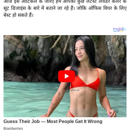
आज इस आर्टिकल के जरिए हम आपको कुछ लेटेस्ट लैवेंडर कलर के
य
सूट डिजाइंस के बारे में बताने जा रहे हैं। जोकि ऑफिस वियर के लिए
ब
बेस्ट हो सकते हैं।
ज
ट
खे
ल
क्रि
के
ट
I
P
L
2
0
2
6
क्रा