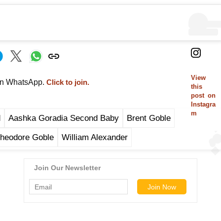
View
on WhatsApp.
Click to join.
this
post on
Instagra
m
d
Aashka Goradia Second Baby
Brent Goble
Theodore Goble
William Alexander