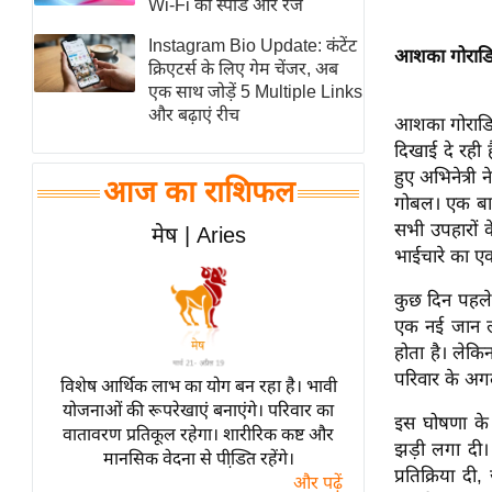
Wi-Fi की स्पीड और रेंज
स्तंभ
Instagram Bio Update: कंटेंट
आशका गोराडिया
एम.
क्रिएटर्स के लिए गेम चेंजर, अब
आर.
एक साथ जोड़ें 5 Multiple Links
और बढ़ाएं रीच
आई.
आशका गोराडिय
दिखाई दे रही 
चाय पर
हुए अभिनेत्री
समीक्षा
आज का राशिफल
गोबल। एक बार 
धर्म
सभी उपहारों 
मेष | Aries
ज्योतिष
भाईचारे का एक
प्रभु
कुछ दिन पहले,
महिमा/
एक नई जान ला
धर्मस्थल
होता है। लेकि
व्रत
परिवार के अगल
विशेष आर्थिक लाभ का योग बन रहा है। भावी
त्योहार
योजनाओं की रूपरेखाएं बनाएंगे। परिवार का
इस घोषणा के त
वातावरण प्रतिकूल रहेगा। शारीरिक कष्ट और
राशिफल
झड़ी लगा दी।
मानसिक वेदना से पीडि़त रहेंगे।
विशेष
प्रतिक्रिया द
और पढ़ें