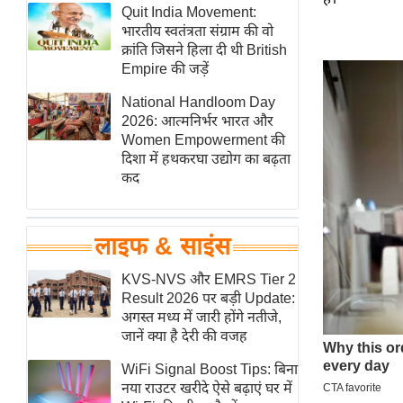
हॉलीवुड
Quit India Movement:
भारतीय स्वतंत्रता संग्राम की वो
फिल्म समीक्षा
क्रांति जिसने हिला दी थी British
Breaking
Empire की जड़ें
News
National Handloom Day
लाइफस्टाइल
2026: आत्मनिर्भर भारत और
Women Empowerment की
टेक्नॉलॉजी
दिशा में हथकरघा उद्योग का बढ़ता
ब्यूटी/फैशन
कद
घरेलू नुस्खे
पर्यटन स्थल
लाइफ & साइंस
फिटनेस मंत्रा
KVS-NVS और EMRS Tier 2
रिलेशनशिप
Result 2026 पर बड़ी Update:
राजनीति
अगस्त मध्य में जारी होंगे नतीजे,
जानें क्या है देरी की वजह
विश्लेषण
समसामयिक
WiFi Signal Boost Tips: बिना
नया राउटर खरीदे ऐसे बढ़ाएं घर में
मातृभूमि