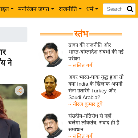
टाइल
मनोरंजन जगत
राजनीति
धर्म
स्तंभ
ढाका की राजनीति और
ार
भारत-बांग्लादेश संबंधों की नई
परीक्षा
य ने
~ ललित गर्ग
अगर भारत-पाक युद्ध हुआ तो
क्या India के खिलाफ अपनी
सेना उतारेंगे Turkey और
Saudi Arabia?
~ नीरज कुमार दुबे
संसदीय-गतिरोध से नहीं
चलेगा लोकतंत्र, संवाद ही है
समाधान
~ ललित गर्ग