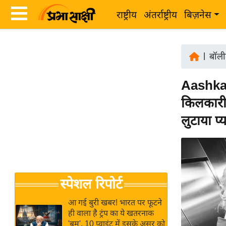
राष्ट्रीय
अंतर्राष्ट्रीय
बिज़नेस
Latest
ता
News
|
बॉली
ज़ा
in
ख
Aashka 
Hindi
ब
किलकारी, 
र
Hindi
लुटाया प्
राष्ट्रीय
News
अंतर्राष्ट्रीय
Live
बिज़नेस
उद्योग
Breaking
स्पेशल रिपोर्ट
जगत
News in
विशेषज्ञ
Hindi
आ गई बुरी खबर! भारत पर फूटने
राय
ही वाला है ट्रंप का ये खतरनाक
'बम', 10 प्वाइंट में इसके असर को