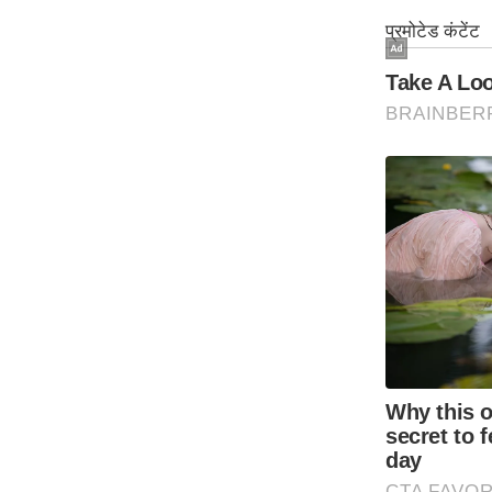
Code Of Ethics
RSS
Our Team
Expert Panel
Loksabhachunav
Android App