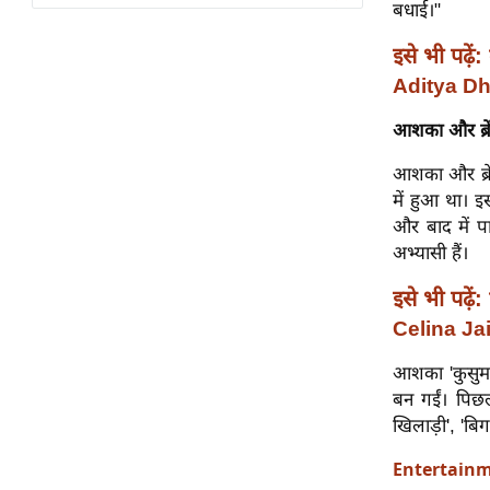
विश्लेषण
बधाई।"
ट्रेंडिंग
इसे भी पढ़ें:
Aditya Dha
Q
u
आशका और ब्रें
i
आशका और ब्रें
c
में हुआ था। इ
k
और बाद में पा
L
अभ्यासी हैं।
i
n
इसे भी पढ़ें:
k
Celina Jai
s
आशका 'कुसुम'
विधानसभा
बन गईं। पिछले
चुनाव
खिलाड़ी', 'बि
फोटो
Entertain
वीडियो