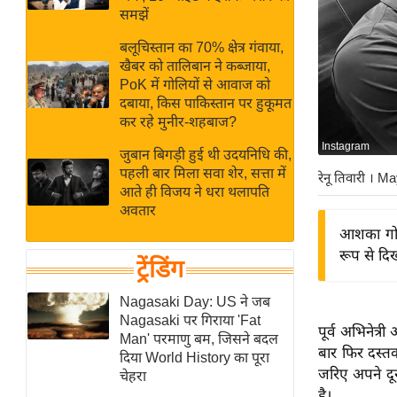
बजट
Hindi
समझें
खेल
News
बलूचिस्तान का 70% क्षेत्र गंवाया,
क्रिकेट
खैबर को तालिबान ने कब्जाया,
Hindi
IPL
PoK में गोलियों से आवाज को
दबाया, किस पाकिस्तान पर हुकूमत
Videos
2026
कर रहे मुनीर-शहबाज?
क्राइम
Instagram
जुबान बिगड़ी हुई थी उदयनिधि की,
ई-पेपर
पहली बार मिला सवा शेर, सत्ता में
रेनू तिवारी
। Ma
मिसाल बेमिसाल
आते ही विजय ने धरा थलापति
अवतार
शख्सियत
आशका गोर
यंग इंडिया
रूप से दिख
ट्रेंडिंग
साहित्य जगत
ऑटो वर्ल्ड
Nagasaki Day: US ने जब
Nagasaki पर गिराया 'Fat
न्यूज ब्रीफ
पूर्व अभिनेत्
Man' परमाणु बम, जिसने बदल
बार फिर दस्तक
मनोरंजन जगत
दिया World History का पूरा
जरिए अपने दू
चेहरा
बॉलीवुड
है।