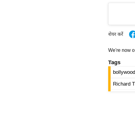
ऑडियो
इंफ़ोग्राफ़िक
राज्यों से
शेयर करें
शहरों से
वेब स्टोरी
We're now 
कार्टून
Tags
Short
Videos
bollywoo
iOS App
Richard 
About us
Contact Editor
Advertise
Privacy Policy
Grievance
Redressal