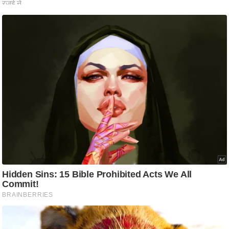
ति
ष
प्र
भु
म
हि
मा
/
ध
र्म
स्थ
ल
व्र
त
त्यो
हा
र