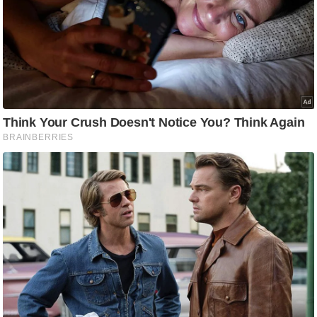
ट
ने
स
मं
त्रा
रि
ले
श
न
शि
प
रा
ज
नी
ति
वि
श्ले