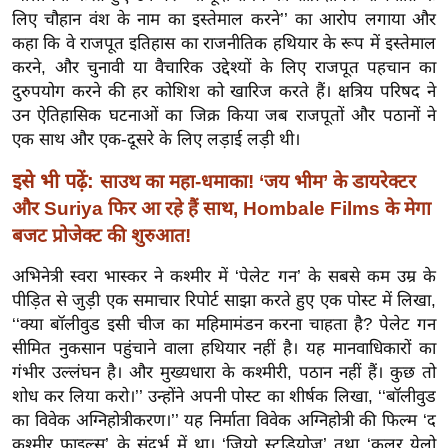
र्ल्ड
लिए चौहान वंश के नाम का इस्तेमाल करने’’ का आरोप लगाया और
कहा कि वे राजपूत इतिहास का राजनीतिक हथियार के रूप में इस्तेमाल
न्यू
करने, और चुनावी या वैचारिक उद्देश्यों के लिए राजपूत पहचान का
ज
दुरुपयोग करने की हर कोशिश को खारिज करते हैं। क्षत्रिय परिषद ने
ब्री
उन ऐतिहासिक घटनाओं का जिक्र किया जब राजपूतों और पठानों ने
फ
एक साथ और एक-दूसरे के लिए लड़ाई लड़ी थी।
म
इसे भी पढ़ें:
साउथ का महा-धमाका! ‘जय भीम’ के डायरेक्टर
नो
और Suriya फिर आ रहे हैं साथ, Hombale Films के मेगा
रं
ज
बजट प्रोजेक्ट की शुरुआत!
न
अभिनेत्री स्वरा भास्कर ने कश्मीर में ‘पेलेट गन’ के सबसे कम उम्र के
ज
पीड़ित से जुड़ी एक समाचार रिपोर्ट साझा करते हुए एक पोस्ट में लिखा,
ग
‘‘क्या बॉलीवुड इसी चीज का महिमामंडन करना चाहता है? पेलेट गन
त
सीमित नुकसान पहुंचाने वाला हथियार नहीं है। यह मानवाधिकारों का
बॉ
गंभीर उल्लंघन है। और मुख्यधारा के कश्मीरी, पठान नहीं हैं। कुछ तो
ली
शोध कर लिया करो।’’ उन्होंने अपनी पोस्ट का शीर्षक लिखा, ‘‘बॉलीवुड
का विवेक अग्निहोत्रीकरण।’’ यह निर्माता विवेक अग्निहोत्री की फिल्म ‘द
वु
कश्मीर फाइल्स’ के संदर्भ में था। ‘जियो स्टूडियोज’ तथा ‘कलर येलो