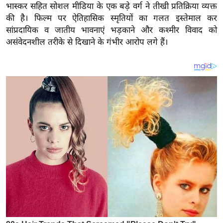
य
भास्कर सहित सोशल मीडिया के एक बड़े वर्ग ने तीखी प्रतिक्रिया व्यक्त
ब
की है। फिल्म पर ऐतिहासिक स्मृतियों का गलत इस्तेमाल कर
सांप्रदायिक व जातीय भावनाएं भड़काने और कश्मीर विवाद को
ज
असंवेदनशील तरीके से दिखाने के गंभीर आरोप लगे हैं।
ट
खे
ल
क्रि
के
ट
I
P
L
2
0
2
6
क्रा