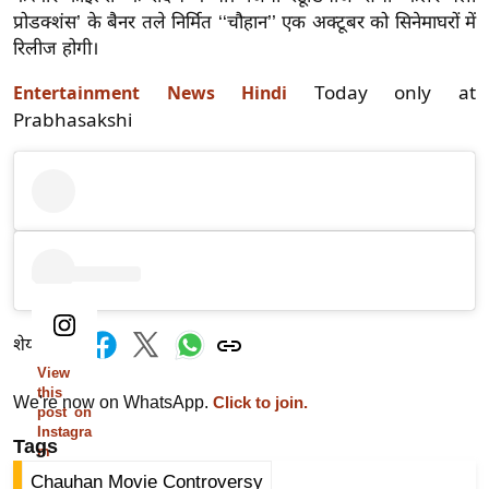
ड
प्रोडक्शंस’ के बैनर तले निर्मित ‘‘चौहान’’ एक अक्टूबर को सिनेमाघरों में
हॉ
रिलीज होगी।
ली
वु
Today only at
Entertainment News Hindi
Prabhasakshi
ड
फि
ल्म
स
मी
क्षा
B
r
शेयर करें
e
View
a
this
We're now on WhatsApp.
Click to join.
k
post on
Instagra
i
Tags
m
n
Chauhan Movie Controversy