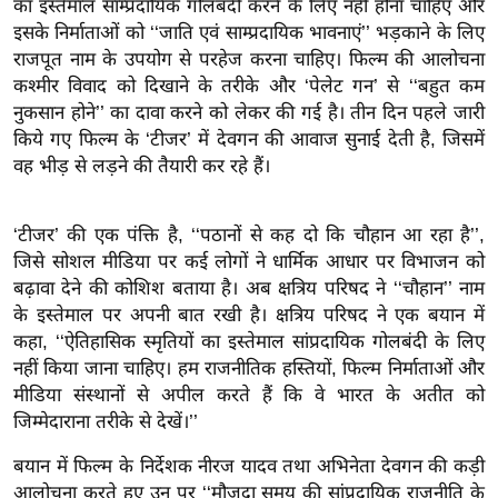
का इस्तेमाल साम्प्रदायिक गोलबंदी करने के लिए नहीं होना चाहिए और
ख्सि
इसके निर्माताओं को ‘‘जाति एवं साम्प्रदायिक भावनाएं’’ भड़काने के लिए
य
राजपूत नाम के उपयोग से परहेज करना चाहिए। फिल्म की आलोचना
त
कश्मीर विवाद को दिखाने के तरीके और ‘पेलेट गन’ से ‘‘बहुत कम
यं
नुकसान होने’’ का दावा करने को लेकर की गई है। तीन दिन पहले जारी
ग
किये गए फिल्म के ‘टीजर’ में देवगन की आवाज सुनाई देती है, जिसमें
इं
वह भीड़ से लड़ने की तैयारी कर रहे हैं।
डि
या
‘टीजर’ की एक पंक्ति है, ‘‘पठानों से कह दो कि चौहान आ रहा है’’,
सा
जिसे सोशल मीडिया पर कई लोगों ने धार्मिक आधार पर विभाजन को
हि
बढ़ावा देने की कोशिश बताया है। अब क्षत्रिय परिषद ने ‘‘चौहान’’ नाम
त्य
के इस्तेमाल पर अपनी बात रखी है। क्षत्रिय परिषद ने एक बयान में
ज
कहा, ‘‘ऐतिहासिक स्मृतियों का इस्तेमाल सांप्रदायिक गोलबंदी के लिए
ग
नहीं किया जाना चाहिए। हम राजनीतिक हस्तियों, फिल्म निर्माताओं और
त
मीडिया संस्थानों से अपील करते हैं कि वे भारत के अतीत को
जिम्मेदाराना तरीके से देखें।’’
ऑ
टो
बयान में फिल्म के निर्देशक नीरज यादव तथा अभिनेता देवगन की कड़ी
व
आलोचना करते हुए उन पर ‘‘मौजूदा समय की सांप्रदायिक राजनीति के