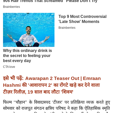
इ
म
ई
-
पे
प
र
मि
सा
ल
इसे भी पढ़ें:
Awarapan 2 Teaser Out | Emraan
बे
Hashmi की 'आवारापन 2' का रोंगटे खड़े कर देने वाला
मि
टीज़र रिलीज़, 19 साल बाद लौटा 'शिवम'
सा
ल
फिल्म ‘‘चौहान’’ के विवादास्पद ‘टीजर’ पर प्रतिक्रिया व्यक्त करते हुए
श
सोमवार को राजपूत संगठन क्षत्रिय परिषद ने कहा कि ऐतिहासिक स्मृति