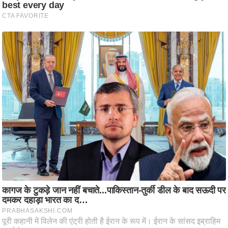
आ
र
.
आ
ई
.
चा
य
प
र
स
मी
क्षा
ध
र्म
ज्यो