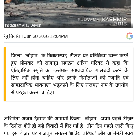
य
बि
ज़
Instagram Ajay Devgn
ने
रेनू तिवारी
। Jun 30 2026 12:04PM
स
उ
फिल्म ‘‘चौहान’’ के विवादास्पद ‘टीजर’ पर प्रतिक्रिया व्यक्त करते
द्यो
हुए सोमवार को राजपूत संगठन क्षत्रिय परिषद ने कहा कि
ग
ऐतिहासिक स्मृति का इस्तेमाल साम्प्रदायिक गोलबंदी करने के
ज
लिए नहीं होना चाहिए और इसके निर्माताओं को ‘‘जाति एवं
ग
साम्प्रदायिक भावनाएं’’ भड़काने के लिए राजपूत नाम के उपयोग
त
से परहेज करना चाहिए।
वि
शे
ष
अभिनेता अजय देवगन की आगामी फिल्म ‘‘चौहान’’ अपने पहले टीज़र
ज्ञ
के रिलीज होते ही बड़े विवादों में घिर गई है। तीन दिन पहले जारी किए
रा
गए इस टीज़र पर राजपूत संगठन 'क्षत्रिय परिषद' और अभिनेत्री स्वरा