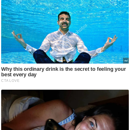
/
फै
श
न
घ
रे
लू
नु
स्खे
प
र्य
ट
न
स्थ
ल
फि