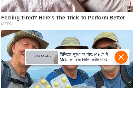
S
O
u
r
T
e
a
डिजिटल सुरक्षा पर जोर: MeitY ने
m
Meta को दिया निर्देश, कंटेंट मॉडरेशन
मजबूत करे
E
x
p
e
r
t
P
a
n