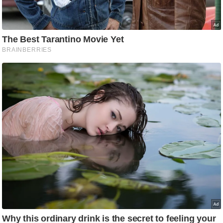
ष
ण
स
म
सा
म
यि
क
मा
तृ
भू
मि
स्तं
भ
ए
म
.