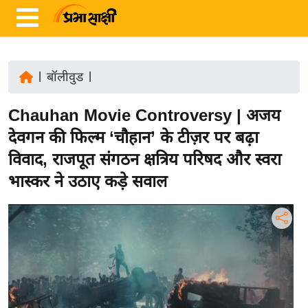
|
बॉलीवुड
|
ता
Chauhan Movie Controversy | अजय
ज़ा
ख
देवगन की फिल्म ‘चौहान’ के टीज़र पर बढ़ा
ब
विवाद, राजपूत संगठन क्षत्रिय परिषद और स्वरा
र
भास्कर ने उठाए कड़े सवाल
रा
ष्ट्री
य
अं
त
र्रा
ष्ट्री