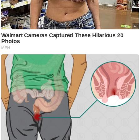
आ
र
.
आ
ई
.
चा
य
प
र
स
मी
क्षा
ध
र्म
ज्यो