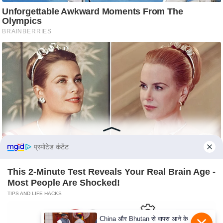
c
y
G
r
i
e
v
a
n
c
e
R
प्रमोटेड कंटेंट
e
d
This 2-Minute Test Reveals Your Real Brain Age -
Most People Are Shocked!
r
TIPS AND LIFE HACKS
e
s