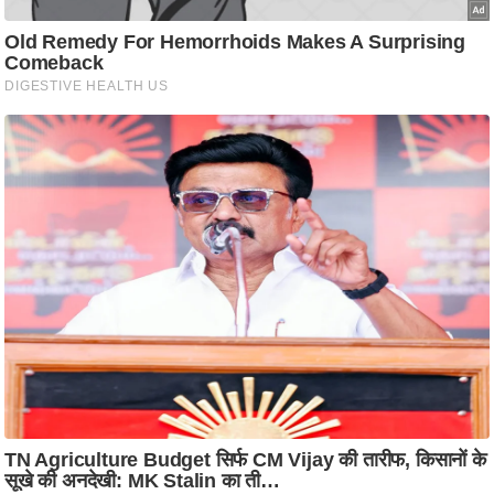
ति
ष
प्र
भु
म
हि
मा
/
ध
र्म
स्थ
ल
व्र
त
त्यो
हा
र