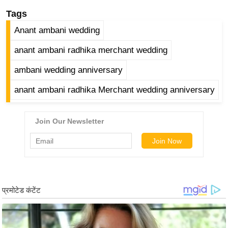
ड
Tags
हॉ
ली
Anant ambani wedding
वु
anant ambani radhika merchant wedding
ड
ambani wedding anniversary
फि
ल्म
anant ambani radhika Merchant wedding anniversary
स
मी
क्षा
B
r
e
a
k
i
n