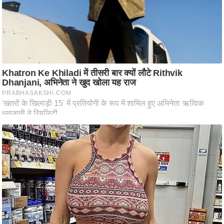
ष
ण
स
म
सा
म
यि
क
मा
तृ
भू
मि
स्तं
भ
ए
म
.