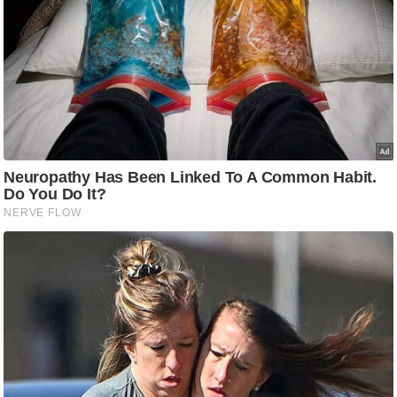
/
फै
श
न
घ
रे
लू
नु
स्खे
प
र्य
ट
न
स्थ
ल
फि