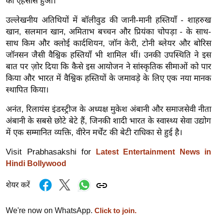
का एहसास हुआ।
र्ल्ड
उल्लेखनीय अतिथियों में बॉलीवुड की जानी-मानी हस्तियाँ - शाहरुख
न्यू
खान, सलमान खान, अमिताभ बच्चन और प्रियंका चोपड़ा - के साथ-
ज
साथ किम और क्लोई कार्दशियन, जॉन केरी, टोनी ब्लेयर और बोरिस
ब्री
जॉनसन जैसी वैश्विक हस्तियाँ भी शामिल थीं। उनकी उपस्थिति ने इस
फ
बात पर ज़ोर दिया कि कैसे इस आयोजन ने सांस्कृतिक सीमाओं को पार
म
किया और भारत में वैश्विक हस्तियों के जमावड़े के लिए एक नया मानक
नो
स्थापित किया।
रं
अनंत, रिलायंस इंडस्ट्रीज के अध्यक्ष मुकेश अंबानी और समाजसेवी नीता
ज
अंबानी के सबसे छोटे बेटे हैं, जिनकी शादी भारत के स्वास्थ्य सेवा उद्योग
न
में एक सम्मानित व्यक्ति, वीरेन मर्चेंट की बेटी राधिका से हुई है।
ज
ग
Visit Prabhasakshi for
Latest Entertainment News in
त
Hindi Bollywood
बॉ
शेयर करें
ली
वु
We're now on WhatsApp.
Click to join.