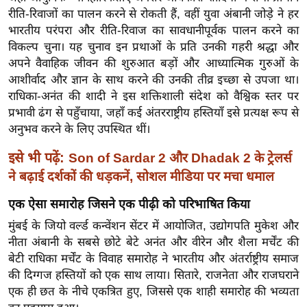
ख्सि
रीति-रिवाजों का पालन करने से रोकती हैं, वहीं युवा अंबानी जोड़े ने हर
य
भारतीय परंपरा और रीति-रिवाज का सावधानीपूर्वक पालन करने का
त
विकल्प चुना। यह चुनाव इन प्रथाओं के प्रति उनकी गहरी श्रद्धा और
यं
अपने वैवाहिक जीवन की शुरुआत बड़ों और आध्यात्मिक गुरुओं के
ग
आशीर्वाद और ज्ञान के साथ करने की उनकी तीव्र इच्छा से उपजा था।
राधिका-अनंत की शादी ने इस शक्तिशाली संदेश को वैश्विक स्तर पर
इं
प्रभावी ढंग से पहुँचाया, जहाँ कई अंतरराष्ट्रीय हस्तियाँ इसे प्रत्यक्ष रूप से
डि
अनुभव करने के लिए उपस्थित थीं।
या
सा
इसे भी पढ़ें:
Son of Sardar 2 और Dhadak 2 के ट्रेलर्स
हि
ने बढ़ाई दर्शकों की धड़कनें, सोशल मीडिया पर मचा धमाल
त्य
एक ऐसा समारोह जिसने एक पीढ़ी को परिभाषित किया
ज
ग
मुंबई के जियो वर्ल्ड कन्वेंशन सेंटर में आयोजित, उद्योगपति मुकेश और
नीता अंबानी के सबसे छोटे बेटे अनंत और वीरेन और शैला मर्चेंट की
त
बेटी राधिका मर्चेंट के विवाह समारोह ने भारतीय और अंतर्राष्ट्रीय समाज
ऑ
की दिग्गज हस्तियों को एक साथ लाया। सितारे, राजनेता और राजघराने
टो
एक ही छत के नीचे एकत्रित हुए, जिससे एक शाही समारोह की भव्यता
व