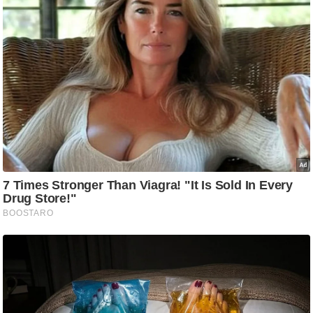
g
N
e
w
s
ला
इ
फ
स्टा
इ
ल
टे
क्नॉ
लॉ
जी
ब्यू
टी