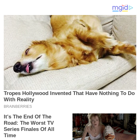
य
ब
ज
ट
खे
ल
क्रि
के
ट
I
P
L
2
0
2
6
क्रा