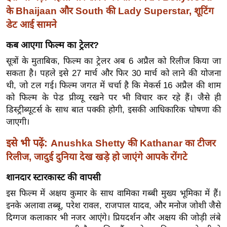
ख्सि
के Bhaijaan और South की Lady Superstar, शूटिंग
य
डेट आई सामने
त
कब आएगा फिल्म का ट्रेलर?
यं
ग
सूत्रों के मुताबिक, फिल्म का ट्रेलर अब 6 अप्रैल को रिलीज किया जा
इं
सकता है। पहले इसे 27 मार्च और फिर 30 मार्च को लाने की योजना
डि
थी, जो टल गई। फिल्म जगत में चर्चा है कि मेकर्स 16 अप्रैल की शाम
को फिल्म के पेड प्रीव्यू रखने पर भी विचार कर रहे हैं। जैसे ही
या
डिस्ट्रीब्यूटर्स के साथ बात पक्की होगी, इसकी आधिकारिक घोषणा की
सा
जाएगी।
हि
त्य
इसे भी पढ़ें:
Anushka Shetty की Kathanar का टीजर
ज
रिलीज, जादुई दुनिया देख खड़े हो जाएंगे आपके रोंगटे
ग
शानदार स्टारकास्ट की वापसी
त
इस फिल्म में अक्षय कुमार के साथ वामिका गब्बी मुख्य भूमिका में हैं।
ऑ
इनके अलावा तब्बू, परेश रावल, राजपाल यादव, और मनोज जोशी जैसे
टो
दिग्गज कलाकार भी नजर आएंगे। प्रियदर्शन और अक्षय की जोड़ी लंबे
व