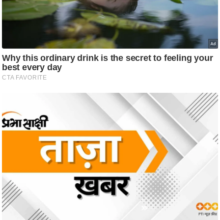
ट
ने
स
मं
त्रा
रि
ले
श
न
शि
प
रा
ज
नी
ति
वि
श्ले