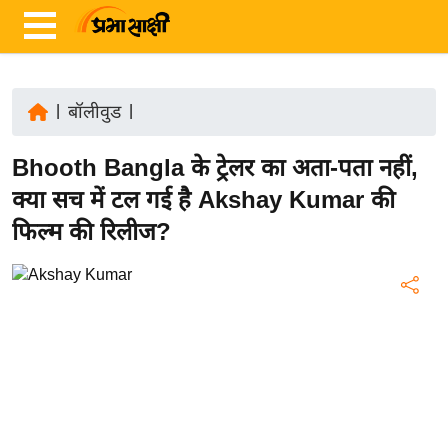
|
बॉलीवुड
|
ता
Bhooth Bangla के ट्रेलर का अता-पता नहीं,
ज़ा
ख
क्या सच में टल गई है Akshay Kumar की
ब
फिल्म की रिलीज?
र
रा
ष्ट्री
य
अं
त
र्रा
ष्ट्री