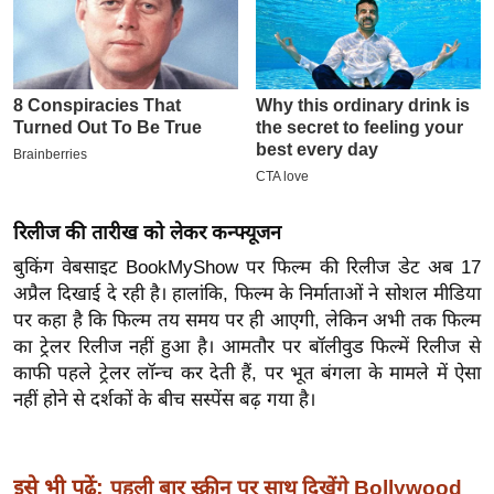
इ
म
ई
-
पे
प
र
रिलीज की तारीख को लेकर कन्फ्यूजन
मि
सा
बुकिंग वेबसाइट BookMyShow पर फिल्म की रिलीज डेट अब 17
अप्रैल दिखाई दे रही है। हालांकि, फिल्म के निर्माताओं ने सोशल मीडिया
ल
पर कहा है कि फिल्म तय समय पर ही आएगी, लेकिन अभी तक फिल्म
का ट्रेलर रिलीज नहीं हुआ है। आमतौर पर बॉलीवुड फिल्में रिलीज से
बे
काफी पहले ट्रेलर लॉन्च कर देती हैं, पर भूत बंगला के मामले में ऐसा
मि
नहीं होने से दर्शकों के बीच सस्पेंस बढ़ गया है।
सा
ल
श
इसे भी पढ़ें:
पहली बार स्क्रीन पर साथ दिखेंगे Bollywood