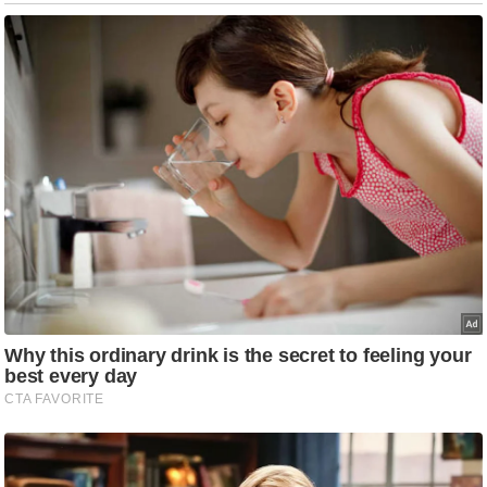
ड
हॉ
ली
वु
ड
फि
ल्म
स
मी
क्षा
B
r
e
a
k
i
n