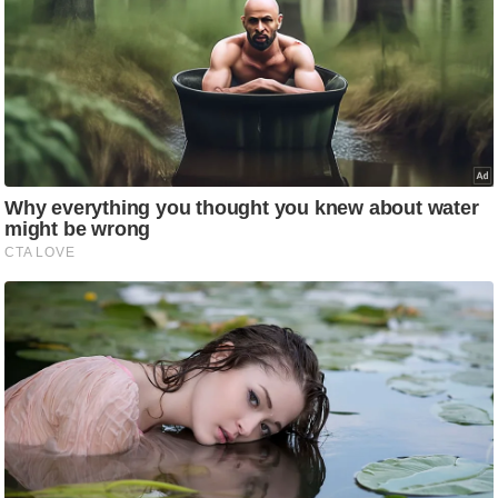
/
फै
श
न
घ
रे
लू
नु
स्खे
प
र्य
ट
न
स्थ
ल
फि