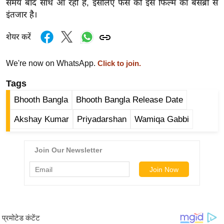
समय बाद साथ आ रही है, इसलिए फैंस को इस फिल्म का बेसब्री से
र्ल्ड
इंतजार है।
न्यू
ज
शेयर करें
ब्री
फ
We're now on WhatsApp.
Click to join.
म
Tags
नो
Bhooth Bangla
Bhooth Bangla Release Date
रं
ज
Akshay Kumar
Priyadarshan
Wamiqa Gabbi
न
ज
ग
त
बॉ
ली
वु