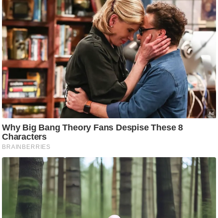
g
N
e
w
s
ला
इ
फ
स्टा
इ
ल
टे
क्नॉ
लॉ
जी
ब्यू
टी