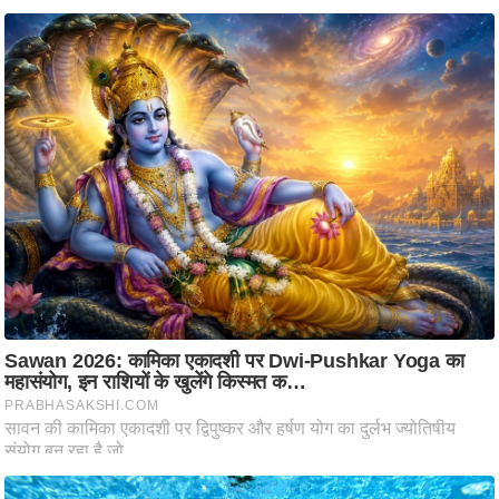
ति
ष
प्र
भु
म
हि
मा
/
ध
र्म
स्थ
ल
व्र
त
त्यो
हा
र