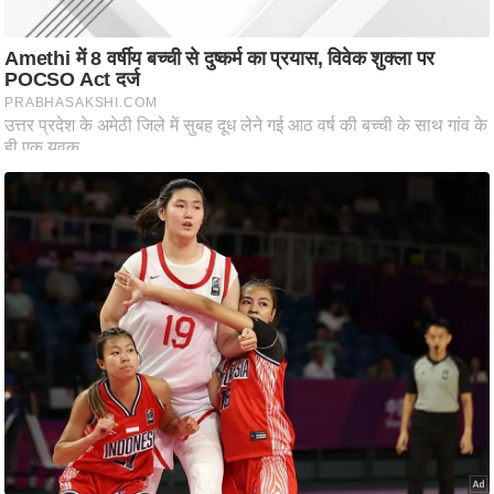
ष
ण
स
म
सा
म
यि
क
मा
तृ
भू
मि
स्तं
भ
ए
म
.