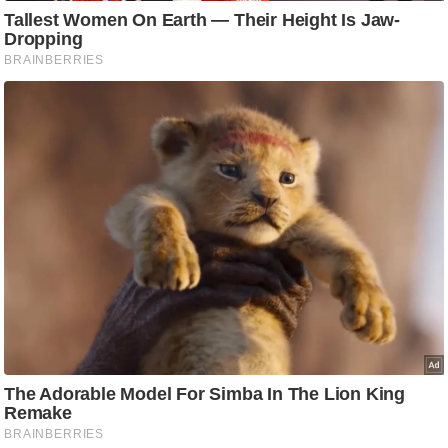
आ
र
.
आ
ई
.
चा
य
प
र
स
मी
क्षा
ध
र्म
ज्यो