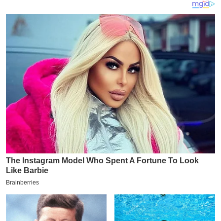
य
ब
ज
ट
खे
ल
क्रि
के
ट
I
P
L
2
0
2
6
क्रा