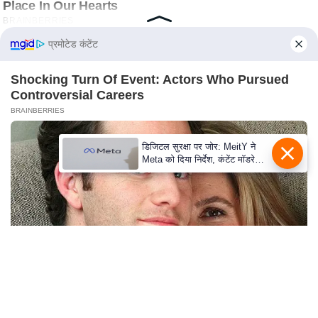
s
a
l
प्रमोटेड कंटेंट
C
o
Shocking Turn Of Event: Actors Who Pursued
Controversial Careers
d
BRAINBERRIES
e
O
डिजिटल सुरक्षा पर जोर: MeitY ने
f
Meta को दिया निर्देश, कंटेंट मॉडरेशन
E
मजबूत करे
t
h
i
c
s
R
S
The Insane True Stories Behind Cameron's