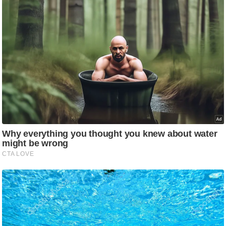
आ
र
.
आ
ई
.
चा
य
प
र
स
मी
क्षा
ध
र्म
ज्यो