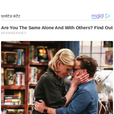
/
फै
श
न
घ
रे
लू
नु
स्खे
प
र्य
ट
न
स्थ
ल
फि