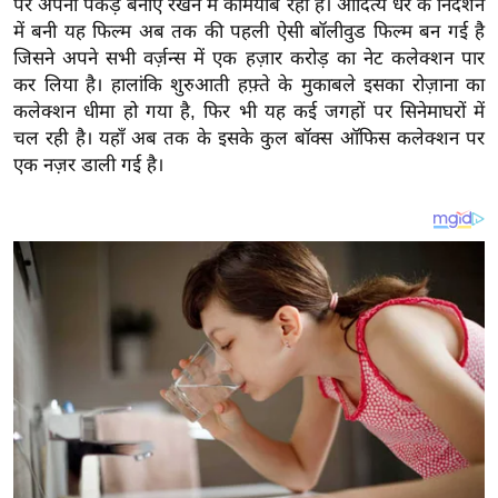
पर अपनी पकड़ बनाए रखने में कामयाब रही है।
आदित्य धर के निर्देशन
य
में बनी यह फिल्म अब तक की पहली ऐसी बॉलीवुड फिल्म बन गई है
ब
जिसने अपने सभी वर्ज़न्स में एक हज़ार करोड़ का नेट कलेक्शन पार
ज
कर लिया है। हालांकि शुरुआती हफ़्ते के मुकाबले इसका रोज़ाना का
ट
कलेक्शन धीमा हो गया है, फिर भी यह कई जगहों पर सिनेमाघरों में
खे
चल रही है। यहाँ अब तक के इसके कुल बॉक्स ऑफिस कलेक्शन पर
ल
एक नज़र डाली गई है।
क्रि
के
ट
I
P
L
2
0
2
6
क्रा