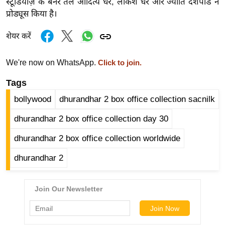
स्टूडियोज़ के बैनर तले आदित्य धर, लोकेश धर और ज्योति देशपांडे ने
g
प्रोड्यूस किया है।
N
e
शेयर करें
w
s
We're now on WhatsApp.
Click to join.
ला
Tags
इ
फ
bollywood
dhurandhar 2 box office collection sacnilk
स्टा
dhurandhar 2 box office collection day 30
इ
ल
dhurandhar 2 box office collection worldwide
टे
dhurandhar 2
क्नॉ
लॉ
जी
ब्यू
टी