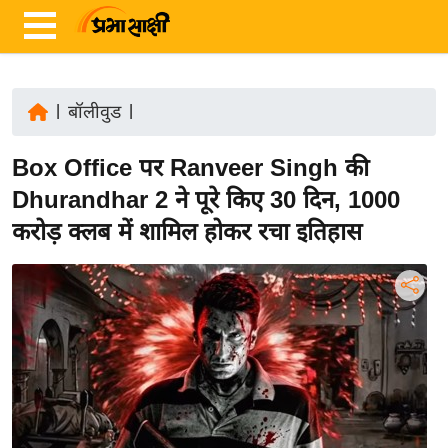
|
बॉलीवुड
|
ता
Box Office पर Ranveer Singh की
ज़ा
ख
Dhurandhar 2 ने पूरे किए 30 दिन, 1000
ब
करोड़ क्लब में शामिल होकर रचा इतिहास
र
रा
ष्ट्री
य
अं
त
र्रा
ष्ट्री