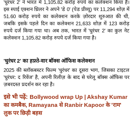
ख्सि
'धुरंधर 2' ने भारत में 1,105.82 करोड़ रुपये का कलेक्शन किया है।
इस स्पाई एक्शन थ्रिलर ने अपने 'डे 0' (पेड प्रीव्यू) पर 11,294 शोज़ में
य
51.60 करोड़ रुपये का कलेक्शन करके ज़ोरदार शुरुआत की थी,
त
जबकि इसके पहले दिन का कलेक्शन 21,633 शोज़ में 123 करोड़
यं
रुपये दर्ज किया गया था।
अब तक, भारत में 'धुरंधर 2' का कुल नेट
ग
कलेक्शन 1,105.82 करोड़ रुपये दर्ज किया गया है।
इं
डि
या
'धुरंधर 2' का हफ़्ते-वार बॉक्स ऑफिस कलेक्शन
सा
2025 की ब्लॉकबस्टर फिल्म 'धुरंधर' का दूसरा भाग, जिसका टाइटल
हि
'धुरंधर: द रिवेंज' है, अपनी रिलीज़ के बाद से घरेलू बॉक्स ऑफिस पर
त्य
ज़बरदस्त प्रदर्शन कर रहा है।
ज
इसे भी पढ़ें:
Bollywood wrap Up | Akshay Kumar
ग
का कमबैक, Ramayana से Ranbir Kapoor के 'राम'
त
लुक पर छिड़ी बहस
ऑ
टो
व