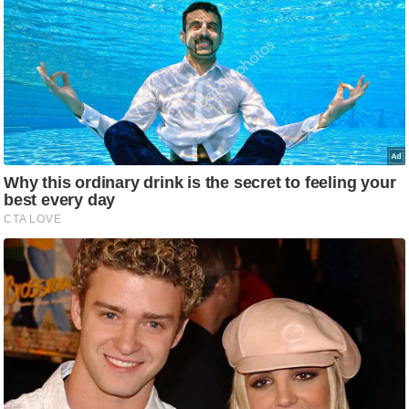
ति
ष
प्र
भु
म
हि
मा
/
ध
र्म
स्थ
ल
व्र
त
त्यो
हा
र