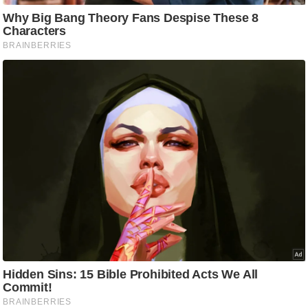
ट
ने
स
मं
त्रा
रि
ले
श
न
शि
प
रा
ज
नी
ति
वि
श्ले