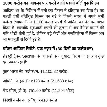
1000 करोड़ का आंकड़ा पार करने वाली पहली बॉलीवुड फिल्म
र्ल्ड
आदित्य धर के निर्देशन में बनी इस फिल्म ने इतिहास रच दिया है। यह
न्यू
पहली ऐसी बॉलीवुड फिल्म बन गई है जिसने भारत में अपने सभी
ज
वर्जन्स (भाषाओं) में 1,100 करोड़ रुपये से अधिक का नेट कलेक्शन
ब्री
किया है। हालांकि शुरुआती हफ़्तों की तुलना में अब दैनिक कमाई की
फ
गति थोड़ी धीमी हुई है, लेकिन बड़े केंद्रों और मल्टीप्लेक्स में फिल्म अब
म
भी मज़बूती से टिकी हुई है।
नो
बॉक्स ऑफिस रिपोर्ट: एक नज़र में (30 दिनों का कलेक्शन)
रं
ज
इंडस्ट्री ट्रैकर Sacnilk के आंकड़ों के अनुसार, फिल्म का प्रदर्शन कुछ
इस प्रकार रहा है:
न
ज
कुल भारत नेट कलेक्शन: ₹1,105.82 करोड़
ग
त
ओपनिंग डे (डे 1): ₹123 करोड़ (21,633 शोज़)
बॉ
पेड प्रीव्यू (डे 0): ₹51.60 करोड़ (11,294 शोज़)
ली
विदेशी कलेक्शन (ग्रॉस): ₹418 करोड़
वु