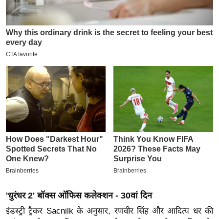
इ
म
ई
-
पे
प
र
मि
सा
ल
बे
मि
सा
ल
'धुरंधर 2' बॉक्स ऑफिस कलेक्शन - 30वां दिन
श
इंडस्ट्री ट्रैकर Sacnilk के अनुसार, रणवीर सिंह और आदित्य धर की