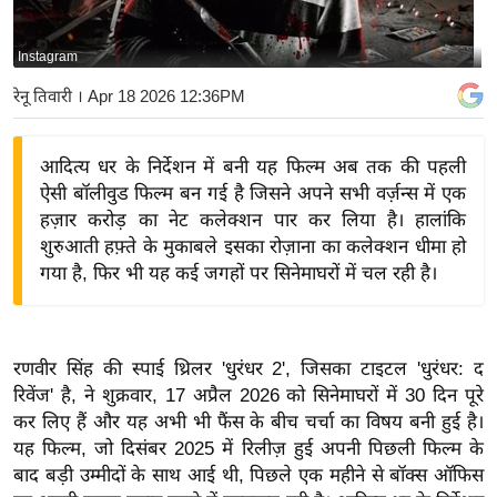
य
बि
Instagram
ज़
रेनू तिवारी
। Apr 18 2026 12:36PM
ने
स
आदित्य धर के निर्देशन में बनी यह फिल्म अब तक की पहली
उ
ऐसी बॉलीवुड फिल्म बन गई है जिसने अपने सभी वर्ज़न्स में एक
द्यो
हज़ार करोड़ का नेट कलेक्शन पार कर लिया है। हालांकि
ग
शुरुआती हफ़्ते के मुकाबले इसका रोज़ाना का कलेक्शन धीमा हो
ज
गया है, फिर भी यह कई जगहों पर सिनेमाघरों में चल रही है।
ग
त
वि
रणवीर सिंह की स्पाई थ्रिलर 'धुरंधर 2', जिसका टाइटल 'धुरंधर: द
शे
रिवेंज' है, ने शुक्रवार, 17 अप्रैल 2026 को सिनेमाघरों में 30 दिन पूरे
ष
कर लिए हैं और यह अभी भी फैंस के बीच चर्चा का विषय बनी हुई है।
ज्ञ
यह फिल्म, जो दिसंबर 2025 में रिलीज़ हुई अपनी पिछली फिल्म के
रा
बाद बड़ी उम्मीदों के साथ आई थी, पिछले एक महीने से बॉक्स ऑफिस