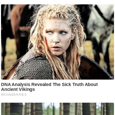
ष
ण
स
म
सा
म
यि
क
मा
तृ
भू
मि
स्तं
भ
ए
म
.