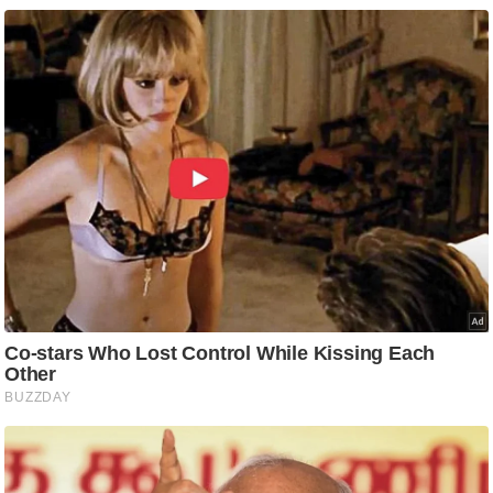
ष
ण
स
म
सा
म
यि
क
मा
तृ
भू
मि
स्तं
भ
ए
म
.