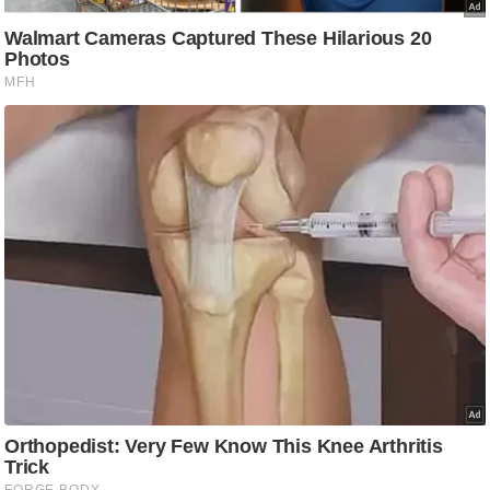
g
N
e
w
s
ला
इ
फ
स्टा
इ
ल
टे
क्नॉ
लॉ
जी
ब्यू
टी