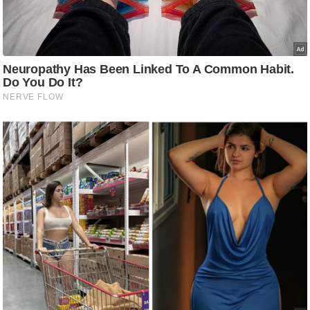
ड
हॉ
ली
वु
ड
फि
ल्म
स
मी
क्षा
B
r
e
a
k
i
n