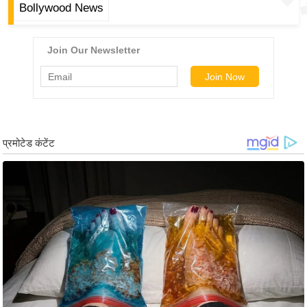
Bollywood News
र्ल्ड
न्यू
ज
ब्री
फ
म
नो
रं
ज
न
ज
ग
त
बॉ
ली
वु