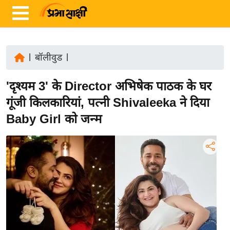
|
बॉलीवुड
|
ता
'दृश्यम 3' के Director अभिषेक पाठक के घर
ज़ा
ख
गूंजी किलकारियां, पत्नी Shivaleeka ने दिया
ब
Baby Girl को जन्म
र
रा
ष्ट्री
य
अं
त
र्रा
ष्ट्री