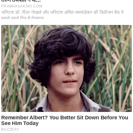
ट
ने
स
मं
त्रा
रि
ले
श
न
शि
प
रा
ज
नी
ति
वि
श्ले