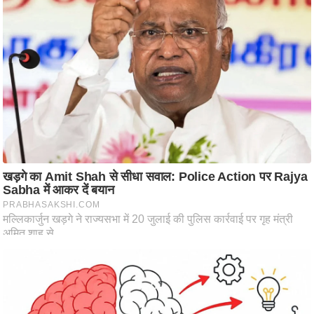
आ
र
.
आ
ई
.
चा
य
प
र
स
मी
क्षा
ध
र्म
ज्यो