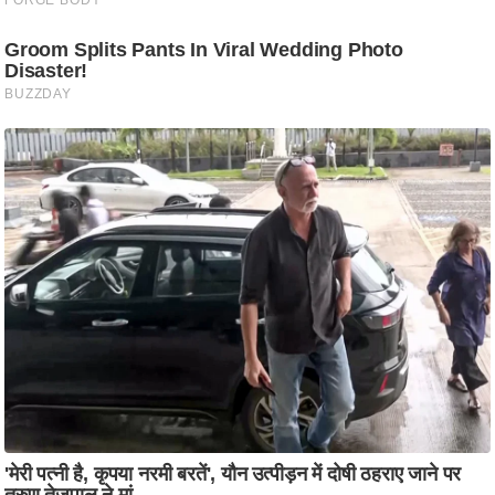
/
फै
श
न
घ
रे
लू
नु
स्खे
प
र्य
ट
न
स्थ
ल
फि