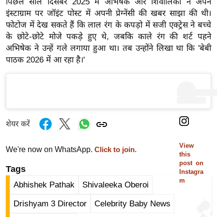
पिछले साल दिसंबर 2025 में अभिषेक और शिवालिका ने अपने
ख्सि
इंस्टाग्राम पर जॉइंट पोस्ट में अपनी प्रेग्नेंसी की खबर साझा की थी।
य
फोटोज में देख सकते हैं कि लाल रंग के कपड़ो में सजी एक्ट्रेस ने बच्चे
त
के छोटे-छोटे मोजे पकड़े हुए थे, जबकि काले रंग की शर्ट पहने
यं
अभिषेक ने उन्हें गले लगाया हुआ था। तब उन्होंने लिखा था कि 'बेबी
ग
पाठक 2026 में आ रहा है।'
इं
डि
या
सा
हि
शेयर करें
त्य
View
ज
We're now on WhatsApp.
Click to join.
this
ग
post on
Tags
त
Instagra
m
Abhishek Pathak
Shivaleeka Oberoi
ऑ
टो
Drishyam 3 Director
Celebrity Baby News
व