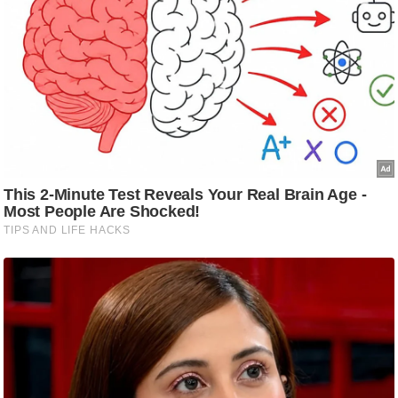
ति
ष
प्र
भु
म
हि
मा
/
ध
र्म
स्थ
ल
व्र
त
त्यो
हा
र