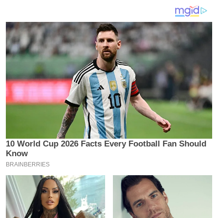
य
ब
ज
ट
खे
ल
क्रि
के
ट
I
P
L
2
0
2
6
क्रा