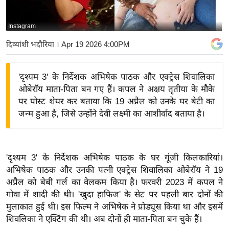
य
बि
Instagram
ज़
दिव्यांशी भदौरिया
। Apr 19 2026 4:00PM
ने
स
'दृश्यम 3' के निर्देशक अभिषेक पाठक और एक्ट्रेस शिवालिका
उ
ओबेरॉय माता-पिता बन गए हैं। कपल ने अक्षय तृतीया के मौके
द्यो
पर पोस्ट शेयर कर बताया कि 19 अप्रैल को उनके घर बेटी का
ग
जन्म हुआ है, जिसे उन्होंने देवी लक्ष्मी का आशीर्वाद बताया है।
ज
ग
त
'दृश्यम 3' के निर्देशक अभिषेक पाठक के घर गूंजी किलकारियां।
वि
अभिषेक पाठक और उनकी पत्नी एक्ट्रेस शिवालिका ओबेरॉय ने 19
शे
अप्रैल को बेबी गर्ल का वेलकम किया है। फरवरी 2023 में कपल ने
ष
गोवा में शादी की थी। 'खुदा हाफिज' के सेट पर पहली बार दोनों की
ज्ञ
मुलाकात हुई थी। इस फिल्म ने अभिषेक ने प्रोड्यूस किया था और इसमें
रा
शिवलिका ने एक्टिंग की थी। अब दोनों ही माता-पिता बन चुके हैं।