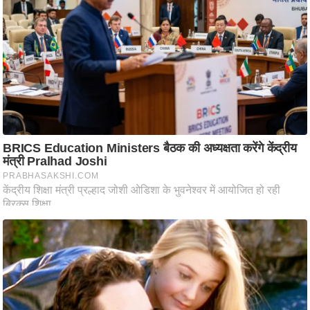
आ
र
.
आ
ई
.
चा
य
प
र
स
मी
क्षा
ध
र्म
ज्यो