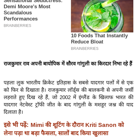
इ
म
ई
-
पे
प
र
राजकुमार राव अपनी बायोपिक में सौरव गांगुली का किरदार निभा रहे हैं
मि
सा
ल
पहला लुक भारतीय क्रिकेट इतिहास के सबसे यादगार पलों में से एक
को फिर से दिखाता है। राजकुमार लॉर्ड्स की बालकनी से अपनी जर्सी
लहराते हुए दिख रहे हैं, जो 2002 में इंग्लैंड के खिलाफ भारत की
बे
यादगार नेटवेस्ट ट्रॉफी जीत के बाद गांगुली के मशहूर जश्न की याद
मि
दिलाता है।
सा
ल
इसे भी पढ़ें:
Mimi की शूटिंग के दौरान Kriti Sanon को
श
लेना पड़ा था बड़ा फैसला, सालों बाद किया खुलासा