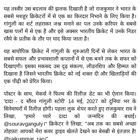
ख्सि
यह तस्वीर उस बदलाव की झलक दिखाती है जो राजकुमार ने भारत के
य
सबसे मशहूर क्रिकेटरों में से एक का किरदार निभाने के लिए किया है।
त
गांगुली का शर्ट लहराकर जश्न मनाने का पल उनके करियर के सबसे
यं
खास पलों में से एक है और इसे अक्सर भारतीय क्रिकेट में उनके निडर
ग
रवैये के प्रतीक के तौर पर याद किया जाता है।
इं
यह बायोपिक क्रिकेट में गांगुली के शुरुआती दिनों से लेकर भारत के
डि
सबसे सफल और प्रभावशाली कप्तानों में से एक बनने तक के सफर को
या
दिखाएगी। इसका मकसद उस दृढ़ संकल्प, लीडरशिप और हिम्मत को
सा
दिखाना है जिसने भारतीय क्रिकेट को नई शक्ल दी और खिलाड़ियों की
हि
एक पीढ़ी को प्रेरित किया।
त्य
पोस्टर के साथ, मेकर्स ने फिल्म की रिलीज़ डेट का भी ऐलान किया।
ज
'दादा - द सौरव गांगुली स्टोरी' 14 मई, 2027 को दुनिया भर के
ग
सिनेमाघरों में रिलीज़ होगी। पहला लुक शेयर करते हुए राजकुमार राव ने
त
लिखा, "हमारे प्यारे दादा को जन्मदिन की बधाई।
ऑ
@souravganguly।" क्रिकेटर ने लिखा, "अब तक का सबसे अच्छा
टो
तोहफ़ा! आपको मेरा कवर ड्राइव खेलते देखने का बेसब्री से इंतज़ार है!
व
@rajkummar_rao।"