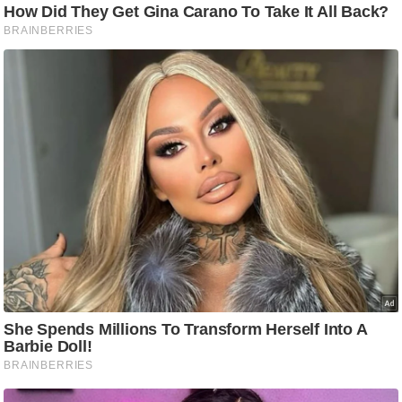
ट
ने
स
मं
त्रा
रि
ले
श
न
शि
प
रा
ज
नी
ति
वि
श्ले