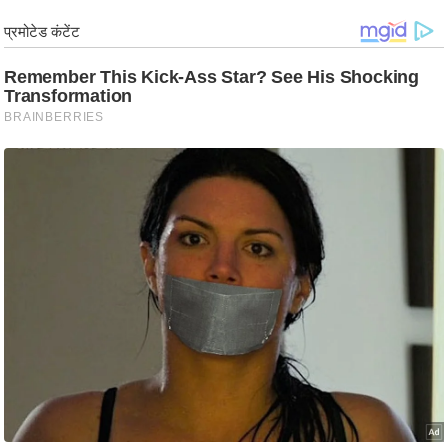
/
फै
श
न
घ
रे
लू
नु
स्खे
प
र्य
ट
न
स्थ
ल
फि