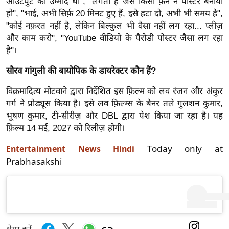
ड
आउटपुट की उम्मीद थी", "लगता है जैसे किसी फ़ैन ने पोस्टर बनाया
हो", "भाई, अभी सिर्फ़ 20 मिनट हुए हैं, इसे हटा दो, अभी भी समय है",
हॉ
"कोई नफ़रत नहीं है, लेकिन बिल्कुल भी वैसा नहीं लग रहा... प्लीज़
ली
और काम करो", "YouTube वीडियो के पैरोडी पोस्टर जैसा लग रहा
वु
है"।
ड
सौरव गांगुली की बायोपिक के डायरेक्टर कौन हैं?
फि
ल्म
विक्रमादित्य मोटवाने द्वारा निर्देशित इस फ़िल्म को लव रंजन और अंकुर
स
गर्ग ने प्रोड्यूस किया है। इसे लव फ़िल्म्स के बैनर तले गुलशन कुमार,
मी
भूषण कुमार, टी-सीरीज़ और DBL द्वारा पेश किया जा रहा है। यह
क्षा
फ़िल्म 14 मई, 2027 को रिलीज़ होगी।
B
Today only at
Entertainment News Hindi
r
Prabhasakshi
e
a
k
i
n