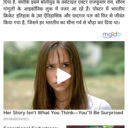
य
दिया है, क्योंकि इसमें बॉलीवुड के वर्सेटाइल एक्टर राजकुमार राव, सौरव
गांगुली के आइकॉनिक लुक में नजर आ रहे हैं। पोस्टर में भारतीय
ब
क्रिकेट इतिहास के उस ऐतिहासिक और यादगार पल को फिर से जीवंत
ज
किया गया है, जिसने हर भारतीय का सीना गर्व से चौड़ा कर दिया था।
ट
खे
ल
क्रि
के
ट
I
P
L
2
0
2
6
क्रा