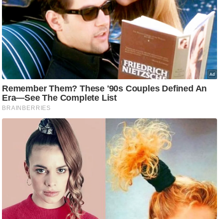
ति
ष
प्र
भु
म
हि
मा
/
ध
र्म
स्थ
ल
व्र
त
त्यो
हा
र