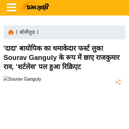
|
बॉलीवुड
|
ता
'दादा' बायोपिक का धमाकेदार फर्स्ट लुक!
ज़ा
ख
Sourav Ganguly के रूप में छाए राजकुमार
ब
राव, 'शर्टलेस' पल हुआ रिक्रिएट
र
रा
ष्ट्री
य
अं
त
र्रा
ष्ट्री