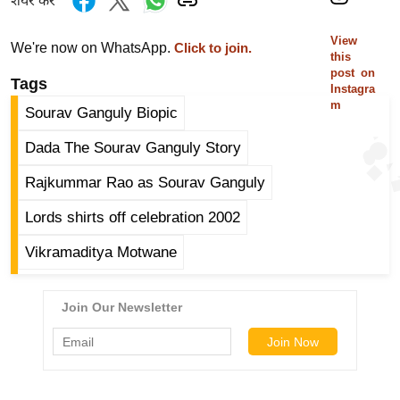
शेयर करें
g
N
View
We're now on WhatsApp.
Click to join.
e
this
post on
w
Tags
Instagra
s
m
Sourav Ganguly Biopic
ला
Dada The Sourav Ganguly Story
इ
फ
Rajkummar Rao as Sourav Ganguly
स्टा
Lords shirts off celebration 2002
इ
ल
Vikramaditya Motwane
टे
क्नॉ
लॉ
जी
ब्यू
टी