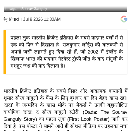
य
Instagram Sourav Ganguly
बि
रेनू तिवारी
। Jul 8 2026 11:39AM
ज़
ने
पहला लुक भारतीय क्रिकेट इतिहास के सबसे यादगार पलों में से
स
एक को फिर से दिखाता है। राजकुमार लॉर्ड्स की बालकनी से
उ
अपनी जर्सी लहराते हुए दिख रहे हैं, जो 2002 में इंग्लैंड के
द्यो
खिलाफ भारत की यादगार नेटवेस्ट ट्रॉफी जीत के बाद गांगुली के
ग
मशहूर जश्न की याद दिलाता है।
ज
ग
त
भारतीय क्रिकेट इतिहास के सबसे निडर और आक्रामक कप्तानों में
वि
शुमार सौरव गांगुली के फैंस के लिए बुधवार का दिन बेहद खास रहा।
शे
'दादा' के जन्मदिन के खास मौके पर मेकर्स ने उनकी बहुप्रतीक्षित
ष
बायोपिक 'दादा: द सौरव गांगुली स्टोरी' (Dada: The Sourav
ज्ञ
Ganguly Story) का पहला लुक (First Look Poster) जारी कर
रा
दिया है। इस पोस्टर ने सामने आते ही सोशल मीडिया पर तहलका मचा