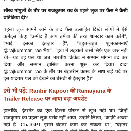
र्ल्ड
सौरव गांगुली के तौर पर राजकुमार राव के पहले लुक पर फैंस ने कैसी
न्यू
प्रतिक्रिया दी?
ज
ब्री
पहला लुक सामने आने के बाद फैंस उत्साहित दिखे। लोगों ने ऐसे
कमेंट्स किए: "उम्मीद है आप हमेशा की तरह शानदार काम करेंगे",
फ
"भाई, इसका इंतज़ार है", "बहुत-बहुत शुभकामनाएँ
म
@rajkummar_rao भैया", "हवा में लहराती जर्सी सिर्फ़ एक जश्न नहीं
नो
थी—यह वह पल था जब भारतीय क्रिकेट ने सम्मान मांगना बंद कर
रं
दिया और सम्मान हासिल करना शुरू कर दिया। दादा
ज
@rajkummar_rao के तौर पर बेहतरीन कास्ट के साथ बड़े पर्दे पर
न
इस यादगार पल को देखने का बेसब्री से इंतज़ार है।"
ज
इसे भी पढ़ें:
Ranbir Kapoor की Ramayana के
ग
Trailer Release पर आया बड़ा अपडेट
त
बॉ
हालांकि, इंटरनेट का एक हिस्सा पोस्टर से खुश नहीं था। जिन्हें
ली
राजकुमार का पहला लुक पसंद नहीं आया, उन्होंने लिखा, "काफ़ी अच्छा
वु
नहीं है। ChatGPT इससे बेहतर काम कर सकता था", "बेहतर