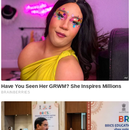
ष
ण
स
म
सा
म
यि
क
मा
तृ
भू
मि
स्तं
भ
ए
म
.