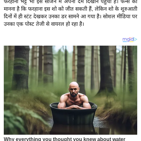
फरहाना भट्ट भी इस सीजन में अपना दम दिखाने पहुंची हैं। फैन्स का
य
मानना है कि फरहाना इस शो को जीत सकती हैं, लेकिन शो के शुरुआती
ब
दिनों में ही स्टंट देखकर उनका डर सामने आ गया है। सोशल मीडिया पर
ज
उनका एक पोस्ट तेजी से वायरल हो रहा है।
ट
खे
ल
क्रि
के
ट
I
P
L
2
0
2
6
क्रा