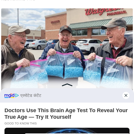
e
r
t
i
s
e
P
r
i
v
a
c
y
प्रमोटेड कंटेंट
P
Doctors Use This Brain Age Test To Reveal Your
o
True Age — Try It Yourself
l
GOOD TO KNOW THIS
i