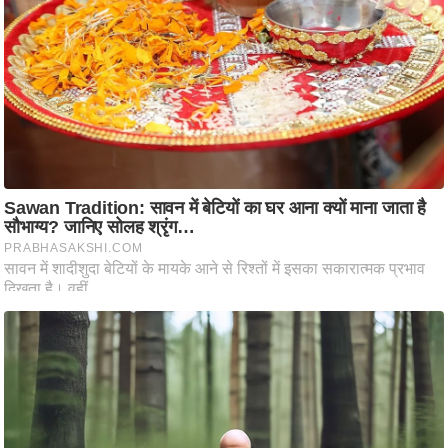
ट
ने
स
मं
त्रा
रि
ले
श
न
शि
प
रा
ज
नी
ति
वि
श्ले