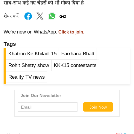
साथ-साथ कई नए चेहरों को भी मौका दिया है।
र्ल्ड
न्यू
शेयर करें
ज
ब्री
We're now on WhatsApp.
Click to join.
फ
Tags
म
Khatron Ke Khiladi 15
Farrhana Bhatt
नो
रं
Rohit Shetty show
KKK15 contestants
ज
Reality TV news
न
ज
ग
त
बॉ
ली
वु