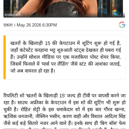
य
बि
Instagram
ज़
एकता
। May 26 2026 6:30PM
ने
स
खतरों के खिलाड़ी 15 की केपटाउन में शूटिंग शुरू हो गई है,
उ
जहाँ कंटेस्टेंट फरहाना भट्ट शुरुआती स्टंट्स देखकर ही घबरा गई
द्यो
हैं। उन्होंने सोशल मीडिया पर एक मजाकिया पोस्ट शेयर किया,
ग
जिसमें फिनाले में 'मार्स पर लैंडिंग' जैसे स्टंट की आशंका जताई,
ज
जो अब वायरल हो रहा है।
ग
त
वि
रियलिटी शो 'खतरों के खिलाड़ी 15' जल्द ही टीवी पर वापसी करने जा
शे
रहा है। साउथ अफ्रीका के केपटाउन में इस शो की शूटिंग भी शुरू हो
ष
चुकी है। रोहित शेट्टी के इस धमाकेदार शो में इस बार गौरव खन्ना,
ज्ञ
ऋत्विक धनजानी, जैस्मिन भसीन, करण वाही और विशाल आदित्य सिंह
रा
जैसे कई बड़े सितारे नजर आने वाले हैं। इनके साथ ही 'बिग बॉस' फेम