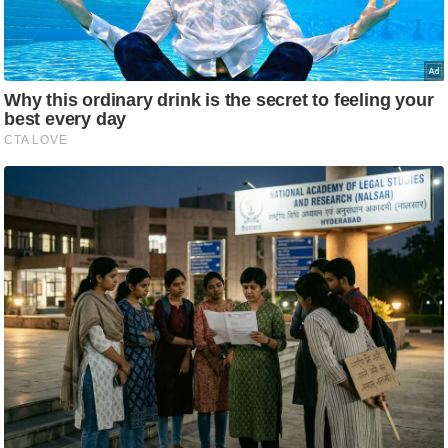
आ
र
.
आ
ई
.
चा
य
प
र
स
मी
क्षा
ध
र्म
ज्यो