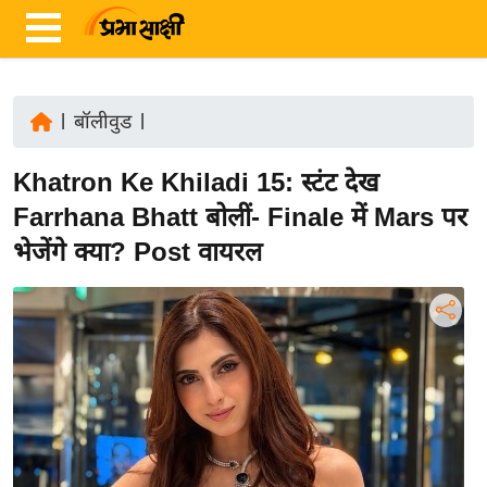
|
बॉलीवुड
|
ता
Khatron Ke Khiladi 15: स्टंट देख
ज़ा
ख
Farrhana Bhatt बोलीं- Finale में Mars पर
ब
भेजेंगे क्या? Post वायरल
र
रा
ष्ट्री
य
अं
त
र्रा
ष्ट्री