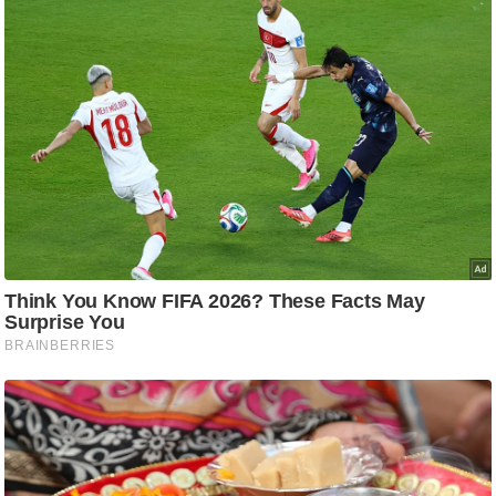
/
फै
श
न
घ
रे
लू
नु
स्खे
प
र्य
ट
न
स्थ
ल
फि