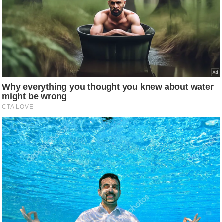
ष
ण
स
म
सा
म
यि
क
मा
तृ
भू
मि
स्तं
भ
ए
म
.