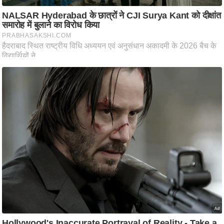
ति
ष
प्र
भु
म
हि
मा
/
ध
र्म
स्थ
ल
व्र
त
त्यो
हा
र