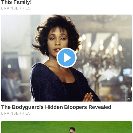
g
N
e
w
s
ला
इ
फ
स्टा
इ
ल
टे
क्नॉ
लॉ
जी
ब्यू
टी