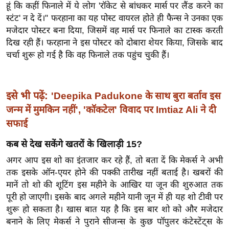
ख्सि
हूं कि कहीं फिनाले में ये लोग 'रॉकेट से बांधकर मार्स पर लैंड करने का
य
स्टंट' न दे दें।" फरहाना का यह पोस्ट वायरल होते ही फैन्स ने उनका एक
त
मजेदार पोस्टर बना दिया, जिसमें वह मार्स पर फिनाले का टास्क करती
दिख रही हैं। फरहाना ने इस पोस्टर को दोबारा शेयर किया, जिसके बाद
यं
चर्चा शुरू हो गई है कि वह फिनाले तक पहुंच चुकी हैं।
ग
इं
डि
इसे भी पढ़ें:
'Deepika Padukone के साथ बुरा बर्ताव इस
या
जन्म में मुमकिन नहीं', 'कॉकटेल' विवाद पर Imtiaz Ali ने दी
सा
सफाई
हि
त्य
कब से देख सकेंगे खतरों के खिलाड़ी 15?
ज
अगर आप इस शो का इंतजार कर रहे हैं, तो बता दें कि मेकर्स ने अभी
ग
तक इसके ऑन-एयर होने की पक्की तारीख नहीं बताई है। खबरों की
त
मानें तो शो की शूटिंग इस महीने के आखिर या जून की शुरुआत तक
पूरी हो जाएगी। इसके बाद अगले महीने यानी जून में ही यह शो टीवी पर
ऑ
शुरू हो सकता है। खास बात यह है कि इस बार शो को और मजेदार
टो
बनाने के लिए मेकर्स ने पुराने सीजन्स के कुछ पॉपुलर कंटेस्टेंट्स के
व