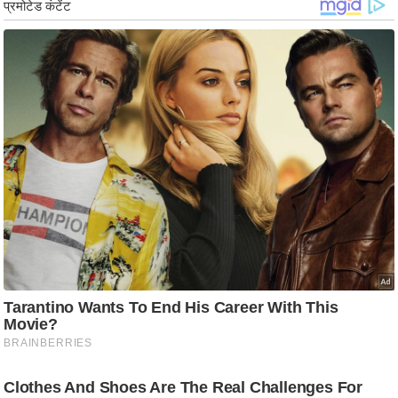
ड
हॉ
ली
वु
ड
फि
ल्म
स
मी
क्षा
B
r
e
a
k
i
n