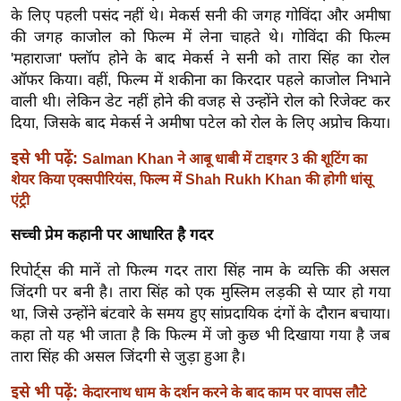
ख्सि
के लिए पहली पसंद नहीं थे। मेकर्स सनी की जगह गोविंदा और अमीषा
य
की जगह काजोल को फिल्म में लेना चाहते थे। गोविंदा की फिल्म
त
'महाराजा' फ्लॉप होने के बाद मेकर्स ने सनी को तारा सिंह का रोल
ऑफर किया। वहीं, फिल्म में शकीना का किरदार पहले काजोल निभाने
यं
वाली थी। लेकिन डेट नहीं होने की वजह से उन्होंने रोल को रिजेक्ट कर
ग
दिया, जिसके बाद मेकर्स ने अमीषा पटेल को रोल के लिए अप्रोच किया।
इं
डि
इसे भी पढ़ें:
Salman Khan ने आबू धाबी में टाइगर 3 की शूटिंग का
या
शेयर किया एक्सपीरियंस, फिल्म में Shah Rukh Khan की होगी धांसू
एंट्री
सा
हि
सच्ची प्रेम कहानी पर आधारित है गदर
त्य
रिपोर्ट्स की मानें तो फिल्म गदर तारा सिंह नाम के व्यक्ति की असल
ज
जिंदगी पर बनी है। तारा सिंह को एक मुस्लिम लड़की से प्यार हो गया
ग
था, जिसे उन्होंने बंटवारे के समय हुए सांप्रदायिक दंगों के दौरान बचाया।
त
कहा तो यह भी जाता है कि फिल्म में जो कुछ भी दिखाया गया है जब
ऑ
तारा सिंह की असल जिंदगी से जुड़ा हुआ है।
टो
इसे भी पढ़ें:
व
केदारनाथ धाम के दर्शन करने के बाद काम पर वापस लौटे