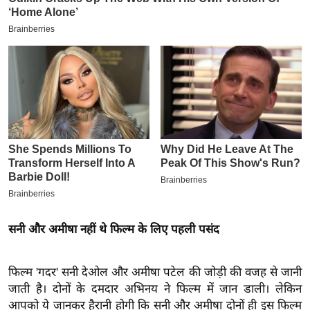
इ
म
ई
-
पे
प
र
मि
सा
ल
बे
सनी और अमीषा नहीं थे फिल्म के लिए पहली पसंद
मि
सा
फिल्म 'गदर' सनी देओल और अमीषा पटेल की जोड़ी की वजह से जानी
ल
जाती है। दोनों के दमदार अभिनय ने फिल्म में जान डाली। लेकिन
श
आपको ये जानकर हैरानी होगी कि सनी और अमीषा दोनों ही इस फिल्म