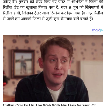
य
जरिए दी। गुरुवार को शेयर किए गए पोस्ट में अभिनेता ने फिल्म की
रिलीज डेट का खुलासा किया। बता दें, गदर 9 जून को सिनेमाघरों में
ब
रिलीज होगी, जिसका ट्रेलर आज रिलीज कर दिया गया है। गदर रिलीज
ज
से पहले हम आपको फिल्म से जुड़ी कुछ रोमांचक बातें बताते हैं।
ट
खे
ल
क्रि
के
ट
I
P
L
2
0
2
6
क्रा