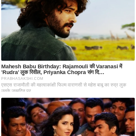
ति
ष
प्र
भु
म
हि
मा
/
ध
र्म
स्थ
ल
व्र
त
त्यो
हा
र