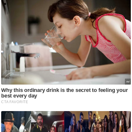
ट
ने
स
मं
त्रा
रि
ले
श
न
शि
प
रा
ज
नी
ति
वि
श्ले