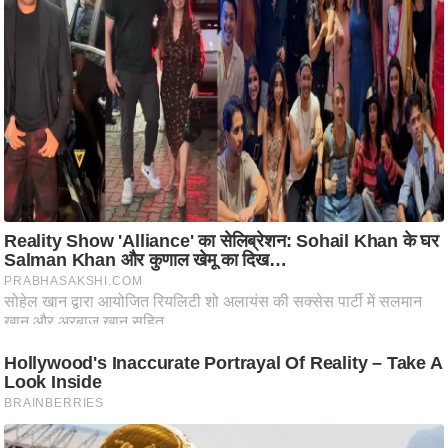
ष
ण
स
म
सा
म
यि
क
मा
तृ
भू
मि
स्तं
भ
ए
म
.