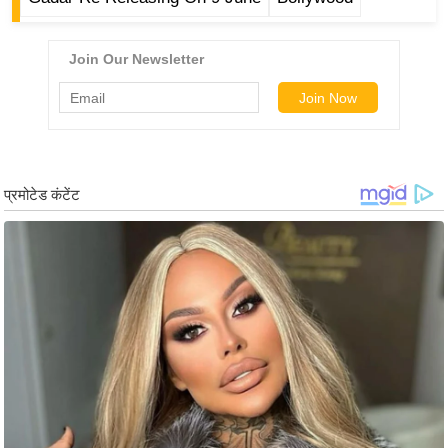
ड
हॉ
ली
वु
ड
फि
ल्म
स
मी
क्षा
B
r
e
a
k
i
n