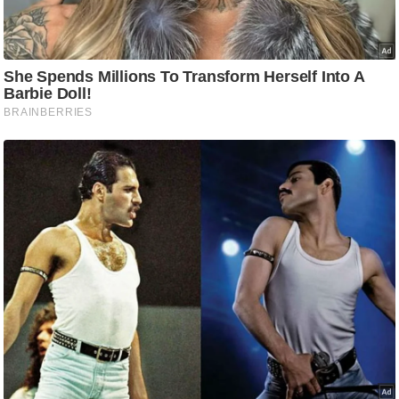
g
N
e
w
s
ला
इ
फ
स्टा
इ
ल
टे
क्नॉ
लॉ
जी
ब्यू
टी