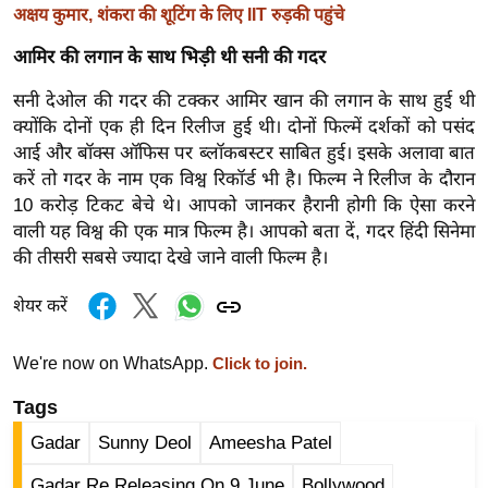
अक्षय कुमार, शंकरा की शूटिंग के लिए IIT रुड़की पहुंचे
र्ल्ड
न्यू
आमिर की लगान के साथ भिड़ी थी सनी की गदर
ज
सनी देओल की गदर की टक्कर आमिर खान की लगान के साथ हुई थी
ब्री
क्योंकि दोनों एक ही दिन रिलीज हुई थी। दोनों फिल्में दर्शकों को पसंद
फ
आई और बॉक्स ऑफिस पर ब्लॉकबस्टर साबित हुई। इसके अलावा बात
म
करें तो गदर के नाम एक विश्व रिकॉर्ड भी है। फिल्म ने रिलीज के दौरान
नो
10 करोड़ टिकट बेचे थे। आपको जानकर हैरानी होगी कि ऐसा करने
रं
वाली यह विश्व की एक मात्र फिल्म है। आपको बता दें, गदर हिंदी सिनेमा
ज
की तीसरी सबसे ज्यादा देखे जाने वाली फिल्म है।
न
शेयर करें
ज
ग
We're now on WhatsApp.
Click to join.
त
बॉ
Tags
ली
Gadar
Sunny Deol
Ameesha Patel
वु
Gadar Re Releasing On 9 June
Bollywood