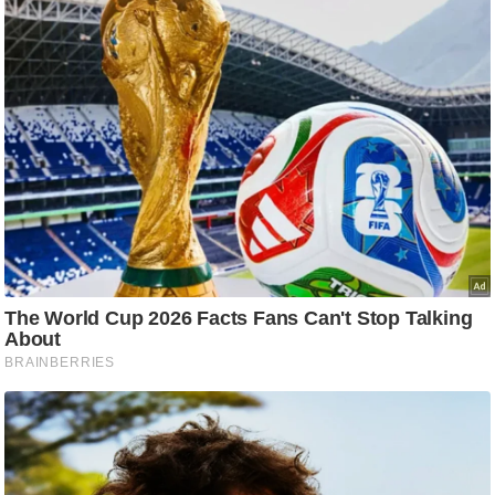
आ
र
.
आ
ई
.
चा
य
प
र
स
मी
क्षा
ध
र्म
ज्यो