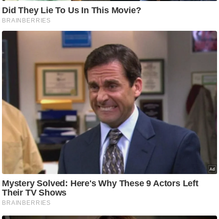
/
फै
श
न
घ
रे
लू
नु
स्खे
प
र्य
ट
न
स्थ
ल
फि