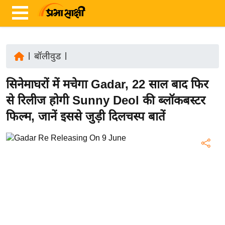
|
बॉलीवुड
|
ता
सिनेमाघरों में मचेगा Gadar, 22 साल बाद फिर
ज़ा
ख
से रिलीज होगी Sunny Deol की ब्लॉकबस्टर
ब
फिल्म, जानें इससे जुड़ी दिलचस्प बातें
र
रा
ष्ट्री
य
अं
त
र्रा
ष्ट्री