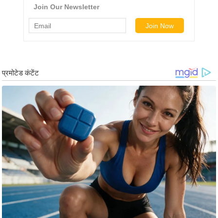
ड
हॉ
ली
वु
ड
फि
ल्म
स
मी
क्षा
B
r
e
a
k
i
n