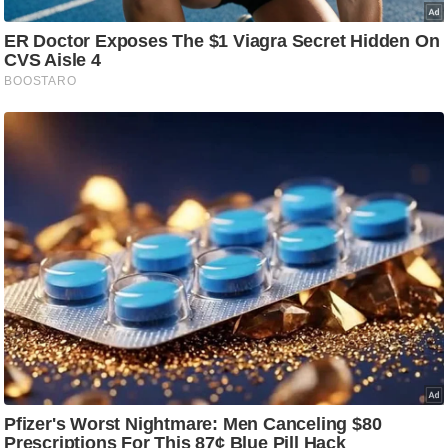
g
N
e
w
s
ला
इ
फ
स्टा
इ
ल
टे
क्नॉ
लॉ
जी
ब्यू
टी