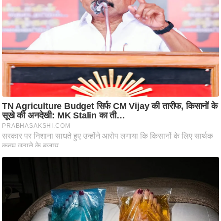
ष
ण
स
म
सा
म
यि
क
मा
तृ
भू
मि
स्तं
भ
ए
म
.