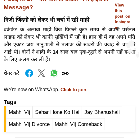
र्ल्ड
View
Message?
this
न्यू
post on
निजी जिंदगी को लेकर भी चर्चा में रहीं माही
Instagra
ज
m
वर्कफ्रंट के अलावा माही विज पिछले कुछ समय से अपनी पर्सनल
ब्री
लाइफ को लेकर भी काफी सुर्खियों में रही हैं। हाल ही में वह अपने पति
फ
और एक्टर जय भानुशाली से तलाक की खबरों की वजह से चर्चा में
म
आई थीं। दोनों ने शादी के 14 साल बाद एक-दूसरे से अपनी राहें हमेशा
नो
के लिए अलग कर ली हैं।
रं
ज
शेयर करें
न
ज
We're now on WhatsApp.
Click to join.
ग
Tags
त
Mahhi Vij
Sehar Hone Ko Hai
Jay Bhanushali
बॉ
ली
Mahhi Vij Divorce
Mahhi Vij Comeback
वु