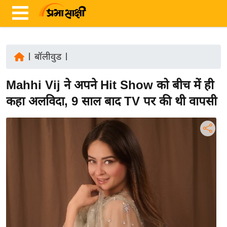
|
बॉलीवुड
|
ता
Mahhi Vij ने अपने Hit Show को बीच में ही
ज़ा
ख
कहा अलविदा, 9 साल बाद TV पर की थी वापसी
ब
र
रा
ष्ट्री
य
अं
त
र्रा
ष्ट्री