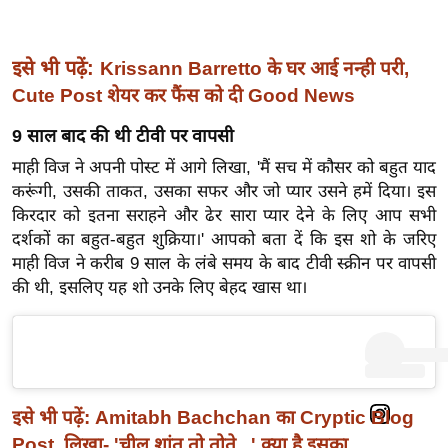
ख्सि
य
त
इसे भी पढ़ें:
Krissann Barretto के घर आई नन्ही परी,
यं
Cute Post शेयर कर फैंस को दी Good News
ग
9 साल बाद की थी टीवी पर वापसी
इं
माही विज ने अपनी पोस्ट में आगे लिखा, 'मैं सच में कौसर को बहुत याद
डि
करूंगी, उसकी ताकत, उसका सफर और जो प्यार उसने हमें दिया। इस
या
किरदार को इतना सराहने और ढेर सारा प्यार देने के लिए आप सभी
सा
दर्शकों का बहुत-बहुत शुक्रिया।' आपको बता दें कि इस शो के जरिए
हि
माही विज ने करीब 9 साल के लंबे समय के बाद टीवी स्क्रीन पर वापसी
त्य
की थी, इसलिए यह शो उनके लिए बेहद खास था।
ज
ग
त
ऑ
टो
इसे भी पढ़ें:
Amitabh Bachchan का Cryptic Blog
व
Post, लिखा- 'चील शांत तो तोते...' क्या है इसका