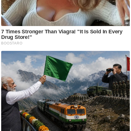
ति
ष
प्र
भु
म
हि
मा
/
ध
र्म
स्थ
ल
व्र
त
त्यो
हा
र