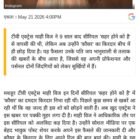
Instagram
य
बि
एकता
। May 21 2026 4:00PM
ज़
ने
टीवी एक्ट्रेस माही विज ने 9 साल बाद सीरियल 'सहर होने को है'
स
से वापसी की थी, लेकिन अब उन्होंने 'कौसर' का किरदार बीच में
उ
ही छोड़ दिया है। यह फैसला उनके पति जय भानुशाली से तलाक
द्यो
की खबरों के बीच आया है, जिससे वह अपनी प्रोफेशनल और
ग
पर्सनल दोनों जिंदगियों को लेकर सुर्खियों में हैं।
ज
ग
त
मशहूर टीवी एक्ट्रेस माही विज इन दिनों सीरियल 'सहर होने को है' में
वि
'कौसर' का दमदार किरदार निभा रही थीं। पिछले कुछ समय से खबरें आ
रही थीं कि वह जल्द ही इस शो को छोड़ने वाली हैं। अब खुद एक्ट्रेस ने
शे
इस खबर पर पक्की मुहर लगा दी है। माही विज ने आधिकारिक तौर पर
ष
इस सीरियल को अलविदा कह दिया है। उन्होंने सोशल मीडिया पर एक
ज्ञ
बेहद भावुक पोस्ट शेयर करके अपने इस फैसले की जानकारी दी और
रा
कौसर के किरदार के लिए अपने दिल की बात बयां की। माही के इस