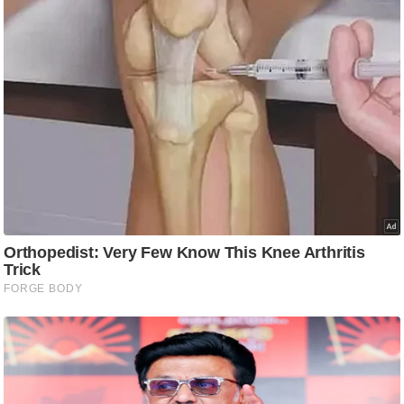
ट
ने
स
मं
त्रा
रि
ले
श
न
शि
प
रा
ज
नी
ति
वि
श्ले