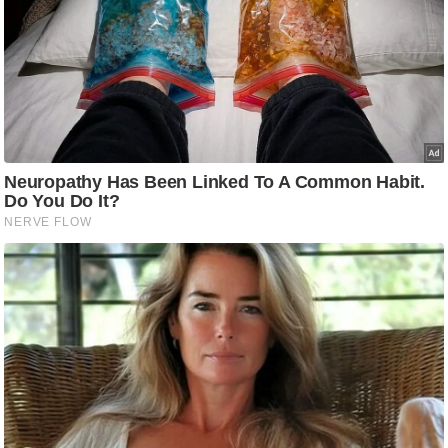
आ
र
.
आ
ई
.
चा
य
प
र
स
मी
क्षा
ध
र्म
ज्यो