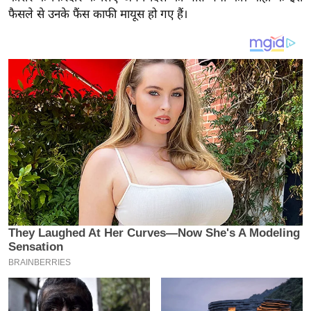
य
फैसले से उनके फैंस काफी मायूस हो गए हैं।
ब
ज
ट
खे
ल
क्रि
के
ट
I
P
L
2
0
2
6
क्रा