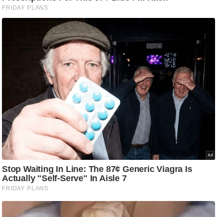
/
फै
श
न
घ
रे
लू
नु
स्खे
प
र्य
ट
न
स्थ
ल
फि