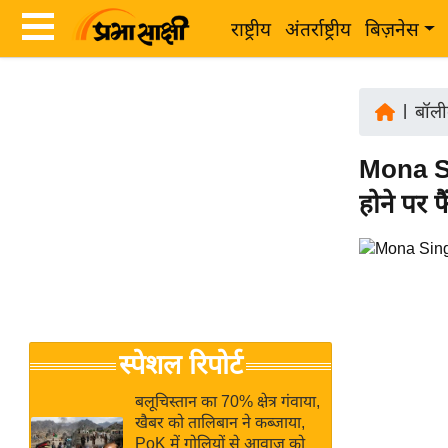
राष्ट्रीय
अंतर्राष्ट्रीय
बिज़नेस
Latest
ता
News
|
बॉली
ज़ा
in
ख
Mona Si
Hindi
ब
होने पर फ
र
Hindi
राष्ट्रीय
News
अंतर्राष्ट्रीय
Live
बिज़नेस
उद्योग
Breaking
स्पेशल रिपोर्ट
जगत
News in
विशेषज्ञ
Hindi
बलूचिस्तान का 70% क्षेत्र गंवाया,
राय
खैबर को तालिबान ने कब्जाया,
PoK में गोलियों से आवाज को