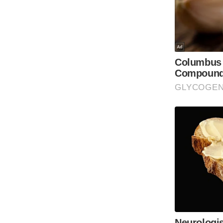
Code Of Ethics
RSS
Our Team
Expert Panel
Loksabhachunav
Android App