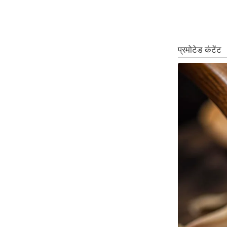
ऑडियो
इंफ़ोग्राफ़िक
राज्यों से
शहरों से
वेब स्टोरी
कार्टून
Short
Videos
iOS App
About us
Contact Editor
Advertise
Privacy Policy
Grievance
Redressal