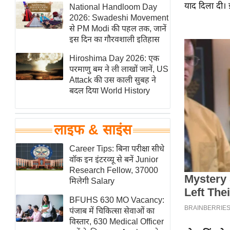
याद दिला दी।
हॉलीवुड
National Handloom Day
2026: Swadeshi Movement
फिल्म समीक्षा
से PM Modi की पहल तक, जानें
Breaking
इस दिन का गौरवशाली इतिहास
News
Hiroshima Day 2026: एक
लाइफस्टाइल
परमाणु बम ने ली लाखों जानें, US
Attack की उस काली सुबह ने
टेक्नॉलॉजी
बदल दिया World History
ब्यूटी/फैशन
घरेलू नुस्खे
लाइफ & साइंस
पर्यटन स्थल
फिटनेस मंत्रा
Career Tips: बिना परीक्षा सीधे
वॉक इन इंटरव्यू से बनें Junior
रिलेशनशिप
Research Fellow, 37000
राजनीति
मिलेगी Salary
विश्लेषण
BFUHS 630 MO Vacancy:
समसामयिक
पंजाब में चिकित्सा सेवाओं का
विस्तार, 630 Medical Officer
मातृभूमि