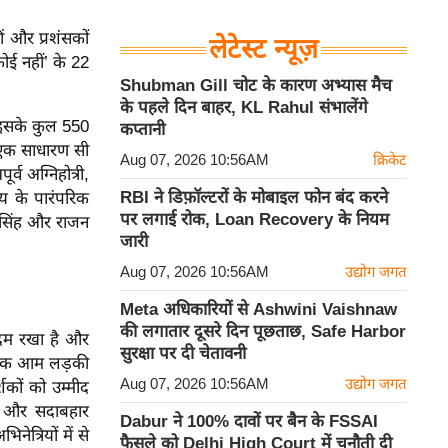
ीं और प्रशंसकों
लेटेस्ट न्यूज़
कोई नहीं’ के 22
Shubman Gill चोट के कारण अभ्यास मैच
के पहले दिन बाहर, KL Rahul संभालेंगे
 इसके कुल 550
कप्तानी
ो एक साधारण सी
Aug 07, 2026 10:56AM
क्रिकेट
्व अग्निहोत्री,
RBI ने डिफ़ॉल्टरों के मोबाइल फोन बंद करने
य के पारंपरिक
पर लगाई रोक, Loan Recovery के नियम
ा सिंह और राजन
जारी
Aug 07, 2026 10:56AM
उद्योग जगत
Meta अधिकारियों से Ashwini Vaishnaw
की लगातार दूसरे दिन पूछताछ, Safe Harbor
 कदम रखा है और
सुरक्षा पर दी चेतावनी
ा एक आम लड़की
Aug 07, 2026 10:56AM
उद्योग जगत
शकों को उम्मीद
ार और सदाबहार
Dabur ने 100% दावों पर बैन के FSSAI
ेत्रियों में से
फैसले को Delhi High Court में चुनौती दी