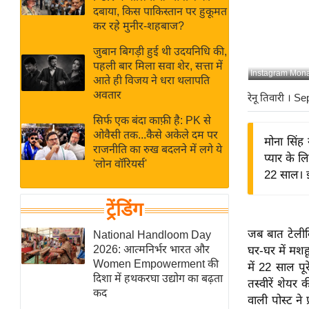
बजट
Hindi
दबाया, किस पाकिस्तान पर हुकूमत
खेल
News
कर रहे मुनीर-शहबाज?
क्रिकेट
जुबान बिगड़ी हुई थी उदयनिधि की,
Hindi
IPL
पहली बार मिला सवा शेर, सत्ता में
Instagram Mon
आते ही विजय ने धरा थलापति
Videos
2026
अवतार
रेनू तिवारी
। Se
क्राइम
सिर्फ एक बंदा काफ़ी है: PK से
ई-पेपर
ओवैसी तक...कैसे अकेले दम पर
मोना सिंह 
मिसाल बेमिसाल
राजनीति का रुख बदलने में लगे ये
प्यार के ल
'लोन वॉरियर्स'
शख्सियत
22 साल। इ
यंग इंडिया
ट्रेंडिंग
साहित्य जगत
ऑटो वर्ल्ड
जब बात टेलीव
National Handloom Day
2026: आत्मनिर्भर भारत और
घर-घर में मशह
न्यूज ब्रीफ
Women Empowerment की
में 22 साल पू
मनोरंजन जगत
दिशा में हथकरघा उद्योग का बढ़ता
तस्वीरें शेयर
कद
बॉलीवुड
वाली पोस्ट ने 