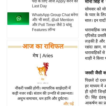
पदों के लिए आज Apply करने का
मोना सिंह ने
स्तंभ
Last Day
सोमवार को मोना
एम.
के प्यार के लि
WhatsApp Group Chat बनेगा
आर.
और भी स्मार्ट, @all Mention
साल। इन यादों
और Poll Timer जैसे 3 धांसू
आई.
Features लॉन्च
धारावाहिक जस
चाय पर
एपिसोड प्रसार
समीक्षा
लड़की है और एक
आज का राशिफल
धर्म
रक्षंदा ख़ान
धारावाहिकों स
ज्योतिष
मेष | Aries
शाही ने किया 
प्रभु
महिमा/
जस्सी जैसी को
धर्मस्थल
पिछले दो दशको
व्रत
हर माध्यम मे
त्योहार
नौकरी पक्की होगी। व्यापारिक साझेदारी में
ही रहेंगी जिन
कड़ी नजर रखें। संतान की उन्नति से प्रसन्नता।
राशिफल
दी। सिंह इंड
अशुभ समाचार, धन हानि और दुर्घटना।
विशेष
आकर्षण का प्रम
और पढ़ें