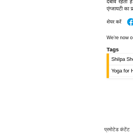
दबाव रहता है
ऑडियो
एंग्जायटी का प
इंफ़ोग्राफ़िक
शेयर करें
राज्यों से
शहरों से
We're now 
वेब स्टोरी
Tags
कार्टून
Shilpa Sh
Short
Videos
Yoga for 
iOS App
About us
Contact Editor
Advertise
Privacy Policy
Grievance
Redressal