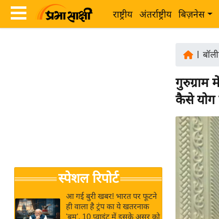
राष्ट्रीय
अंतर्राष्ट्रीय
बिज़नेस
Latest
ता
News
|
बॉली
ज़ा
in
ख
गुरुग्रा
Hindi
ब
कैसे योग
र
Hindi
राष्ट्रीय
News
अंतर्राष्ट्रीय
Live
बिज़नेस
उद्योग
Breaking
स्पेशल रिपोर्ट
जगत
News in
विशेषज्ञ
Hindi
आ गई बुरी खबर! भारत पर फूटने
राय
ही वाला है ट्रंप का ये खतरनाक
'बम', 10 प्वाइंट में इसके असर को