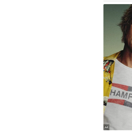
Code Of Ethics
RSS
Our Team
Expert Panel
Loksabhachunav
Android App