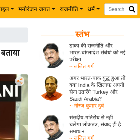
टाइल
मनोरंजन जगत
राजनीति
धर्म
स्तंभ
ढाका की राजनीति और
े बताया
भारत-बांग्लादेश संबंधों की नई
परीक्षा
~ ललित गर्ग
अगर भारत-पाक युद्ध हुआ तो
क्या India के खिलाफ अपनी
सेना उतारेंगे Turkey और
Saudi Arabia?
~ नीरज कुमार दुबे
संसदीय-गतिरोध से नहीं
चलेगा लोकतंत्र, संवाद ही है
समाधान
~ ललित गर्ग