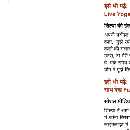
विश्लेषण
इसे भी पढ़ें:
ट्रेंडिंग
Live Yoga 
शिल्पा की इंस्
Q
u
अपनी पर्सनल ल
i
कहा, "मुझे स्
c
करने की सलाह 
k
उतरी, तो मेर
L
है। एक समय था
i
योग ने मुझे स
n
इसे भी पढ़ें:
k
साथ देख Fa
s
सोशल मीडिया 
विधानसभा
चुनाव
शिल्पा ने आगे
में जीना सिख
फोटो
लाइमलाइट में
वीडियो