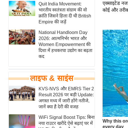
एक्साइटेड नजर
हॉलीवुड
Quit India Movement:
भारतीय स्वतंत्रता संग्राम की वो
कोई और तरीका
फिल्म समीक्षा
क्रांति जिसने हिला दी थी British
Breaking
Empire की जड़ें
News
National Handloom Day
लाइफस्टाइल
2026: आत्मनिर्भर भारत और
Women Empowerment की
टेक्नॉलॉजी
दिशा में हथकरघा उद्योग का बढ़ता
ब्यूटी/फैशन
कद
घरेलू नुस्खे
पर्यटन स्थल
लाइफ & साइंस
फिटनेस मंत्रा
KVS-NVS और EMRS Tier 2
रिलेशनशिप
Result 2026 पर बड़ी Update:
राजनीति
अगस्त मध्य में जारी होंगे नतीजे,
जानें क्या है देरी की वजह
विश्लेषण
समसामयिक
WiFi Signal Boost Tips: बिना
नया राउटर खरीदे ऐसे बढ़ाएं घर में
मातृभूमि