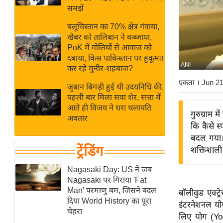
बजट
Hindi
समझें
खेल
News
बलूचिस्तान का 70% क्षेत्र गंवाया,
क्रिकेट
खैबर को तालिबान ने कब्जाया,
Hindi
IPL
PoK में गोलियों से आवाज को
दबाया, किस पाकिस्तान पर हुकूमत
Videos
2026
ANI
कर रहे मुनीर-शहबाज?
क्राइम
एकता
। Jun 2
जुबान बिगड़ी हुई थी उदयनिधि की,
ई-पेपर
पहली बार मिला सवा शेर, सत्ता में
मिसाल बेमिसाल
आते ही विजय ने धरा थलापति
गुरुग्राम 
अवतार
शख्सियत
कि कैसे स
यंग इंडिया
बदल गया। 
ट्रेंडिंग
शक्तिशाली 
साहित्य जगत
ऑटो वर्ल्ड
Nagasaki Day: US ने जब
Nagasaki पर गिराया 'Fat
न्यूज ब्रीफ
Man' परमाणु बम, जिसने बदल
बॉलीवुड एक्ट्
मनोरंजन जगत
दिया World History का पूरा
इंटरनेशनल योग
चेहरा
बॉलीवुड
लिए योग (Yog