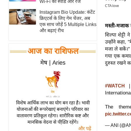
Wi-Fi की स्पीड और रेंज
स्तंभ
Instagram Bio Update: कंटेंट
एम.
क्रिएटर्स के लिए गेम चेंजर, अब
आर.
एक साथ जोड़ें 5 Multiple Links
मस्ती-मजाक 
और बढ़ाएं रीच
आई.
शिल्पा शेट्टी
चाय पर
उन्होंने कहा, 
समीक्षा
मजा ले सकें।" 
आज का राशिफल
गया एक कमाल क
धर्म
मेष | Aries
दुरुस्त रखने
ज्योतिष
प्रभु
महिमा/
| 
#WATCH
धर्मस्थल
Internation
व्रत
विशेष आर्थिक लाभ का योग बन रहा है। भावी
The them
त्योहार
योजनाओं की रूपरेखाएं बनाएंगे। परिवार का
pic.twitte
वातावरण प्रतिकूल रहेगा। शारीरिक कष्ट और
राशिफल
मानसिक वेदना से पीडि़त रहेंगे।
— ANI (@A
विशेष
और पढ़ें