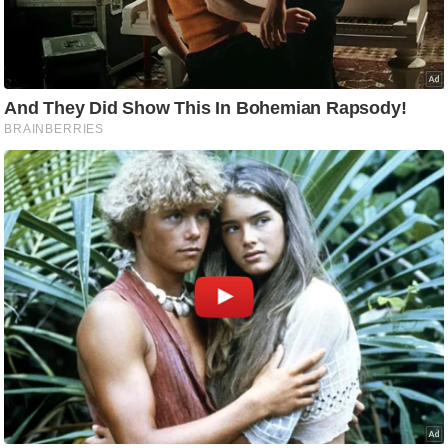
ष
ण
स
म
सा
म
यि
क
मा
तृ
भू
मि
स्तं
भ
ए
म
.