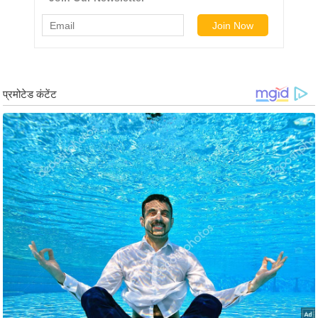
र्ल्ड
न्यू
ज
ब्री
फ
म
नो
रं
ज
न
ज
ग
त
बॉ
ली
वु