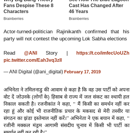
इ
म
ई
Actor-turned-politician Rajinikanth confirmed that his
-
party will not contest the upcoming Lok Sabha elections
पे
प
Read
Story |
@ANI
https://t.co/imfecUoUZh
र
pic.twitter.com/Eah3vq3zll
मि
सा
— ANI Digital (@ani_digital)
February 17, 2019
ल
अभिनेता ने तमिलनाडु की आवाम से कहा है कि वह उस पार्टी को अपना
बे
वोट दें जोउनके (लोगों के) हिसाब से राज्य में जल संकट का स्थायी हल
मि
निकाल सकती है। रजनीकांत ने कहा, ‘‘ मैं किसी का समर्थन नहीं कर
सा
रहा हूं और कोई भी राजनीतिक प्रचार के मकसद से मेरी तस्वीर या
ल
संगठन का झंडा इस्तेमाल नहीं करें।’’ अभिनेता ने एक बयान में कहा, ‘‘
रजीनी मक्कल मंड्रम आगामी संसदीय चुनाव में किसी भी पार्टी का
श
समर्थन नहीं कर रही है।’’