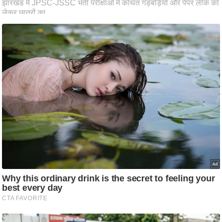
ति
ष
प्र
भु
म
हि
मा
/
ध
र्म
स्थ
ल
व्र
त
त्यो
हा
र