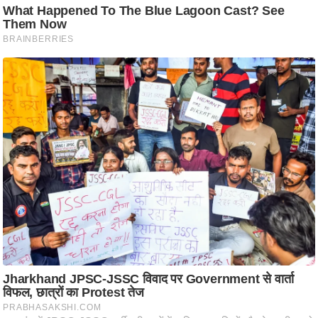
आ
र
.
आ
ई
.
चा
य
प
र
स
मी
क्षा
ध
र्म
ज्यो