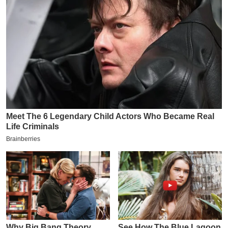
य
ब
ज
ट
खे
ल
क्रि
के
ट
I
P
L
2
0
2
6
क्रा