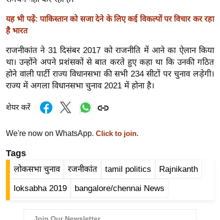
ख्सि
य
यह भी पढ़ें: पाकिस्तान को सजा देने के लिए कई विकल्पों पर विचार कर रहा
त
है भारत
यं
राजनीकांत ने 31 दिसंबर 2017 को राजनीति में आने का ऐलान किया
ग
था। उन्होंने अपने प्रशंसकों से बात करते हुए कहा था कि उनकी गठित
इं
होने वाली पार्टी राज्य विधानसभा की सभी 234 सीटों पर चुनाव लड़ेगी।
डि
राज्य में अगला विधानसभा चुनाव 2021 में होना है।
या
शेयर करें
सा
हि
We're now on WhatsApp.
Click to join.
त्य
ज
Tags
ग
लोकसभा चुनाव
रजनीकांत
tamil politics
Rajnikanth
त
loksabha 2019
bangalore/chennai News
ऑ
टो
व