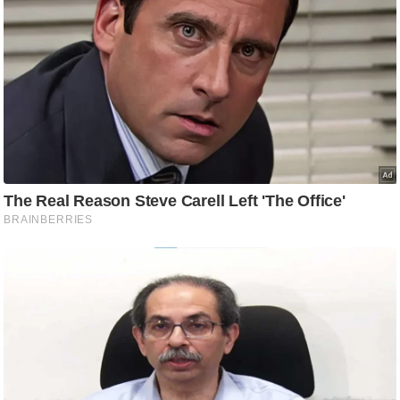
/
फै
श
न
घ
रे
लू
नु
स्खे
प
र्य
ट
न
स्थ
ल
फि