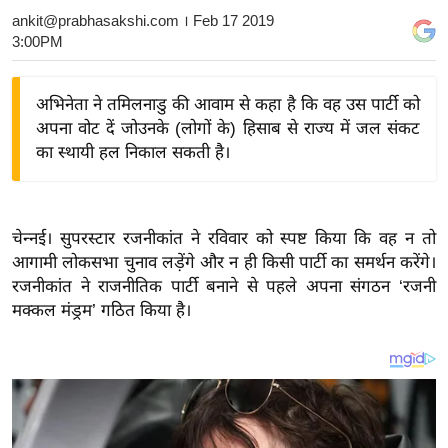
ankit@prabhasakshi.com
। Feb 17 2019
य
3:00PM
बि
ज़
अभिनेता ने तमिलनाडु की आवाम से कहा है कि वह उस पार्टी को
ने
अपना वोट दें जोउनके (लोगों के) हिसाब से राज्य में जल संकट
स
का स्थायी हल निकाल सकती है।
उ
द्यो
ग
चेन्नई। सुपरस्टार रजनीकांत ने रविवार को स्पष्ट किया कि वह न तो
ज
आगामी लोकसभा चुनाव लड़ेंगे और न ही किसी पार्टी का समर्थन करेंगे।
ग
रजनीकांत ने राजनीतिक पार्टी बनाने से पहले अपना संगठन ‘रजनी
त
मक्कल मंड्रम’ गठित किया है।
वि
शे
ष
ज्ञ
रा