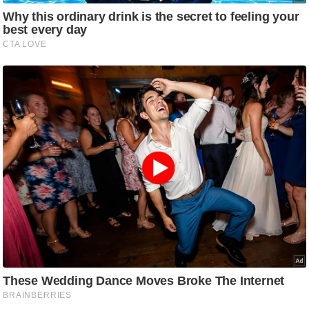
ड
हॉ
ली
वु
ड
फि
ल्म
स
मी
क्षा
B
r
e
a
k
i
n