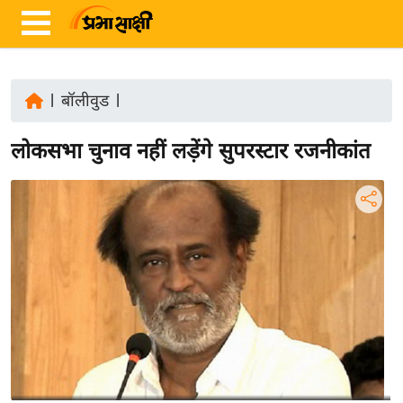
|
बॉलीवुड
|
ता
लोकसभा चुनाव नहीं लड़ेंगे सुपरस्टार रजनीकांत
ज़ा
ख
ब
र
रा
ष्ट्री
य
अं
त
र्रा
ष्ट्री