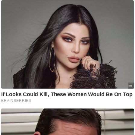
g
N
e
w
s
ला
इ
फ
स्टा
इ
ल
टे
क्नॉ
लॉ
जी
ब्यू
टी