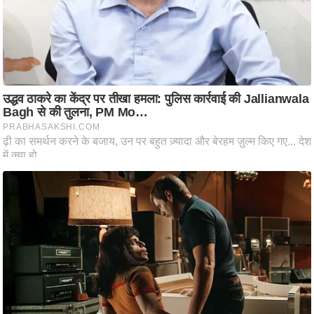
ट
ने
स
मं
त्रा
रि
ले
श
न
शि
प
रा
ज
नी
ति
वि
श्ले