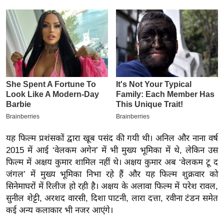
इ
म
ई
-
पे
प
र
मि
सा
ल
यह फिल्म प्रशंसकों द्वारा खूब पसंद की गयी थी। अनिल और नाना वर्ष
2015 में आई ‘वेलकम अगेन’ में भी मुख्य भूमिका में थे, लेकिन उस
बे
फिल्म में अक्षय कुमार शामिल नहीं थे। अक्षय कुमार अब ‘वेलकम टू द
मि
जंगल’ में मुख्य भूमिका निभा रहे हैं और यह फिल्म शुक्रवार को
सा
सिनेमाघरों में रिलीज हो रही है। अक्षय के अलावा फिल्म में परेश रावल,
सुनील शेट्टी, अरशद वारसी, दिशा पाटनी, लारा दत्ता, रवीना टंडन समेत
ल
कई अन्य कलाकार भी नजर आएंगे।
श