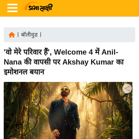
|
बॉलीवुड
|
ता
'वो मेरे परिवार हैं', Welcome 4 में Anil-
ज़ा
ख
Nana की वापसी पर Akshay Kumar का
ब
इमोशनल बयान
र
रा
ष्ट्री
य
अं
त
र्रा
ष्ट्री