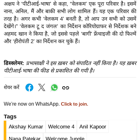
ख्सि
अक्षय ने ‘पीटीआई-भाषा’ से कहा, “वेलकम’ एक पूरा परिवार है। इसमें
य
नाना, अनिल, मैं और बाकी सभी लोग शामिल हैं। यह एक परिवार की
त
तरह है। अगर कभी ‘वेलकम 4’ बनती है, तो आप उन सभी को उसमें
देखेंगे।” ‘वेलकम टू द जंगल’ का निर्देशन कोरियोग्राफर से निर्देशक बने
यं
अहमद खान ने किया है, जो इससे पहले ‘बागी’ फ्रेंचाइजी की दो फिल्में
ग
और ‘हीरोपंती 2’ का निर्देशन कर चुके हैं।
इं
डि
या
डिस्क्लेमर:
प्रभासाक्षी ने इस ख़बर को संपादित नहीं किया है। यह ख़बर
सा
पीटीआई-भाषा की फीड से प्रकाशित की गयी है।
हि
त्य
शेयर करें
ज
ग
We're now on WhatsApp.
Click to join.
त
Tags
ऑ
Akshay Kumar
Welcome 4
Anil Kapoor
टो
व
Nana Patekar
Welcome Jungle