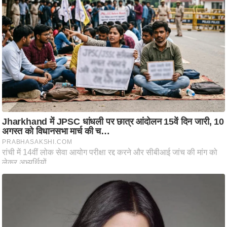
ट
ने
स
मं
त्रा
रि
ले
श
न
शि
प
रा
ज
नी
ति
वि
श्ले