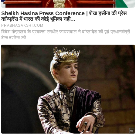
ति
ष
प्र
भु
म
हि
मा
/
ध
र्म
स्थ
ल
व्र
त
त्यो
हा
र