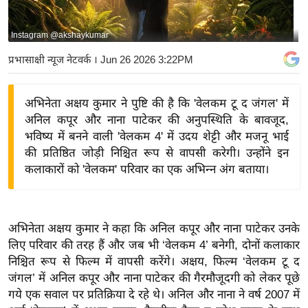
य
बि
Instagram @akshaykumar
ज़
प्रभासाक्षी न्यूज नेटवर्क
। Jun 26 2026 3:22PM
ने
स
अभिनेता अक्षय कुमार ने पुष्टि की है कि 'वेलकम टू द जंगल' में
उ
अनिल कपूर और नाना पाटेकर की अनुपस्थिति के बावजूद,
द्यो
भविष्य में बनने वाली 'वेलकम 4' में उदय शेट्टी और मजनू भाई
ग
की प्रतिष्ठित जोड़ी निश्चित रूप से वापसी करेगी। उन्होंने इन
ज
कलाकारों को 'वेलकम' परिवार का एक अभिन्न अंग बताया।
ग
त
वि
अभिनेता अक्षय कुमार ने कहा कि अनिल कपूर और नाना पाटेकर उनके
शे
लिए परिवार की तरह हैं और जब भी ‘वेलकम 4’ बनेगी, दोनों कलाकार
ष
निश्चित रूप से फिल्म में वापसी करेंगे। अक्षय, फिल्म ‘वेलकम टू द
ज्ञ
जंगल’ में अनिल कपूर और नाना पाटेकर की गैरमौजूदगी को लेकर पूछे
रा
गये एक सवाल पर प्रतिक्रिया दे रहे थे। अनिल और नाना ने वर्ष 2007 में