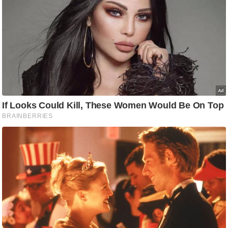
ष
ण
स
म
सा
म
यि
क
मा
तृ
भू
मि
स्तं
भ
ए
म
.