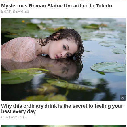
g
N
e
w
s
ला
इ
फ
स्टा
इ
ल
टे
क्नॉ
लॉ
जी
ब्यू
टी