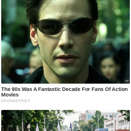
/
फै
श
न
घ
रे
लू
नु
स्खे
प
र्य
ट
न
स्थ
ल
फि