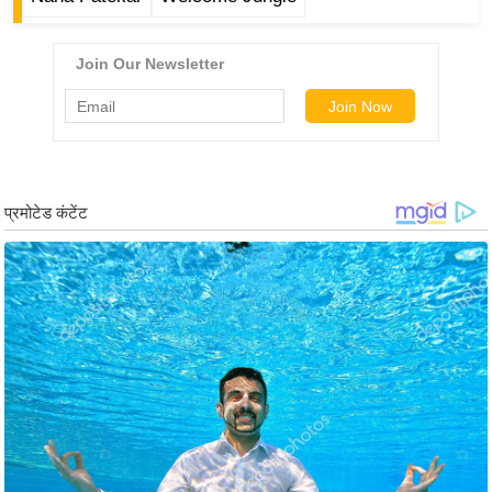
र्ल्ड
न्यू
ज
ब्री
फ
म
नो
रं
ज
न
ज
ग
त
बॉ
ली
वु