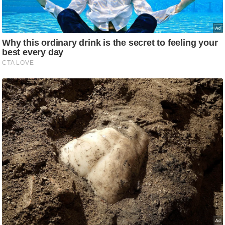
ड
हॉ
ली
वु
ड
फि
ल्म
स
मी
क्षा
B
r
e
a
k
i
n