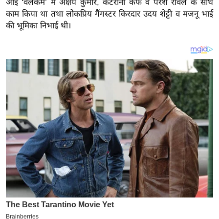
आई ‘वेलकम’ में अक्षय कुमार, कैटरीना कैफ व परेश रावल के साथ
य
काम किया था तथा लोकप्रिय गैंगस्टर किरदार उदय शेट्टी व मजनू भाई
ब
की भूमिका निभाई थी।
ज
ट
खे
ल
क्रि
के
ट
I
P
L
2
0
2
6
क्रा