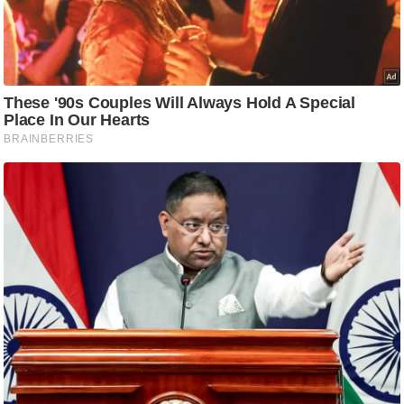
आ
र
.
आ
ई
.
चा
य
प
र
स
मी
क्षा
ध
र्म
ज्यो