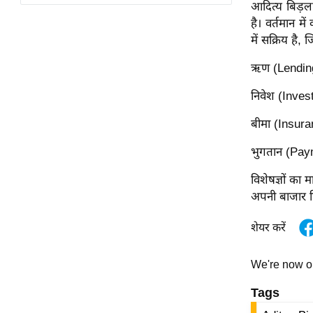
विश्लेषण
आदित्य बिड़ल
है। वर्तमान मे
ट्रेंडिंग
में सक्रिय है, 
Q
ऋण (Lending)
u
निवेश (Invest
i
c
बीमा (Insuran
k
L
भुगतान (Paym
i
विशेषज्ञों का
n
अपनी बाजार हि
k
s
शेयर करें
विधानसभा
चुनाव
We're now 
फोटो
Tags
वीडियो