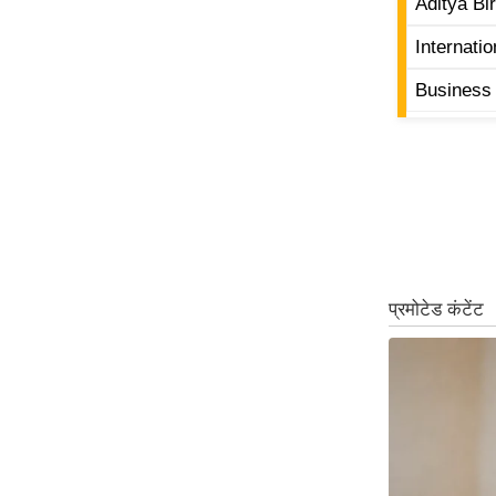
Aditya Bir
ऑडियो
Internati
इंफ़ोग्राफ़िक
Business 
राज्यों से
शहरों से
वेब स्टोरी
कार्टून
Short
Videos
iOS App
About us
Contact Editor
Advertise
Privacy Policy
Grievance
Redressal