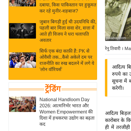
बजट
Hindi
दबाया, किस पाकिस्तान पर हुकूमत
खेल
News
कर रहे मुनीर-शहबाज?
क्रिकेट
जुबान बिगड़ी हुई थी उदयनिधि की,
Hindi
IPL
पहली बार मिला सवा शेर, सत्ता में
आते ही विजय ने धरा थलापति
Videos
2026
pixabay.com
अवतार
क्राइम
रेनू तिवारी
। Ma
सिर्फ एक बंदा काफ़ी है: PK से
ई-पेपर
ओवैसी तक...कैसे अकेले दम पर
मिसाल बेमिसाल
राजनीति का रुख बदलने में लगे ये
आदित्य बि
'लोन वॉरियर्स'
शख्सियत
रुपये का 
यंग इंडिया
सूचना में 
ट्रेंडिंग
करेगी।
साहित्य जगत
ऑटो वर्ल्ड
National Handloom Day
2026: आत्मनिर्भर भारत और
न्यूज ब्रीफ
Women Empowerment की
आदित्य बिड़ल
मनोरंजन जगत
दिशा में हथकरघा उद्योग का बढ़ता
कारोबार के वि
कद
बॉलीवुड
ही में तरजीह