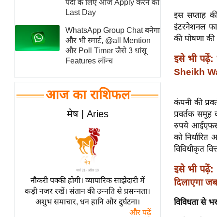
पदों के लिए आज Apply करने का
स्तंभ
Last Day
इस सप्ताह की
इंटरनेशनल फाइ
एम.
WhatsApp Group Chat बनेगा
की घोषणा की 
आर.
और भी स्मार्ट, @all Mention
और Poll Timer जैसे 3 धांसू
आई.
इसे भी पढ़ें:
Features लॉन्च
चाय पर
Sheikh Wa
समीक्षा
आज का राशिफल
धर्म
कंपनी की प्रवर
ज्योतिष
मेष | Aries
प्रवर्तक समूह
प्रभु
रुपये आईएफसी 
को निर्धारित 
महिमा/
विविधीकृत वित्
धर्मस्थल
व्रत
इसे भी पढ़ें:
त्योहार
नौकरी पक्की होगी। व्यापारिक साझेदारी में
दिलाएगा ज
कड़ी नजर रखें। संतान की उन्नति से प्रसन्नता।
राशिफल
अशुभ समाचार, धन हानि और दुर्घटना।
विविधता से भर
विशेष
और पढ़ें