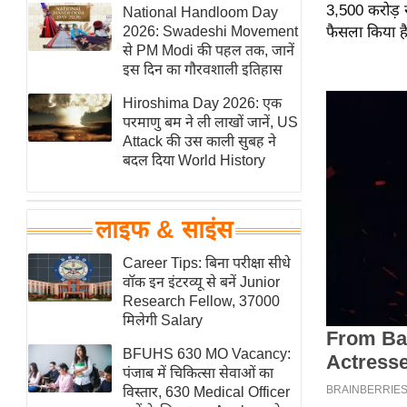
3,500 करोड़ 
हॉलीवुड
National Handloom Day
2026: Swadeshi Movement
फैसला किया ह
फिल्म समीक्षा
से PM Modi की पहल तक, जानें
Breaking
इस दिन का गौरवशाली इतिहास
News
Hiroshima Day 2026: एक
लाइफस्टाइल
परमाणु बम ने ली लाखों जानें, US
Attack की उस काली सुबह ने
टेक्नॉलॉजी
बदल दिया World History
ब्यूटी/फैशन
घरेलू नुस्खे
लाइफ & साइंस
पर्यटन स्थल
फिटनेस मंत्रा
Career Tips: बिना परीक्षा सीधे
वॉक इन इंटरव्यू से बनें Junior
रिलेशनशिप
Research Fellow, 37000
राजनीति
मिलेगी Salary
विश्लेषण
BFUHS 630 MO Vacancy:
समसामयिक
पंजाब में चिकित्सा सेवाओं का
विस्तार, 630 Medical Officer
मातृभूमि