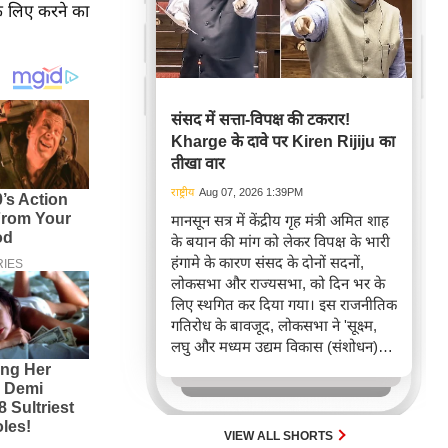
े लिए करने का
संसद में सत्ता-विपक्ष की टकरार!
Kharge के दावे पर Kiren Rijiju का
तीखा वार
राष्ट्रीय
Aug 07, 2026 1:39PM
मानसून सत्र में केंद्रीय गृह मंत्री अमित शाह
के बयान की मांग को लेकर विपक्ष के भारी
हंगामे के कारण संसद के दोनों सदनों,
लोकसभा और राज्यसभा, को दिन भर के
लिए स्थगित कर दिया गया। इस राजनीतिक
गतिरोध के बावजूद, लोकसभा ने 'सूक्ष्म,
लघु और मध्यम उद्यम विकास (संशोधन)
विधेयक, 2026' पारित किया, जिसका
उद्देश्य MSME क्षेत्र में पंजीकरण और
अनुपालन को सरल बनाना है।
VIEW ALL SHORTS