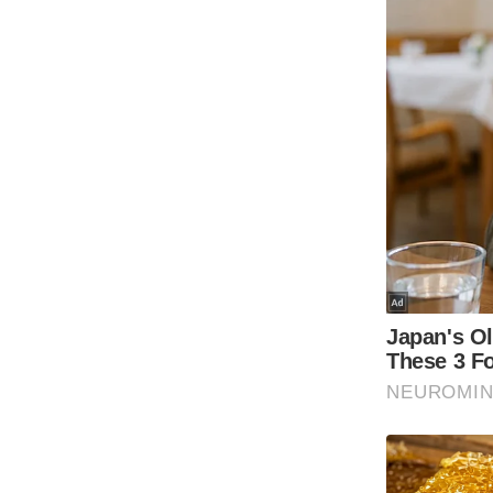
Code Of Ethics
RSS
Our Team
Expert Panel
Loksabhachunav
Android App