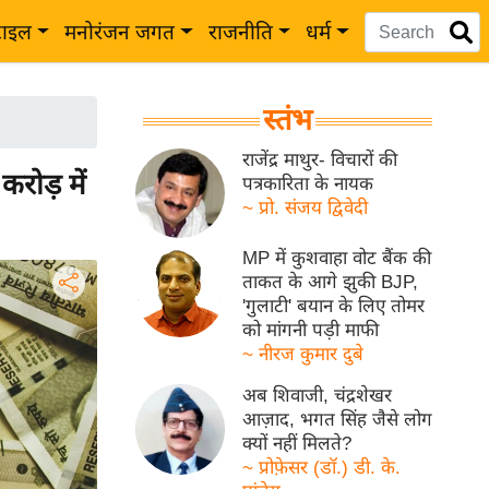
टाइल
मनोरंजन जगत
राजनीति
धर्म
स्तंभ
राजेंद्र माथुर- विचारों की
रोड़ में
पत्रकारिता के नायक
~ प्रो. संजय द्विवेदी
MP में कुशवाहा वोट बैंक की
ताकत के आगे झुकी BJP,
'गुलाटी' बयान के लिए तोमर
को मांगनी पड़ी माफी
~ नीरज कुमार दुबे
अब शिवाजी, चंद्रशेखर
आज़ाद, भगत सिंह जैसे लोग
क्यों नहीं मिलते?
~ प्रोफ़ेसर (डॉ.) डी. के.