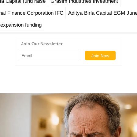
la Capital fund raise
Grasim Industries investment
onal Finance Corporation IFC
Aditya Birla Capital EGM Jun
expansion funding