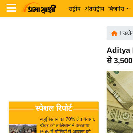
राष्ट्रीय
अंतर्राष्ट्रीय
बिज़नेस
Latest
ता
News
|
उद्य
ज़ा
in
ख
Aditya B
Hindi
ब
से 3,500
र
Hindi
राष्ट्रीय
News
अंतर्राष्ट्रीय
Live
बिज़नेस
उद्योग
Breaking
स्पेशल रिपोर्ट
जगत
News in
विशेषज्ञ
Hindi
बलूचिस्तान का 70% क्षेत्र गंवाया,
राय
खैबर को तालिबान ने कब्जाया,
PoK में गोलियों से आवाज को