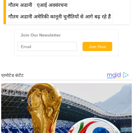
g
गौतम अडानी
एआई अवसंरचना
N
गौतम अडानी अमेरिकी कानूनी चुनौतियों से आगे बढ़ रहे हैं
e
w
s
ला
इ
फ
स्टा
इ
ल
टे
क्नॉ
लॉ
जी
ब्यू
टी