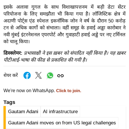
ड
इसके अलावा गूगल के साथ विशाखापत्तनम में बड़ी डेटा सेंटर
हॉ
परियोजना के लिए समझौता भी किया गया है। लॉजिस्टिक क्षेत्र में
ली
अदाणी पोर्ट्स एंड स्पेशल इकनॉमिक जोन ने वर्ष के दौरान 50 करोड़
वु
टन से अधिक कार्गो को संभाला। वहीं समूह के हवाई अड्डा कारोबार ने
ड
नवी मुंबई इंटरनेशनल एयरपोर्ट और गुवाहाटी हवाई अड्डे पर नए टर्मिनल
फि
को चालू किया।
ल्म
डिस्क्लेमर:
प्रभासाक्षी ने इस ख़बर को संपादित नहीं किया है। यह ख़बर
स
पीटीआई-भाषा की फीड से प्रकाशित की गयी है।
मी
क्षा
शेयर करें
B
r
We're now on WhatsApp.
Click to join.
e
a
Tags
k
Gautam Adani
AI infrastructure
i
Gautam Adani moves on from US legal challenges
n