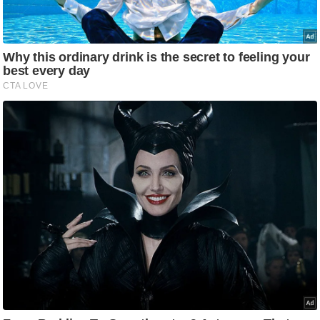
ट
ने
स
मं
त्रा
रि
ले
श
न
शि
प
रा
ज
नी
ति
वि
श्ले