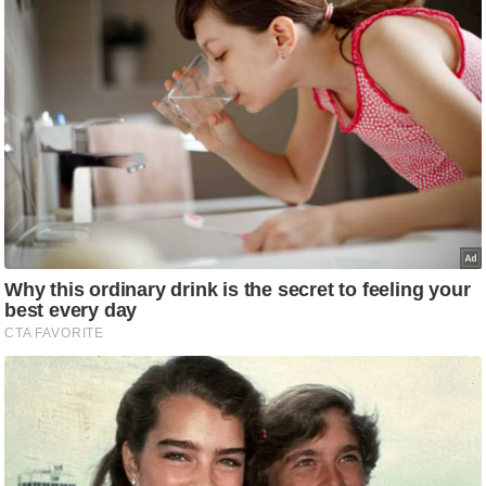
ति
ष
प्र
भु
म
हि
मा
/
ध
र्म
स्थ
ल
व्र
त
त्यो
हा
र