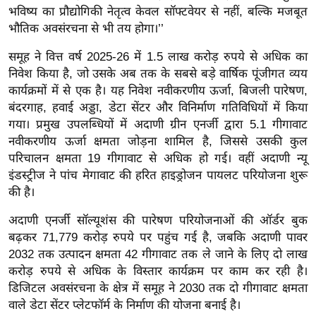
र्ल्ड
भविष्य का प्रौद्योगिकी नेतृत्व केवल सॉफ्टवेयर से नहीं, बल्कि मजबूत
भौतिक अवसंरचना से भी तय होगा।’’
न्यू
ज
समूह ने वित्त वर्ष 2025-26 में 1.5 लाख करोड़ रुपये से अधिक का
ब्री
निवेश किया है, जो उसके अब तक के सबसे बड़े वार्षिक पूंजीगत व्यय
फ
कार्यक्रमों में से एक है। यह निवेश नवीकरणीय ऊर्जा, बिजली पारेषण,
बंदरगाह, हवाई अड्डा, डेटा सेंटर और विनिर्माण गतिविधियों में किया
म
गया। प्रमुख उपलब्धियों में अदाणी ग्रीन एनर्जी द्वारा 5.1 गीगावाट
नो
नवीकरणीय ऊर्जा क्षमता जोड़ना शामिल है, जिससे उसकी कुल
रं
परिचालन क्षमता 19 गीगावाट से अधिक हो गई। वहीं अदाणी न्यू
ज
इंडस्ट्रीज ने पांच मेगावाट की हरित हाइड्रोजन पायलट परियोजना शुरू
न
की है।
ज
ग
अदाणी एनर्जी सॉल्यूशंस की पारेषण परियोजनाओं की ऑर्डर बुक
बढ़कर 71,779 करोड़ रुपये पर पहुंच गई है, जबकि अदाणी पावर
त
2032 तक उत्पादन क्षमता 42 गीगावाट तक ले जाने के लिए दो लाख
बॉ
करोड़ रुपये से अधिक के विस्तार कार्यक्रम पर काम कर रही है।
ली
डिजिटल अवसंरचना के क्षेत्र में समूह ने 2030 तक दो गीगावाट क्षमता
वु
वाले डेटा सेंटर प्लेटफॉर्म के निर्माण की योजना बनाई है।