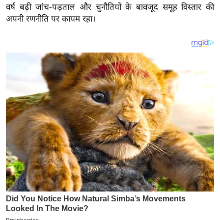
य
वर्ष बढ़ी जांच-पड़ताल और चुनौतियों के बावजूद समूह विस्तार की
ब
अपनी रणनीति पर कायम रहा।
ज
ट
खे
ल
क्रि
के
ट
I
P
L
2
0
2
6
क्रा