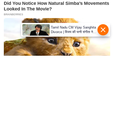
S
Did You Notice How Natural Simba’s Movements
Looked In The Movie?
O
BRAINBERRIES
u
r
Tamil Nadu CM Vijay Sanghita
T
Divorce | विजय की पत्नी संगीता ने
e
वापस ली तलाक की अर्जी, कोर्ट ने
मामले को किया निपटाया
a
m
E
x
p
e
r
It's Not Your Typical Family: Each Member Has
t
This Unique Trait!
P
BRAINBERRIES
a
n