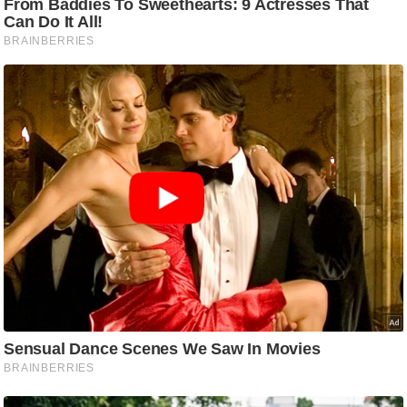
ष
ण
स
म
सा
म
यि
क
मा
तृ
भू
मि
स्तं
भ
ए
म
.