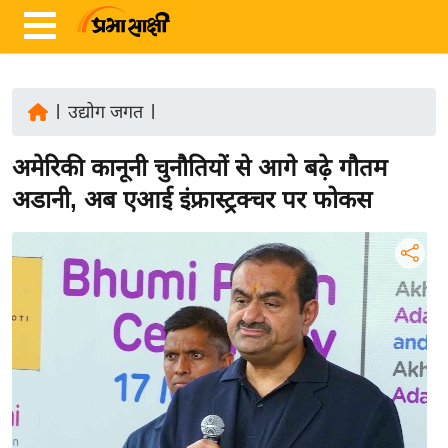
|
उद्योग जगत
|
ता
अमेरिकी कानूनी चुनौतियों से आगे बढ़े गौतम
ज़ा
ख
अडानी, अब एआई इंफ्रास्ट्रक्चर पर फोकस
ब
र
रा
ष्ट्री
य
अं
त
र्रा
ष्ट्री