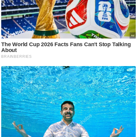
/
फै
श
न
घ
रे
लू
नु
स्खे
प
र्य
ट
न
स्थ
ल
फि