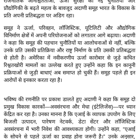
राजनीतिक अनिश्चितताओं, ऊर्जा सुरक्षा की नई चुनौतियों और
ख्सि
प्रौद्योगिकी के बढ़ते महत्व के बावजूद अदाणी समूह भारत के विकास के
य
प्रति अपनी प्रतिबद्धता पर अडिग रहा।
त
यं
समूह ने ऊर्जा, परिवहन, लॉजिस्टिक, यूटिलिटी और औद्योगिक
विनिर्माण क्षेत्रों में अपनी परियोजनाओं को लगातार आगे बढ़ाया। अदाणी
ग
ने कहा कि समूह की पहचान चुनौतियों या आलोचनाओं से नहीं, बल्कि
इं
उनके प्रति उसकी प्रतिक्रिया और राष्ट्र निर्माण के प्रति उसकी प्रतिबद्धता
डि
से होती है। अमेरिका में नवीकरणीय ऊर्जा कारोबार से जुड़े कथित
या
रिश्वतखोरी मामलों का उल्लेख करते हुए उन्होंने कहा कि इन कानूनी
सा
प्रक्रियाओं से जुड़ी बाधाएं अब समाप्त हो चुकी हैं। समूह पहले ही इन
हि
आरोपों से इनकार करता रहा है।
त्य
ज
भविष्य की रणनीति पर प्रकाश डालते हुए अदाणी ने कहा कि समूह दो
ग
प्रमुख विकास कारकों—अवसंरचना और मेधा (इंटेलिजेंस)—पर ध्यान
त
केंद्रित कर रहा है। उनका मानना है कि एआई के व्यापक उपयोग के लिए
ऑ
बिजली उत्पादन, पारेषण नेटवर्क, डेटा सेंटर और लॉजिस्टिक
टो
अवसंरचना में भारी निवेश की आवश्यकता होगी। उन्होंने कहा, “एआई
व
के सोचने से पहले ऊर्जा का प्रवाह होना जरूरी है।” उनके अनुसार,