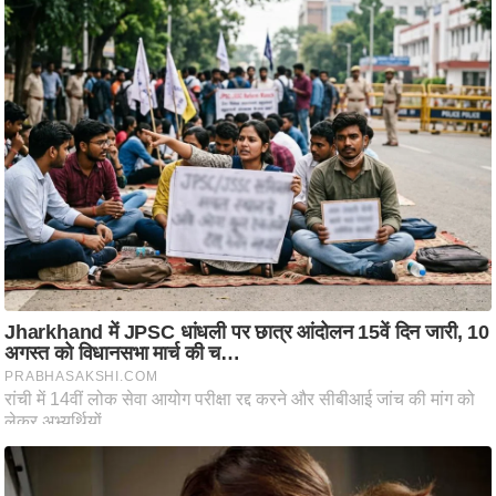
आ
र
.
आ
ई
.
चा
य
प
र
स
मी
क्षा
ध
र्म
ज्यो